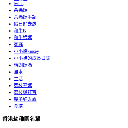
twins
余媽媽
余媽媽手記
假日好去處
和牛B
和牛媽媽
家庭
小小豬kinsey
小小豬的成長日誌
晴朗媽媽
湯水
生活
荔枝孖媽
荔枝與孖寶
親子好去處
食譜
香港幼稚園名單