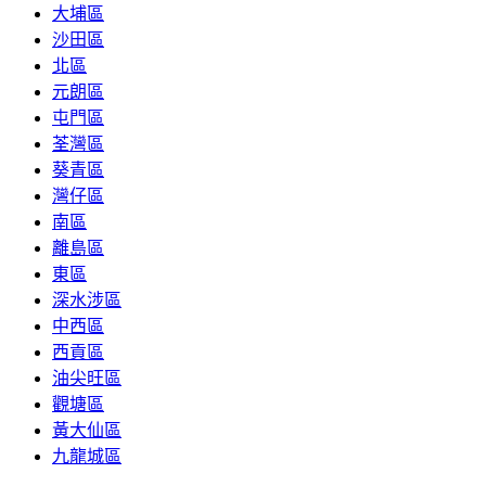
大埔區
沙田區
北區
元朗區
屯門區
荃灣區
葵青區
灣仔區
南區
離島區
東區
深水涉區
中西區
西貢區
油尖旺區
觀塘區
黃大仙區
九龍城區