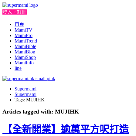
登入／註冊
首頁
MamiTV
MamiPro
MamiTrend
MamiBible
MamiBlog
MamiShop
MamiInfo
line
Supermami
Supermami
Tags: MUJIHK
Articles tagged with: MUJIHK
【全新開業】逾萬平方呎打造