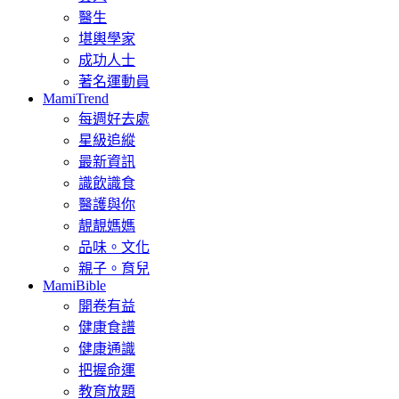
醫生
堪輿學家
成功人士
著名運動員
MamiTrend
每週好去處
星級追縱
最新資訊
識飲識食
醫護與你
靚靚媽媽
品味。文化
親子。育兒
MamiBible
開卷有益
健康食譜
健康通識
把握命運
教育放題