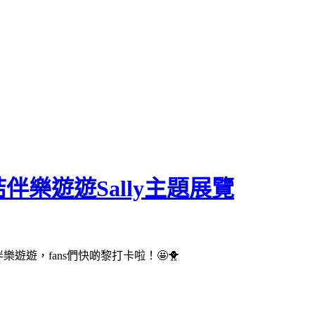
結伴樂遊遊Sally主題展覽
伴樂遊遊，
fans
們快啲黎打卡啦！
🤩🐥