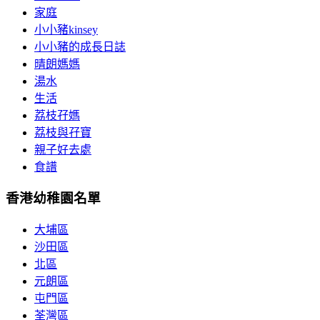
家庭
小小豬kinsey
小小豬的成長日誌
晴朗媽媽
湯水
生活
荔枝孖媽
荔枝與孖寶
親子好去處
食譜
香港幼稚園名單
大埔區
沙田區
北區
元朗區
屯門區
荃灣區