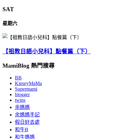
SAT
星期六
【祖教日語小兒科】點餐篇（下）
MamiBlog 熱門搜尋
BB
KinseyMaMa
Supermami
blogger
twins
余媽媽
余媽媽手記
假日好去處
和牛B
和牛媽媽