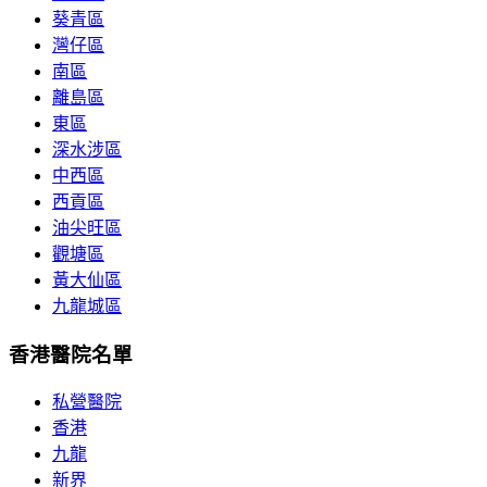
葵青區
灣仔區
南區
離島區
東區
深水涉區
中西區
西貢區
油尖旺區
觀塘區
黃大仙區
九龍城區
香港醫院名單
私營醫院
香港
九龍
新界