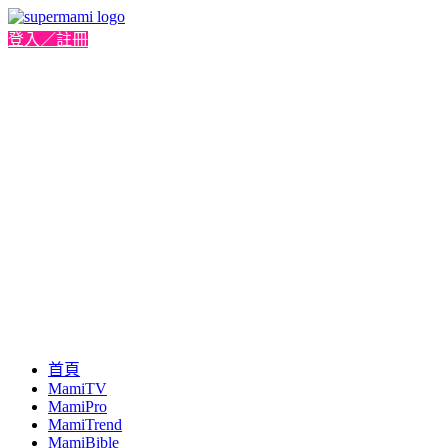
登入／註冊
首頁
MamiTV
MamiPro
MamiTrend
MamiBible