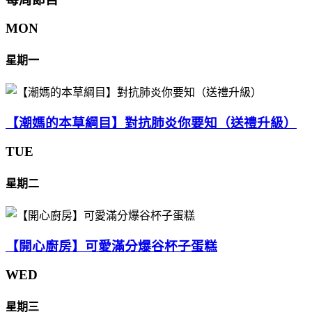
MON
星期一
【潮媽的本草綱目】對抗肺炎你要知（送禮升級）
TUE
星期二
【開心廚房】可愛滿分爆谷杯子蛋糕
WED
星期三