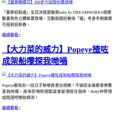
「童夢迎新歲」全亞洲首度聯乘
baby by DREAMWORKS
萌爆
動畫角色立體裝置登場，互動遊戲迎春接「福」考身手樹屋煙
花投射迎新春。
繼續觀看+
【大力菜的威力】Popeye揸咗
成架船嚟探我哋喎
Popeye都有好一段日子無喺香港出現喇！不過佢永遠都會俾驚
喜我哋嘅，原來佢喺呢個聖誕會留港陪住我哋，Betty仲帶埋
成間酒吧嚟助興添！
繼續觀看+