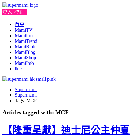
登入／註冊
首頁
MamiTV
MamiPro
MamiTrend
MamiBible
MamiBlog
MamiShop
MamiInfo
line
Supermami
Supermami
Tags: MCP
Articles tagged with: MCP
【隆重呈獻】迪士尼公主仲夏