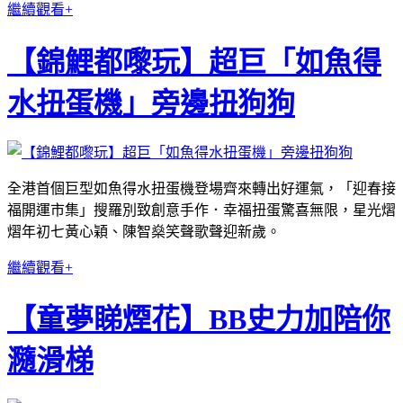
繼續觀看+
【錦鯉都嚟玩】超巨「如魚得
水扭蛋機」旁邊扭狗狗
全港首個巨型如魚得水扭蛋機登場齊來轉出好運氣，「迎春接
福開運市集」搜羅別致創意手作．幸福扭蛋驚喜無限，星光熠
熠年初七黃心穎、陳智燊笑聲歌聲迎新歲。
繼續觀看+
【童夢睇煙花】BB史力加陪你
瀡滑梯