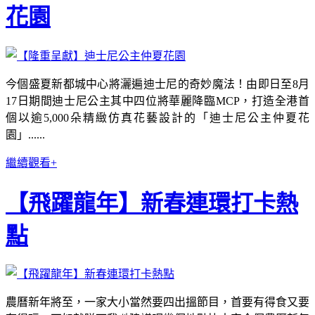
花園
今個盛夏新都城中心將灑遍迪士尼的奇妙魔法！由即日至8月
17日期間迪士尼公主其中四位將華麗降臨MCP，打造全港首
個以逾5,000朵精緻仿真花藝設計的「迪士尼公主仲夏花
園」......
繼續觀看+
【飛躍龍年】新春連環打卡熱
點
農曆新年將至，一家大小當然要四出搵節目，首要有得食又要