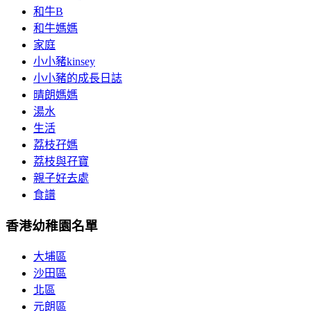
和牛B
和牛媽媽
家庭
小小豬kinsey
小小豬的成長日誌
晴朗媽媽
湯水
生活
荔枝孖媽
荔枝與孖寶
親子好去處
食譜
香港幼稚園名單
大埔區
沙田區
北區
元朗區