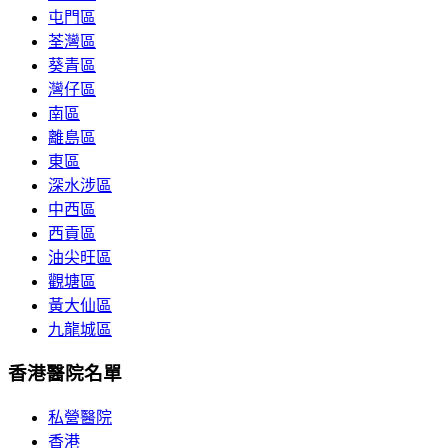
屯門區
荃灣區
葵青區
灣仔區
南區
離島區
東區
深水涉區
中西區
西貢區
油尖旺區
觀塘區
黃大仙區
九龍城區
香港醫院名單
私營醫院
香港