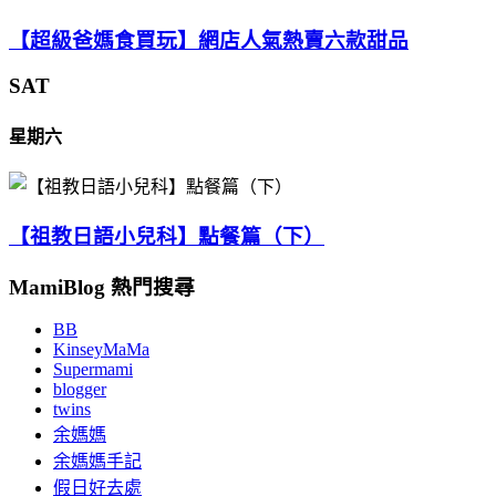
【超級爸媽食買玩】網店人氣熱賣六款甜品
SAT
星期六
【祖教日語小兒科】點餐篇（下）
MamiBlog 熱門搜尋
BB
KinseyMaMa
Supermami
blogger
twins
余媽媽
余媽媽手記
假日好去處