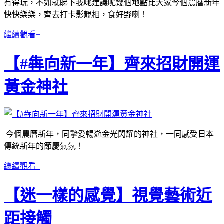
有得玩，不如就睇下我哋建議呢幾個地點比大家今個農曆新年
快快樂樂，齊去打卡影靚相，食好野喇！
繼續觀看+
【#犇向新一年】齊來招財開運
黃金神社
今個農曆新年，同摯愛暢遊金光閃耀的神社，一同感受日本
傳統新年的節慶氣氛！
繼續觀看+
【迷一樣的感覺】視覺藝術近
距接觸