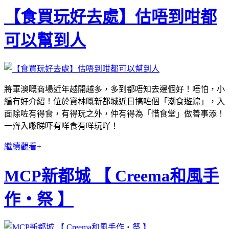
【食買玩好去處】估唔到咁都
可以幫到人
將軍澳嘅商場近年越開越多，多到都唔知去邊個好！唔怕，小
編有好介紹！位於寶林嘅新都城近日搞咗個
「潮食遊踪」，入
面除咗有得食，有得玩之外，仲有得為「惜食堂」做善事添！
一齊入嚟睇吓有咩食有咩玩吖！
繼續觀看+
MCP新都城 【 Creema和風手
作・祭 】