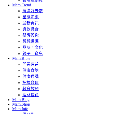
著名運動員
MamiTrend
每週好去處
星級追縱
最新資訊
識飲識食
醫護與你
靚靚媽媽
品味。文化
親子。育兒
MamiBible
開卷有益
健康食譜
健康通識
把握命運
教育放題
理財投資
MamiBlog
MamiShop
MamiInfo