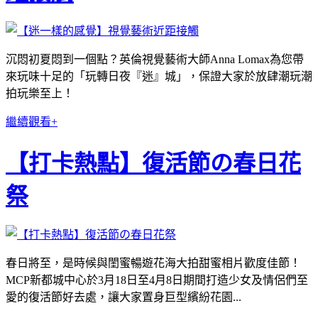
沉悶初夏悶到一個點？英倫視覺藝術大師Anna Lomax為您帶
來玩味十足的「玩轉日夜『迷』城」，保證大家於放肆潮玩潮
拍玩樂至上！
繼續觀看+
【打卡熱點】復活節の春日花
祭
春日將至，是時候與閨蜜暢遊花海大拍甜蜜相片歡度佳節！
MCP新都城中心於3月18日至4月8日期間打造少女及情侶們至
愛的復活節好去處，讓大家置身巨型繽紛花園...