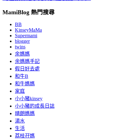
MamiBlog 熱門搜尋
BB
KinseyMaMa
Supermami
blogger
twins
余媽媽
余媽媽手記
假日好去處
和牛B
和牛媽媽
家庭
小小豬kinsey
小小豬的成長日誌
晴朗媽媽
湯水
生活
荔枝孖媽