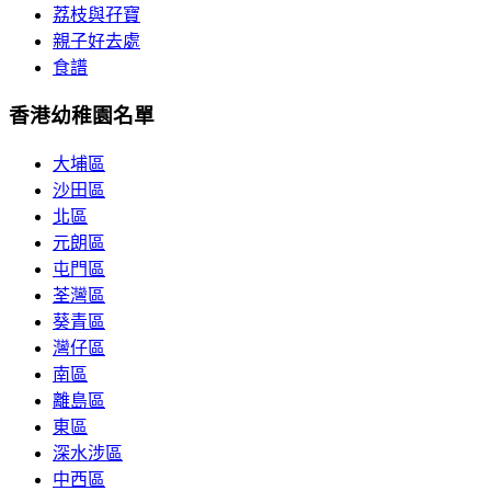
荔枝與孖寶
親子好去處
食譜
香港幼稚園名單
大埔區
沙田區
北區
元朗區
屯門區
荃灣區
葵青區
灣仔區
南區
離島區
東區
深水涉區
中西區