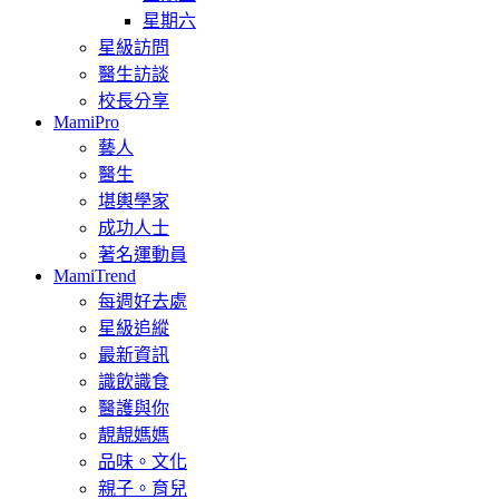
星期六
星級訪問
醫生訪談
校長分享
MamiPro
藝人
醫生
堪輿學家
成功人士
著名運動員
MamiTrend
每週好去處
星級追縱
最新資訊
識飲識食
醫護與你
靚靚媽媽
品味。文化
親子。育兒