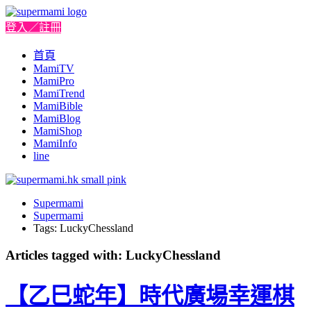
登入／註冊
首頁
MamiTV
MamiPro
MamiTrend
MamiBible
MamiBlog
MamiShop
MamiInfo
line
Supermami
Supermami
Tags: LuckyChessland
Articles tagged with: LuckyChessland
【乙巳蛇年】時代廣場幸運棋