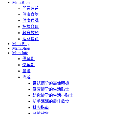
MamiBible
開卷有益
健康食譜
健康通識
把握命運
教育放題
理財投資
MamiBlog
MamiShop
MamiInfo
備孕期
懷孕期
產後
專題
嘗試懷孕的最佳時機
健康懷孕的生活貼士
助你懷孕的生活小貼士
新手媽媽的最佳飲食
排卵指南
孕前飲食