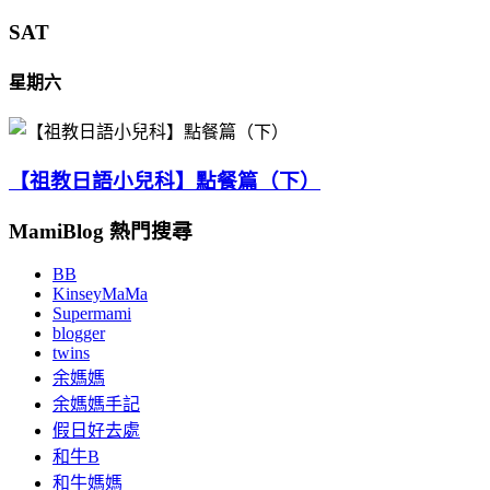
SAT
星期六
【祖教日語小兒科】點餐篇（下）
MamiBlog 熱門搜尋
BB
KinseyMaMa
Supermami
blogger
twins
余媽媽
余媽媽手記
假日好去處
和牛B
和牛媽媽