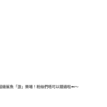
ark主題嘅超級鯊魚「游」樂場！粉絲們唔可以錯過啦🦈～