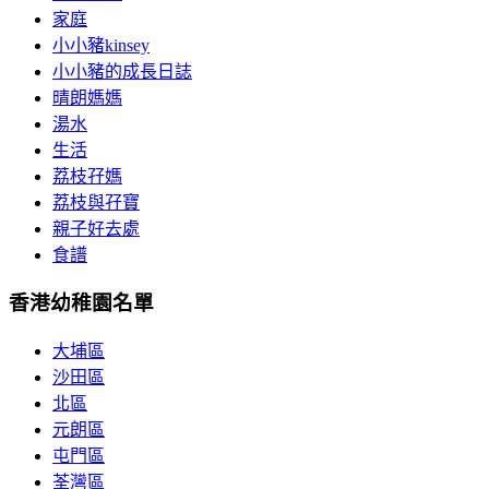
家庭
小小豬kinsey
小小豬的成長日誌
晴朗媽媽
湯水
生活
荔枝孖媽
荔枝與孖寶
親子好去處
食譜
香港幼稚園名單
大埔區
沙田區
北區
元朗區
屯門區
荃灣區