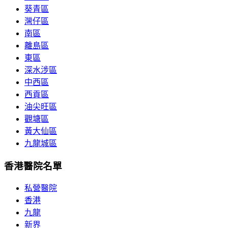
葵青區
灣仔區
南區
離島區
東區
深水涉區
中西區
西貢區
油尖旺區
觀塘區
黃大仙區
九龍城區
香港醫院名單
私營醫院
香港
九龍
新界