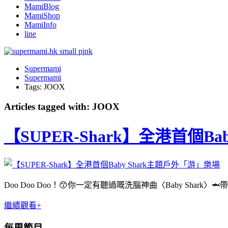
MamiBlog
MamiShop
MamiInfo
line
Supermami
Supermami
Tags: JOOX
Articles tagged with: JOOX
【SUPER-Shark】全港首個B
Doo Doo Doo！😙你一定有聽過嘅洗腦神曲〈Baby Shark〉
繼續觀看+
每周節目