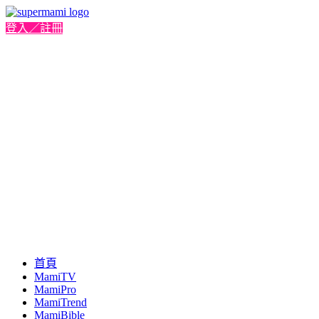
登入／註冊
首頁
MamiTV
MamiPro
MamiTrend
MamiBible