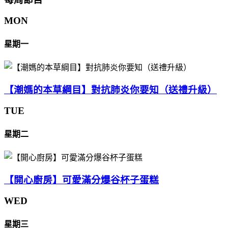
MON
星期一
【潮媽的本草綱目】對抗肺炎你要知（送禮升級）
TUE
星期二
【開心廚房】可愛滿分爆谷杯子蛋糕
WED
星期三