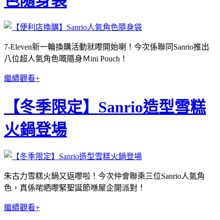
色隨身袋
7-Eleven新一輪換購活動就嚟開始喇！今次係聯同Sanrio推出
八位超人氣角色嘅隨身Ｍini Pouch！
繼續觀看+
【冬季限定】Sanrio造型雪糕
火鍋登場
朱古力雪糕火鍋又返嚟啦！今次仲會聯乘三位Sanrio人氣角
色，真係啱晒嚟緊聖誕節喺屋企開派對！
繼續觀看+