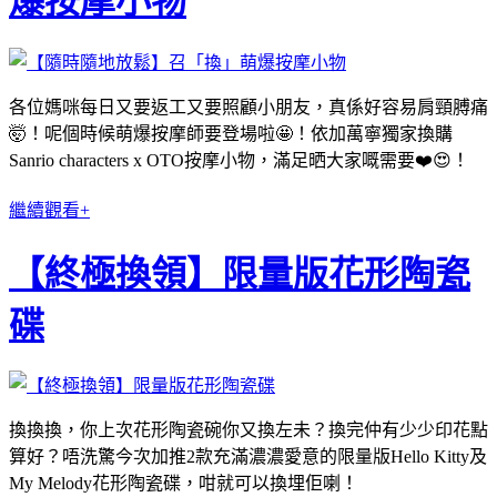
爆按摩小物
各位媽咪每日又要返工又要照顧小朋友，真係好容易肩頸膊痛
🤯！呢個時候萌爆按摩師要登場啦🤩！依加萬寧獨家換購
Sanrio characters x OTO按摩小物，滿足晒大家嘅需要❤️😍！
繼續觀看+
【終極換領】限量版花形陶瓷
碟
換換換，你上次花形陶瓷碗你又換左未？換完仲有少少印花點
算好？唔洗驚今次加推2款充滿濃濃愛意的限量版Hello Kitty及
My Melody花形陶瓷碟，咁就可以換埋佢喇！