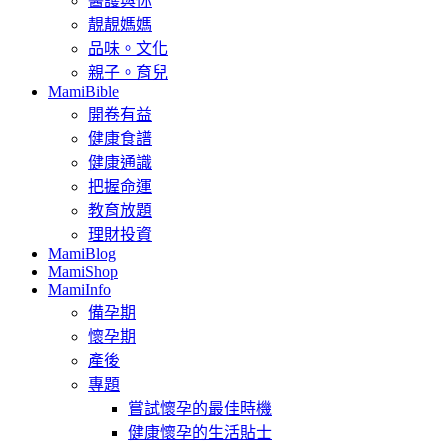
醫護與你
靚靚媽媽
品味。文化
親子。育兒
MamiBible
開卷有益
健康食譜
健康通識
把握命運
教育放題
理財投資
MamiBlog
MamiShop
MamiInfo
備孕期
懷孕期
產後
專題
嘗試懷孕的最佳時機
健康懷孕的生活貼士