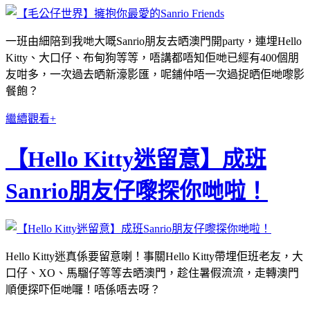
一班由細陪到我哋大嘅Sanrio朋友去晒澳門開party，連埋Hello
Kitty、大口仔、布甸狗等等，唔講都唔知佢哋已經有400個朋
友咁多，一次過去晒新濠影匯，呢鋪仲唔一次過捉晒佢哋嚟影
餐飽？
繼續觀看+
【Hello Kitty迷留意】成班
Sanrio朋友仔嚟探你哋啦！
Hello Kitty迷真係要留意喇！事關Hello Kitty帶埋佢班老友，大
口仔、XO、馬騮仔等等去晒澳門，趁住暑假流流，走轉澳門
順便探吓佢哋囉！唔係唔去呀？