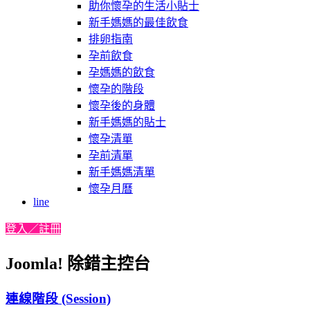
助你懷孕的生活小貼士
新手媽媽的最佳飲食
排卵指南
孕前飲食
孕媽媽的飲食
懷孕的階段
懷孕後的身體
新手媽媽的貼士
懷孕清單
孕前清單
新手媽媽清單
懷孕月曆
line
登入／註冊
Joomla! 除錯主控台
連線階段 (Session)