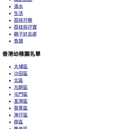
湯水
生活
荔枝孖媽
荔枝與孖寶
親子好去處
食譜
香港幼稚園名單
大埔區
沙田區
北區
元朗區
屯門區
荃灣區
葵青區
灣仔區
南區
離島區