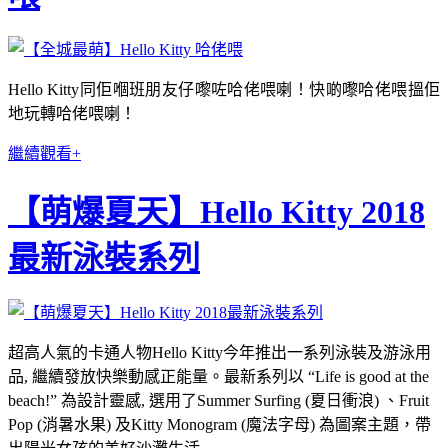
Hello Kitty同佢嗰班朋友仔嚟咗哈佬喂喇！快啲嚟哈佬喂搵佢
地玩轉哈佬喂喇！
繼續觀看+
【萌爆夏天】Hello Kitty 2018
最新泳裝系列
超高人氣的卡通人物
Hello Kitty
今年推出一系列泳裝及游泳用
品
,
繼續發放快樂動感正能量。最新系列以 “
Life is good at the
beach!”
為設計靈感
,
選用了
Summer Surfing (
夏日衝浪
)
、
Fruit
Pop (
消暑水果
)
及
Kitty Monogram (
魔法字母
)
為圖案主題，帶