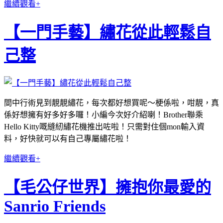
繼續觀看+
【一門手藝】繡花從此輕鬆自
己整
間中行術見到靚靚繡花，每次都好想買呢～梗係啦，咁靚，真
係好想擁有好多好多囉！小編今次好介紹喇！Brother聯乘
Hello Kitty嘅縫紉繡花機推出咗啦！只需對住個mon輸入資
料，好快就可以有自己專屬繡花啦！
繼續觀看+
【毛公仔世界】擁抱你最愛的
Sanrio Friends