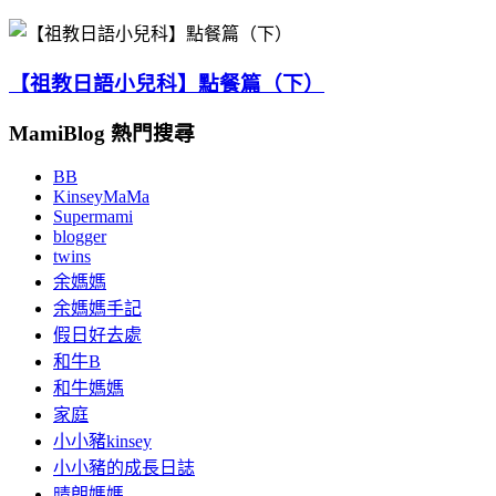
【祖教日語小兒科】點餐篇（下）
MamiBlog 熱門搜尋
BB
KinseyMaMa
Supermami
blogger
twins
余媽媽
余媽媽手記
假日好去處
和牛B
和牛媽媽
家庭
小小豬kinsey
小小豬的成長日誌
晴朗媽媽