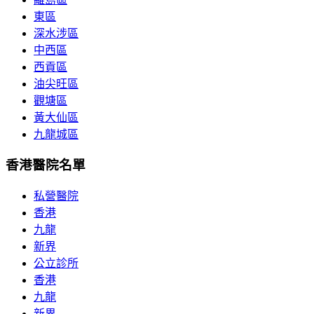
東區
深水涉區
中西區
西貢區
油尖旺區
觀塘區
黃大仙區
九龍城區
香港醫院名單
私營醫院
香港
九龍
新界
公立診所
香港
九龍
新界