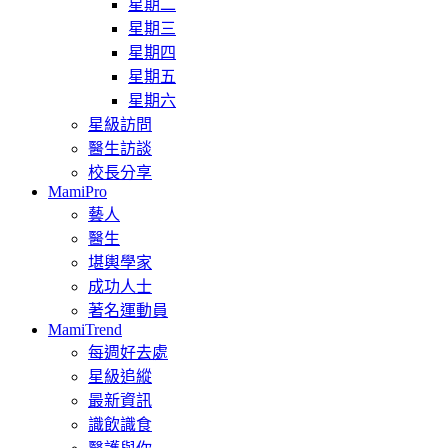
星期二
星期三
星期四
星期五
星期六
星級訪問
醫生訪談
校長分享
MamiPro
藝人
醫生
堪輿學家
成功人士
著名運動員
MamiTrend
每週好去處
星級追縱
最新資訊
識飲識食