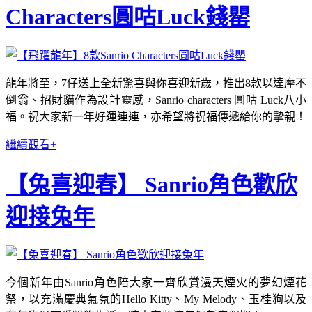
Characters圓咕Luck錢罌
龍年將至，7仔送上全新驚喜與你喜迎新歲，推出8款以達摩不
倒翁、招財貓作為設計靈感，Sanrio characters 圓咕 Luck八小
福。祝大家新一年好運連連，亦希望將祝福傳遞給你的摯親！
繼續觀看+
【兔喜迎春】 Sanrio角色歡欣
迎接兔年
今個新年由Sanrio角色陪大家一齊欣賞漫天煙火的夢幻煙花
祭，以充滿慶典氣氛的Hello Kitty、My Melody、玉桂狗以及