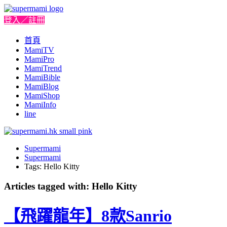
登入／註冊
首頁
MamiTV
MamiPro
MamiTrend
MamiBible
MamiBlog
MamiShop
MamiInfo
line
Supermami
Supermami
Tags: Hello Kitty
Articles tagged with: Hello Kitty
【飛躍龍年】8款Sanrio