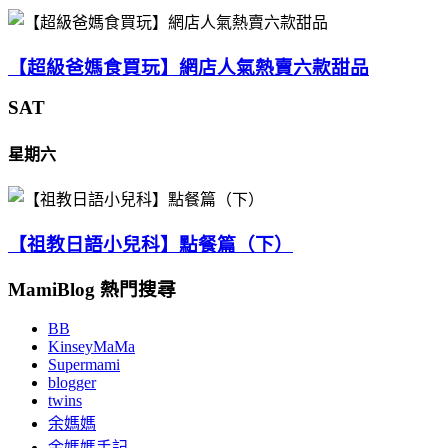
【超級爸媽食買玩】網店人氣熱賣六款甜品
SAT
星期六
【祖教日語小兒科】點餐篇（下）
MamiBlog 熱門搜尋
BB
KinseyMaMa
Supermami
blogger
twins
余媽媽
余媽媽手記