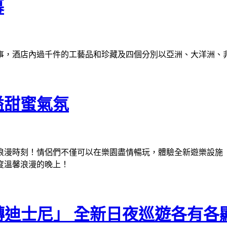
幕
，酒店內過千件的工藝品和珍藏及四個分別以亞洲、大洋洲、非洲
溢甜蜜氣氛
浪漫時刻！
情侶們不僅可以在樂園盡情暢玩，體驗全新遊樂設施
度溫馨浪漫的晚上！
ime – 反轉迪士尼」 全新日夜巡遊各有