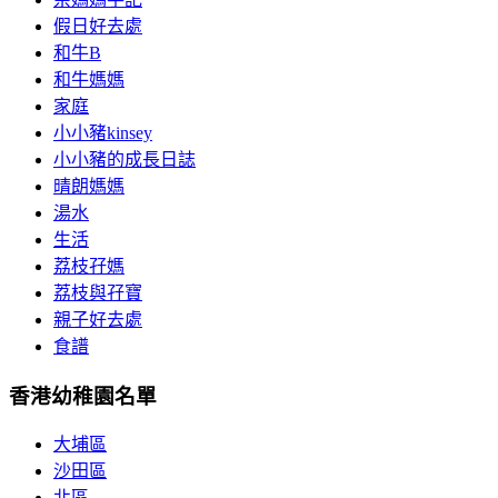
假日好去處
和牛B
和牛媽媽
家庭
小小豬kinsey
小小豬的成長日誌
晴朗媽媽
湯水
生活
荔枝孖媽
荔枝與孖寶
親子好去處
食譜
香港幼稚園名單
大埔區
沙田區
北區