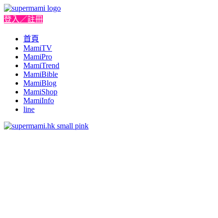
登入／註冊
首頁
MamiTV
MamiPro
MamiTrend
MamiBible
MamiBlog
MamiShop
MamiInfo
line