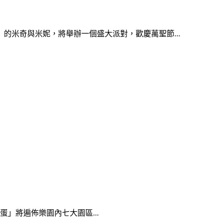
的米奇與米妮，將舉辦一個盛大派對，歡慶萬聖節...
花蛋」將遍佈樂園內七大園區...