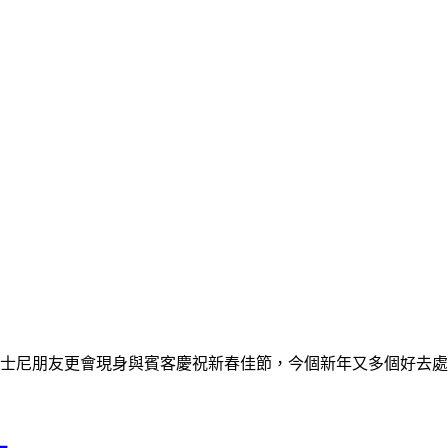
迪士尼朋友更會現身與賓客慶祝新春佳節，今個新年又多個好去