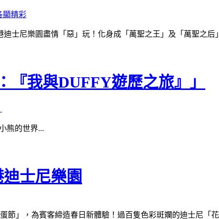
香港迪士尼樂園盡情「惡」玩！化身成「萬聖之王」及「萬聖之后」
院：『我與DUFFY遊歷之旅』」
熊的世界...
港迪士尼樂園
首個「迪士尼花蛋節」，為賓客締造春日新體驗！過百隻色彩斑斕的迪士尼「