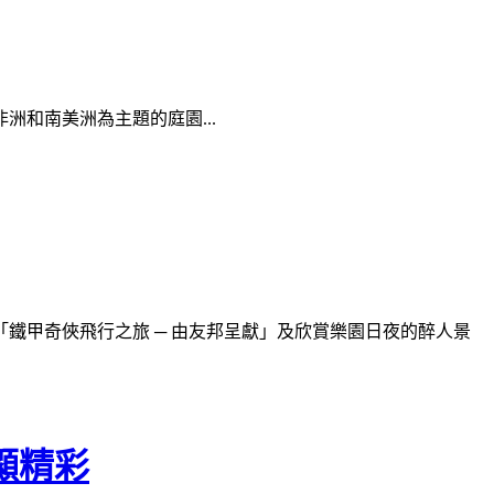
和南美洲為主題的庭園...
「
鐵甲奇俠飛行之旅 ─ 由友邦呈獻」及欣賞樂園日夜的醉人景
各顯精彩