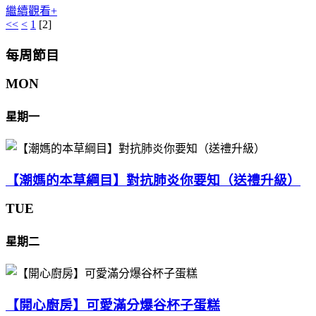
繼續觀看+
<<
<
1
[
2
]
每周節目
MON
星期一
【潮媽的本草綱目】對抗肺炎你要知（送禮升級）
TUE
星期二
【開心廚房】可愛滿分爆谷杯子蛋糕