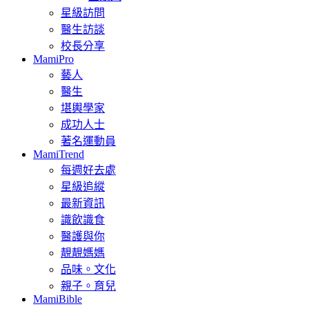
星級訪問
醫生訪談
校長分享
MamiPro
藝人
醫生
堪輿學家
成功人士
著名運動員
MamiTrend
每週好去處
星級追縱
最新資訊
識飲識食
醫護與你
靚靚媽媽
品味。文化
親子。育兒
MamiBible