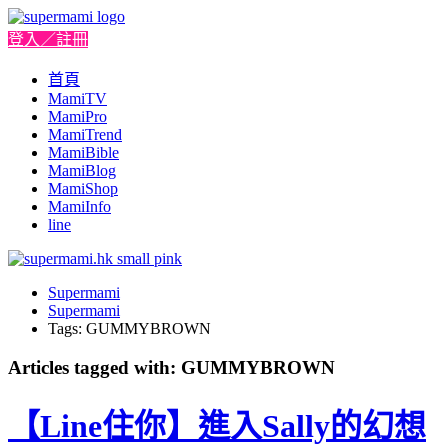
登入／註冊
首頁
MamiTV
MamiPro
MamiTrend
MamiBible
MamiBlog
MamiShop
MamiInfo
line
Supermami
Supermami
Tags: GUMMYBROWN
Articles tagged with: GUMMYBROWN
【Line住你】進入Sally的幻想