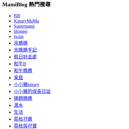
MamiBlog 熱門搜尋
BB
KinseyMaMa
Supermami
blogger
twins
余媽媽
余媽媽手記
假日好去處
和牛B
和牛媽媽
家庭
小小豬kinsey
小小豬的成長日誌
晴朗媽媽
湯水
生活
荔枝孖媽
荔枝與孖寶