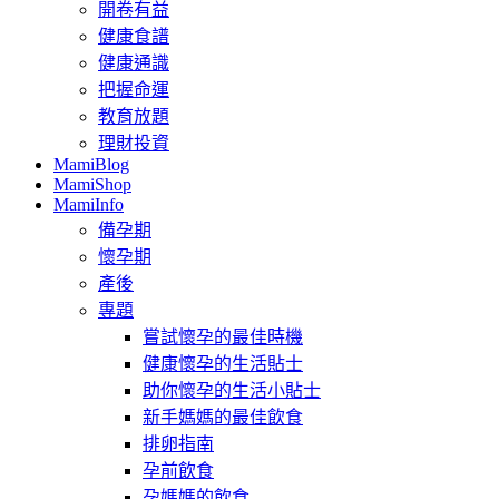
開卷有益
健康食譜
健康通識
把握命運
教育放題
理財投資
MamiBlog
MamiShop
MamiInfo
備孕期
懷孕期
產後
專題
嘗試懷孕的最佳時機
健康懷孕的生活貼士
助你懷孕的生活小貼士
新手媽媽的最佳飲食
排卵指南
孕前飲食
孕媽媽的飲食