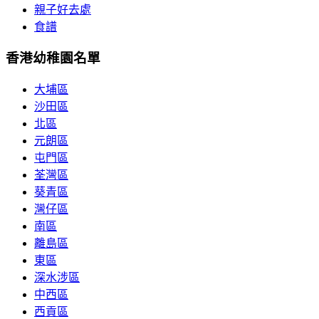
親子好去處
食譜
香港幼稚園名單
大埔區
沙田區
北區
元朗區
屯門區
荃灣區
葵青區
灣仔區
南區
離島區
東區
深水涉區
中西區
西貢區