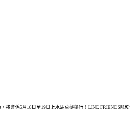
活動，將會係5月18日至19日上水馬草壟舉行！LINE FRIENDS嘅粉