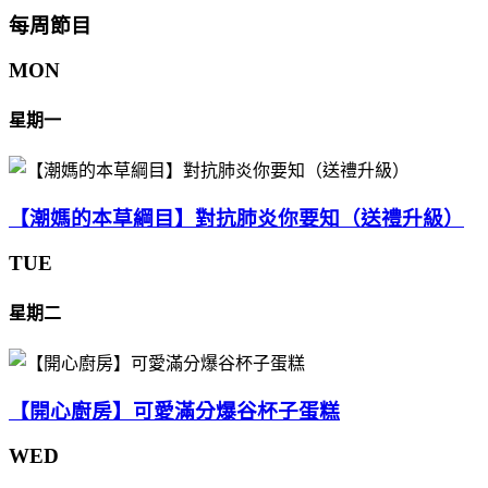
每周節目
MON
星期一
【潮媽的本草綱目】對抗肺炎你要知（送禮升級）
TUE
星期二
【開心廚房】可愛滿分爆谷杯子蛋糕
WED