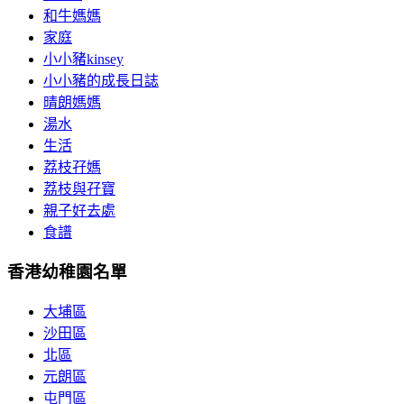
和牛媽媽
家庭
小小豬kinsey
小小豬的成長日誌
晴朗媽媽
湯水
生活
荔枝孖媽
荔枝與孖寶
親子好去處
食譜
香港幼稚園名單
大埔區
沙田區
北區
元朗區
屯門區