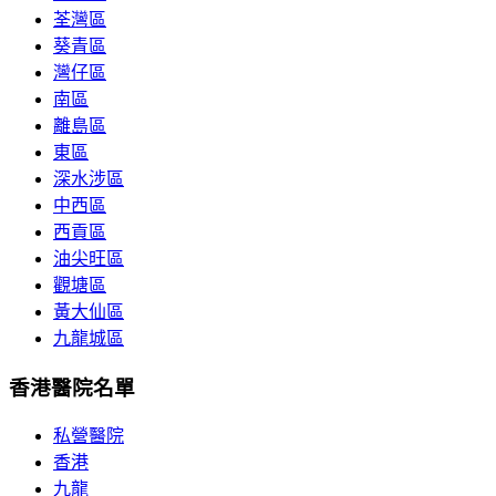
荃灣區
葵青區
灣仔區
南區
離島區
東區
深水涉區
中西區
西貢區
油尖旺區
觀塘區
黃大仙區
九龍城區
香港醫院名單
私營醫院
香港
九龍