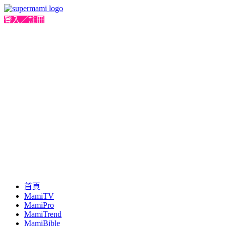
登入／註冊
首頁
MamiTV
MamiPro
MamiTrend
MamiBible