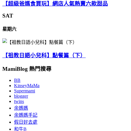
【超級爸媽食買玩】網店人氣熱賣六款甜品
SAT
星期六
【祖教日語小兒科】點餐篇（下）
MamiBlog 熱門搜尋
BB
KinseyMaMa
Supermami
blogger
twins
余媽媽
余媽媽手記
假日好去處
和牛B