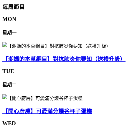
每周節目
MON
星期一
【潮媽的本草綱目】對抗肺炎你要知（送禮升級）
TUE
星期二
【開心廚房】可愛滿分爆谷杯子蛋糕
WED