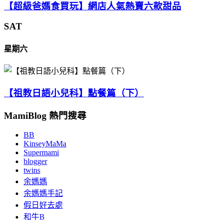
【超級爸媽食買玩】網店人氣熱賣六款甜品
SAT
星期六
【祖教日語小兒科】點餐篇（下）
MamiBlog 熱門搜尋
BB
KinseyMaMa
Supermami
blogger
twins
余媽媽
余媽媽手記
假日好去處
和牛B