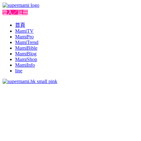
登入／註冊
首頁
MamiTV
MamiPro
MamiTrend
MamiBible
MamiBlog
MamiShop
MamiInfo
line