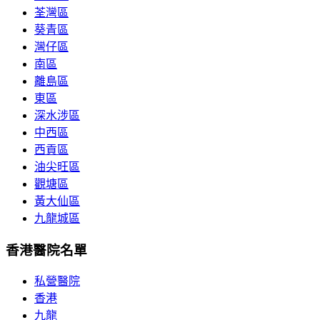
荃灣區
葵青區
灣仔區
南區
離島區
東區
深水涉區
中西區
西貢區
油尖旺區
觀塘區
黃大仙區
九龍城區
香港醫院名單
私營醫院
香港
九龍