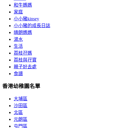
和牛媽媽
家庭
小小豬kinsey
小小豬的成長日誌
晴朗媽媽
湯水
生活
荔枝孖媽
荔枝與孖寶
親子好去處
食譜
香港幼稚園名單
大埔區
沙田區
北區
元朗區
屯門區