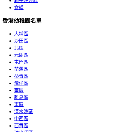
親子好去處
食譜
香港幼稚園名單
大埔區
沙田區
北區
元朗區
屯門區
荃灣區
葵青區
灣仔區
南區
離島區
東區
深水涉區
中西區
西貢區