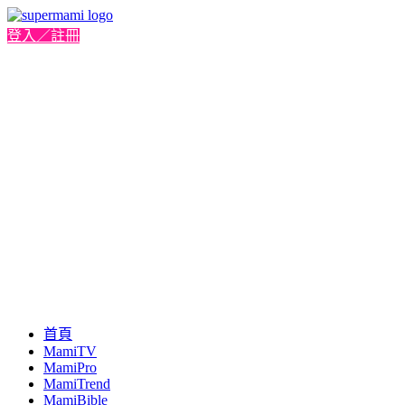
登入／註冊
首頁
MamiTV
MamiPro
MamiTrend
MamiBible