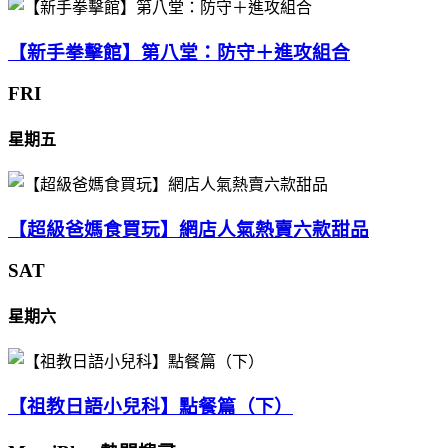
【新手拳擊館】第八堂：防守＋進攻組合
FRI
星期五
【超級爸媽食買玩】網店人氣熱賣六款甜品
SAT
星期六
【祖教日語小兒科】點餐篇（下）