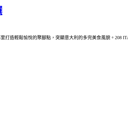
饌
IAN，為上環鄰里打造輕鬆愉悅的聚腳點，突顯意大利的多完美食風貌。2