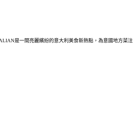
08 ITALIAN是一間亮麗繽紛的意大利美食新熱點，為意國地方菜注