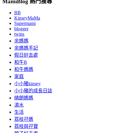
MamiBlog 熱門搜尋
BB
KinseyMaMa
Supermami
blogger
twins
余媽媽
余媽媽手記
假日好去處
和牛B
和牛媽媽
家庭
小小豬kinsey
小小豬的成長日誌
晴朗媽媽
湯水
生活
荔枝孖媽
荔枝與孖寶