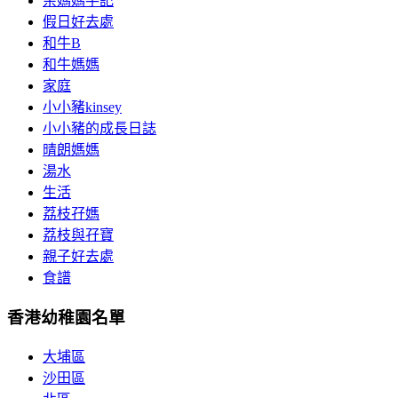
余媽媽手記
假日好去處
和牛B
和牛媽媽
家庭
小小豬kinsey
小小豬的成長日誌
晴朗媽媽
湯水
生活
荔枝孖媽
荔枝與孖寶
親子好去處
食譜
香港幼稚園名單
大埔區
沙田區