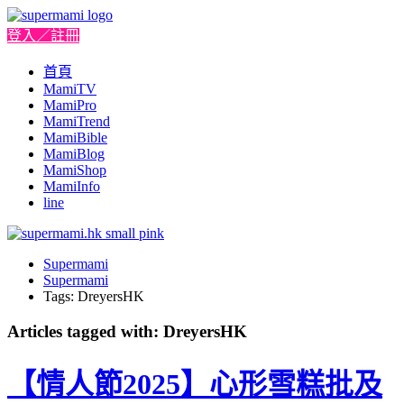
登入／註冊
首頁
MamiTV
MamiPro
MamiTrend
MamiBible
MamiBlog
MamiShop
MamiInfo
line
Supermami
Supermami
Tags: DreyersHK
Articles tagged with: DreyersHK
【情人節2025】心形雪糕批及