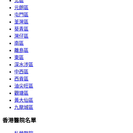
北區
元朗區
屯門區
荃灣區
葵青區
灣仔區
南區
離島區
東區
深水涉區
中西區
西貢區
油尖旺區
觀塘區
黃大仙區
九龍城區
香港醫院名單