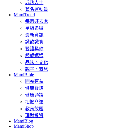
成功人士
著名運動員
MamiTrend
每週好去處
星級追縱
最新資訊
識飲識食
醫護與你
靚靚媽媽
品味。文化
親子。育兒
MamiBible
開卷有益
健康食譜
健康通識
把握命運
教育放題
理財投資
MamiBlog
MamiShop