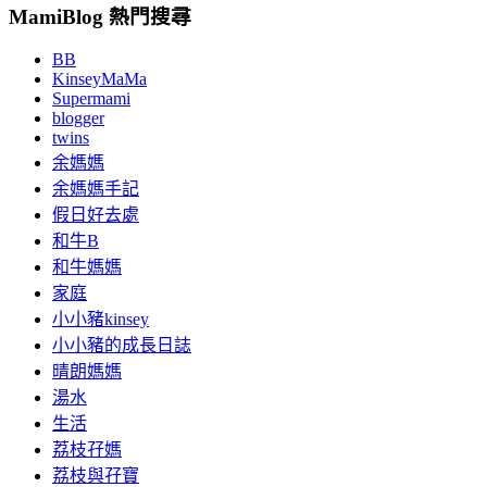
MamiBlog 熱門搜尋
BB
KinseyMaMa
Supermami
blogger
twins
余媽媽
余媽媽手記
假日好去處
和牛B
和牛媽媽
家庭
小小豬kinsey
小小豬的成長日誌
晴朗媽媽
湯水
生活
荔枝孖媽
荔枝與孖寶