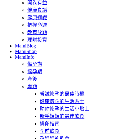
開卷有益
健康食譜
健康通識
把握命運
教育放題
理財投資
MamiBlog
MamiShop
MamiInfo
備孕期
懷孕期
產後
專題
嘗試懷孕的最佳時機
健康懷孕的生活貼士
助你懷孕的生活小貼士
新手媽媽的最佳飲食
排卵指南
孕前飲食
孕媽媽的飲食