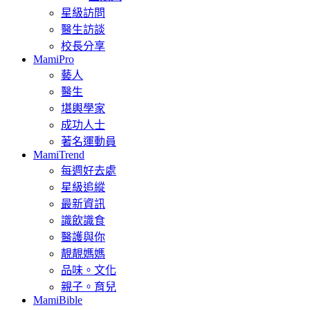
星級訪問
醫生訪談
校長分享
MamiPro
藝人
醫生
堪輿學家
成功人士
著名運動員
MamiTrend
每週好去處
星級追縱
最新資訊
識飲識食
醫護與你
靚靚媽媽
品味。文化
親子。育兒
MamiBible