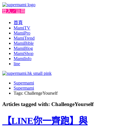
登入／註冊
首頁
MamiTV
MamiPro
MamiTrend
MamiBible
MamiBlog
MamiShop
MamiInfo
line
Supermami
Supermami
Tags: ChallengeYourself
Articles tagged with: ChallengeYourself
【LINE你一齊跑】與