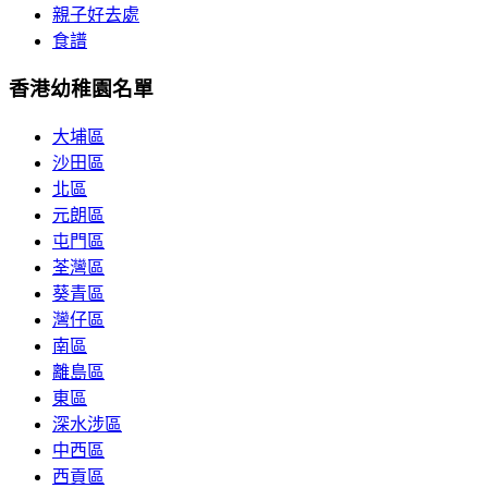
親子好去處
食譜
香港幼稚園名單
大埔區
沙田區
北區
元朗區
屯門區
荃灣區
葵青區
灣仔區
南區
離島區
東區
深水涉區
中西區
西貢區