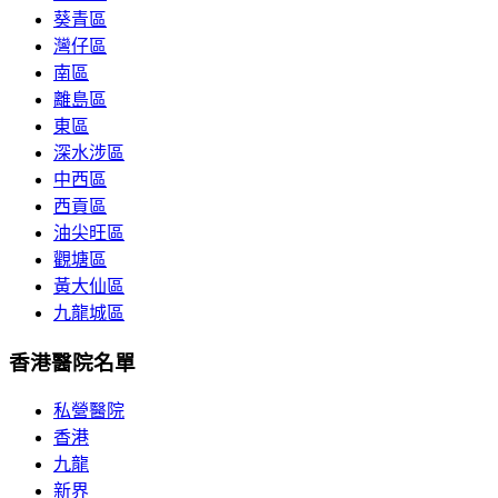
葵青區
灣仔區
南區
離島區
東區
深水涉區
中西區
西貢區
油尖旺區
觀塘區
黃大仙區
九龍城區
香港醫院名單
私營醫院
香港
九龍
新界