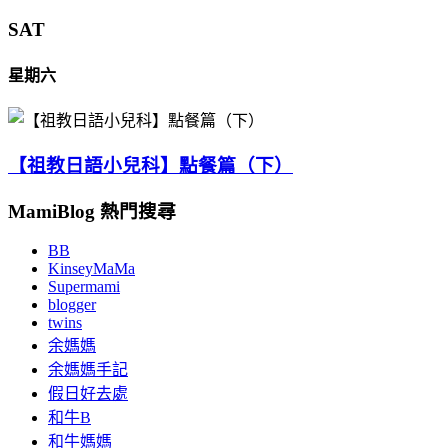
SAT
星期六
【祖教日語小兒科】點餐篇（下）
MamiBlog 熱門搜尋
BB
KinseyMaMa
Supermami
blogger
twins
余媽媽
余媽媽手記
假日好去處
和牛B
和牛媽媽