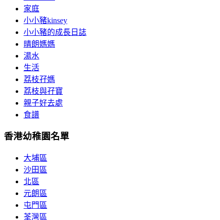
家庭
小小豬kinsey
小小豬的成長日誌
晴朗媽媽
湯水
生活
荔枝孖媽
荔枝與孖寶
親子好去處
食譜
香港幼稚園名單
大埔區
沙田區
北區
元朗區
屯門區
荃灣區