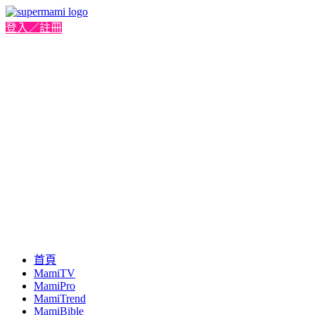
登入／註冊
首頁
MamiTV
MamiPro
MamiTrend
MamiBible