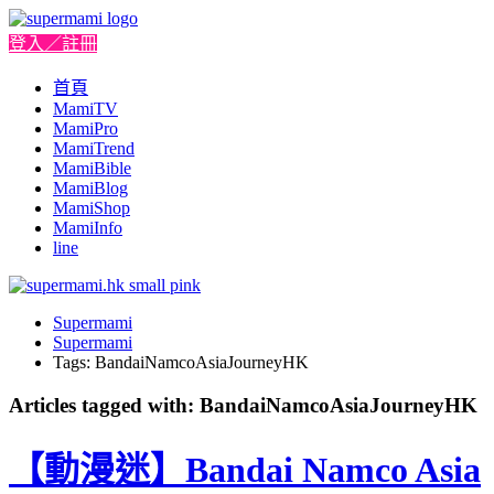
登入／註冊
首頁
MamiTV
MamiPro
MamiTrend
MamiBible
MamiBlog
MamiShop
MamiInfo
line
Supermami
Supermami
Tags: BandaiNamcoAsiaJourneyHK
Articles tagged with: BandaiNamcoAsiaJourneyHK
【動漫迷】Bandai Namco Asia