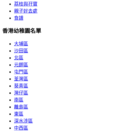
荔枝與孖寶
親子好去處
食譜
香港幼稚園名單
大埔區
沙田區
北區
元朗區
屯門區
荃灣區
葵青區
灣仔區
南區
離島區
東區
深水涉區
中西區