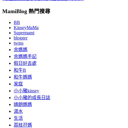
MamiBlog 熱門搜尋
BB
KinseyMaMa
Supermami
blogger
twins
余媽媽
余媽媽手記
假日好去處
和牛B
和牛媽媽
家庭
小小豬kinsey
小小豬的成長日誌
晴朗媽媽
湯水
生活
荔枝孖媽