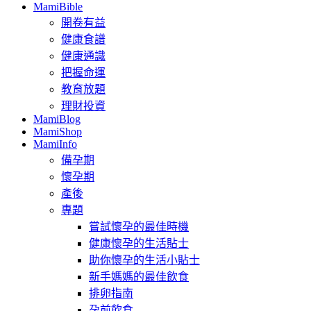
MamiBible
開卷有益
健康食譜
健康通識
把握命運
教育放題
理財投資
MamiBlog
MamiShop
MamiInfo
備孕期
懷孕期
產後
專題
嘗試懷孕的最佳時機
健康懷孕的生活貼士
助你懷孕的生活小貼士
新手媽媽的最佳飲食
排卵指南
孕前飲食