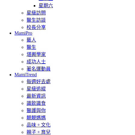
星期六
星級訪問
醫生訪談
校長分享
MamiPro
藝人
醫生
堪輿學家
成功人士
著名運動員
MamiTrend
每週好去處
星級追縱
最新資訊
識飲識食
醫護與你
靚靚媽媽
品味。文化
親子。育兒