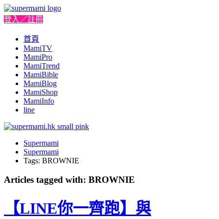
登入／註冊
首頁
MamiTV
MamiPro
MamiTrend
MamiBible
MamiBlog
MamiShop
MamiInfo
line
Supermami
Supermami
Tags: BROWNIE
Articles tagged with: BROWNIE
【LINE你一齊跑】與