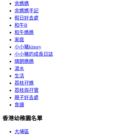
余媽媽
余媽媽手記
假日好去處
和牛B
和牛媽媽
家庭
小小豬kinsey
小小豬的成長日誌
晴朗媽媽
湯水
生活
荔枝孖媽
荔枝與孖寶
親子好去處
食譜
香港幼稚園名單
大埔區