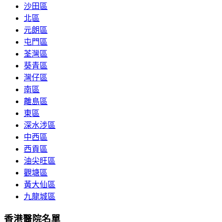
沙田區
北區
元朗區
屯門區
荃灣區
葵青區
灣仔區
南區
離島區
東區
深水涉區
中西區
西貢區
油尖旺區
觀塘區
黃大仙區
九龍城區
香港醫院名單