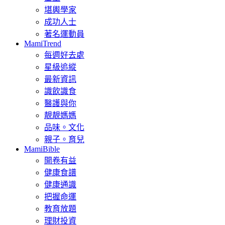
堪輿學家
成功人士
著名運動員
MamiTrend
每週好去處
星級追縱
最新資訊
識飲識食
醫護與你
靚靚媽媽
品味。文化
親子。育兒
MamiBible
開卷有益
健康食譜
健康通識
把握命運
教育放題
理財投資