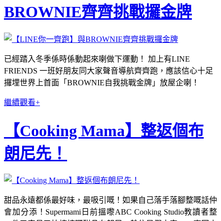
BROWNIE齊齊挑戰攞金牌
已經踏入冬季係時係動起來喇做下運動！ 加上有LINE
FRIENDS 一班好朋友同大家聲音導航齊齊跑，應該信心十足
攞埋世界上首面「BROWNIE自我挑戰金牌」放屋企喇！
繼續觀看+
【Cooking Mama】整返個布
朗尼先！
甜品永遠都係最好味，最吸引嘅！如果自己落手落腳整嘅話仲
會加分添！Supermami日前搵嚟ABC Cooking Studio教讀者整