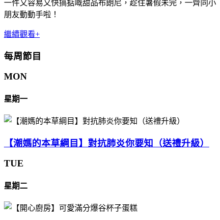
一件又容易又快搞掂嘅甜品布朗尼，趁住暑假未完，一齊同小
朋友動動手啦！
繼續觀看+
每周節目
MON
星期一
【潮媽的本草綱目】對抗肺炎你要知（送禮升級）
TUE
星期二