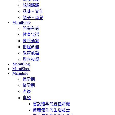
靚靚媽媽
品味。文化
親子。育兒
MamiBible
開卷有益
健康食譜
健康通識
把握命運
教育放題
理財投資
MamiBlog
MamiShop
MamiInfo
備孕期
懷孕期
產後
專題
嘗試懷孕的最佳時機
健康懷孕的生活貼士