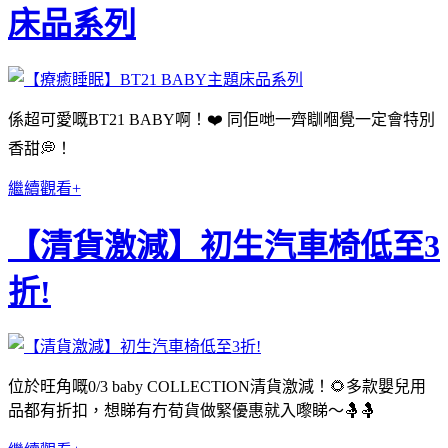
床品系列
係超可愛嘅BT21 BABY啊！❤️ 同佢哋一齊瞓嗰覺一定會特別
香甜💭！
繼續觀看+
【清貨激減】初生汽車椅低至3
折!
位於旺角嘅
0/3 baby COLLECTION
清貨激減！
🌻
多款嬰兒用
品都有折扣，想睇有冇荀貨做緊優惠就入嚟睇～
🤱🤱