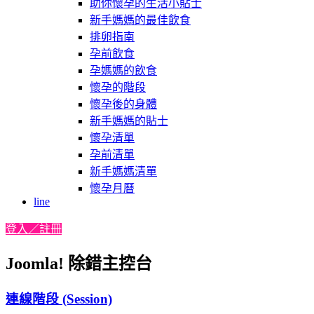
助你懷孕的生活小貼士
新手媽媽的最佳飲食
排卵指南
孕前飲食
孕媽媽的飲食
懷孕的階段
懷孕後的身體
新手媽媽的貼士
懷孕清單
孕前清單
新手媽媽清單
懷孕月曆
line
登入／註冊
Joomla! 除錯主控台
連線階段 (Session)