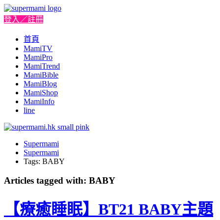
登入／註冊
首頁
MamiTV
MamiPro
MamiTrend
MamiBible
MamiBlog
MamiShop
MamiInfo
line
Supermami
Supermami
Tags: BABY
Articles tagged with: BABY
【療癒睡眠】BT21 BABY主題