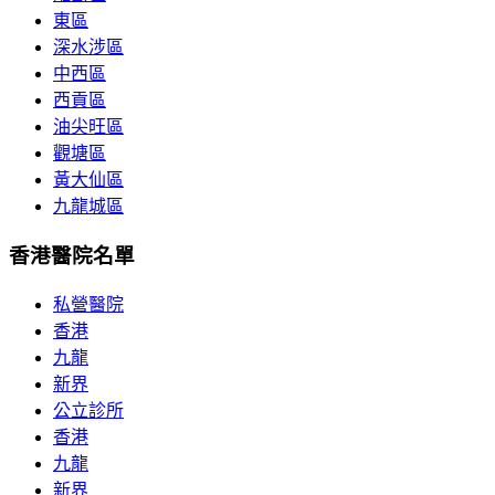
東區
深水涉區
中西區
西貢區
油尖旺區
觀塘區
黃大仙區
九龍城區
香港醫院名單
私營醫院
香港
九龍
新界
公立診所
香港
九龍
新界