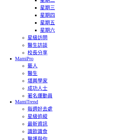
星期二
星期三
星期四
星期五
星期六
星級訪問
醫生訪談
校長分享
MamiPro
藝人
醫生
堪輿學家
成功人士
著名運動員
MamiTrend
每週好去處
星級追縱
最新資訊
識飲識食
醫護與你