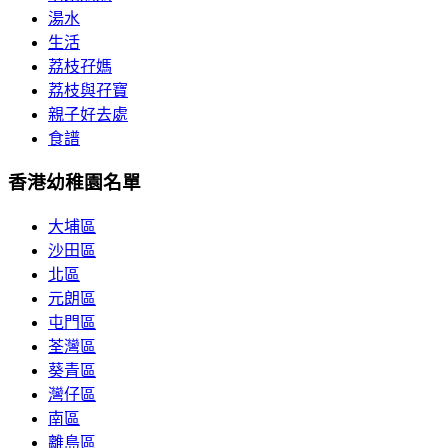
湯水
生活
荔枝孖媽
荔枝與孖寶
親子好去處
食譜
香港幼稚園名單
大埔區
沙田區
北區
元朗區
屯門區
荃灣區
葵青區
灣仔區
南區
離島區