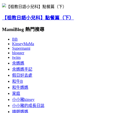
【祖教日語小兒科】點餐篇（下）
MamiBlog 熱門搜尋
BB
KinseyMaMa
Supermami
blogger
twins
余媽媽
余媽媽手記
假日好去處
和牛B
和牛媽媽
家庭
小小豬kinsey
小小豬的成長日誌
晴朗媽媽