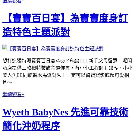
繼續觀看+
【寶寶百日宴】為寶寶度身訂
造特色主題派對
想打造獨特嘅寶寶百日宴👶🏻？💁🏻💁🏻‍♂️新手父母留意！呢間
酒店提供三款獨特裝飾主題佈置，有小小工程師👨🏻‍🔧、小小
美人魚🧜‍♀️同旋轉木馬派對🎠！一定可以幫寶寶影底超可愛相
片～
繼續觀看+
Wyeth BabyNes 先進可靠技術
簡化沖奶程序