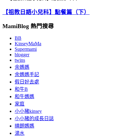
【祖教日語小兒科】點餐篇（下）
MamiBlog 熱門搜尋
BB
KinseyMaMa
Supermami
blogger
twins
余媽媽
余媽媽手記
假日好去處
和牛B
和牛媽媽
家庭
小小豬kinsey
小小豬的成長日誌
晴朗媽媽
湯水