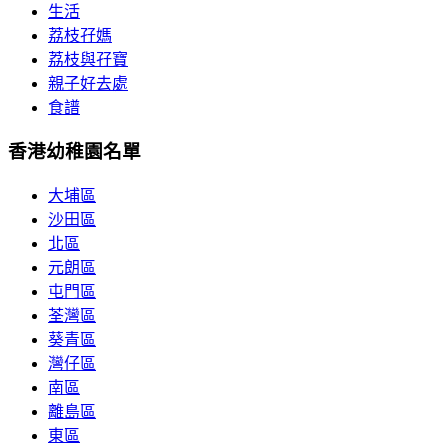
生活
荔枝孖媽
荔枝與孖寶
親子好去處
食譜
香港幼稚園名單
大埔區
沙田區
北區
元朗區
屯門區
荃灣區
葵青區
灣仔區
南區
離島區
東區