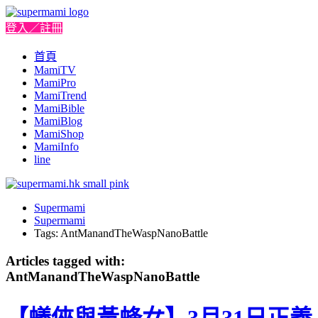
登入／註冊
首頁
MamiTV
MamiPro
MamiTrend
MamiBible
MamiBlog
MamiShop
MamiInfo
line
Supermami
Supermami
Tags: AntManandTheWaspNanoBattle
Articles tagged with:
AntManandTheWaspNanoBattle