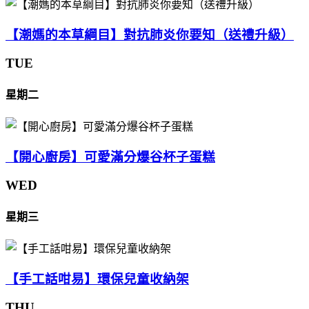
【潮媽的本草綱目】對抗肺炎你要知（送禮升級）
TUE
星期二
【開心廚房】可愛滿分爆谷杯子蛋糕
WED
星期三
【手工話咁易】環保兒童收納架
THU