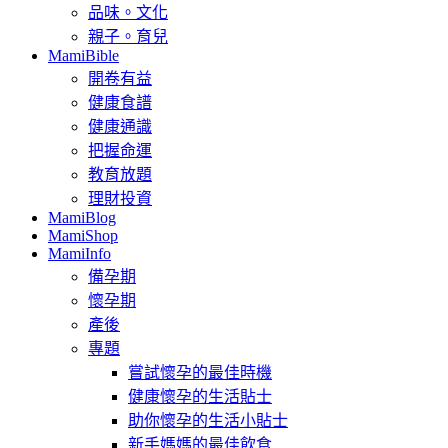
品味。文化
親子。育兒
MamiBible
開卷有益
健康食譜
健康通識
把握命運
教育放題
理財投資
MamiBlog
MamiShop
MamiInfo
備孕期
懷孕期
產後
專題
嘗試懷孕的最佳時機
健康懷孕的生活貼士
助你懷孕的生活小貼士
新手媽媽的最佳飲食