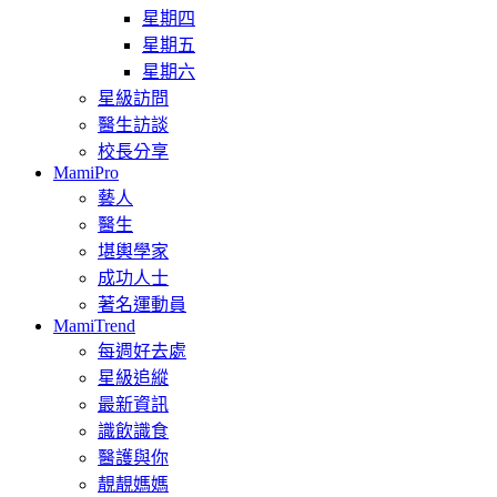
星期四
星期五
星期六
星級訪問
醫生訪談
校長分享
MamiPro
藝人
醫生
堪輿學家
成功人士
著名運動員
MamiTrend
每週好去處
星級追縱
最新資訊
識飲識食
醫護與你
靚靚媽媽