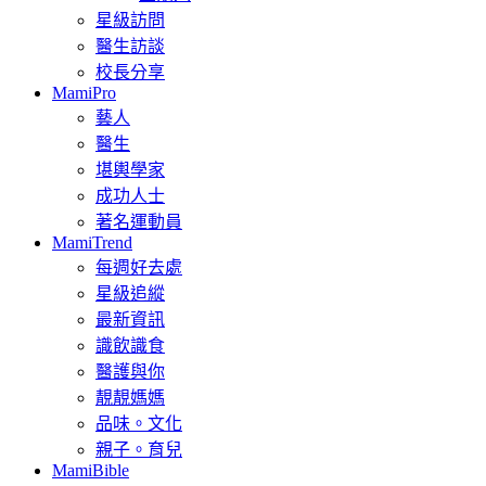
星級訪問
醫生訪談
校長分享
MamiPro
藝人
醫生
堪輿學家
成功人士
著名運動員
MamiTrend
每週好去處
星級追縱
最新資訊
識飲識食
醫護與你
靚靚媽媽
品味。文化
親子。育兒
MamiBible