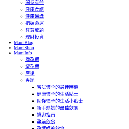
開卷有益
健康食譜
健康通識
把握命運
教育放題
理財投資
MamiBlog
MamiShop
MamiInfo
備孕期
懷孕期
產後
專題
嘗試懷孕的最佳時機
健康懷孕的生活貼士
助你懷孕的生活小貼士
新手媽媽的最佳飲食
排卵指南
孕前飲食
孕媽媽的飲食