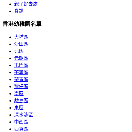
親子好去處
食譜
香港幼稚園名單
大埔區
沙田區
北區
元朗區
屯門區
荃灣區
葵青區
灣仔區
南區
離島區
東區
深水涉區
中西區
西貢區