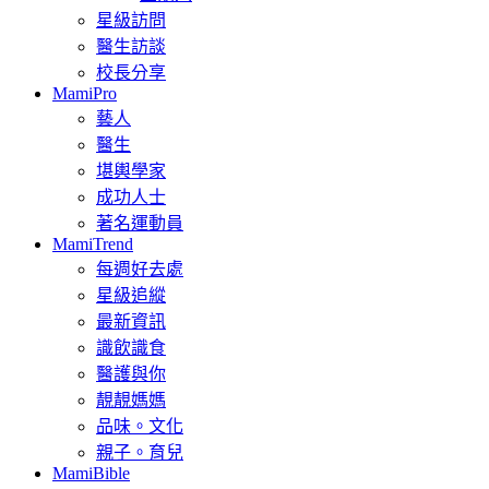
星級訪問
醫生訪談
校長分享
MamiPro
藝人
醫生
堪輿學家
成功人士
著名運動員
MamiTrend
每週好去處
星級追縱
最新資訊
識飲識食
醫護與你
靚靚媽媽
品味。文化
親子。育兒
MamiBible