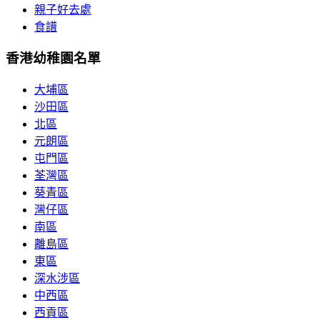
親子好去處
食譜
香港幼稚園名單
大埔區
沙田區
北區
元朗區
屯門區
荃灣區
葵青區
灣仔區
南區
離島區
東區
深水涉區
中西區
西貢區