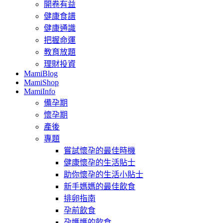
開卷有益
健康食譜
健康通識
把握命運
教育放題
理財投資
MamiBlog
MamiShop
MamiInfo
備孕期
懷孕期
產後
專題
嘗試懷孕的最佳時機
健康懷孕的生活貼士
助你懷孕的生活小貼士
新手媽媽的最佳飲食
排卵指南
孕前飲食
孕媽媽的飲食