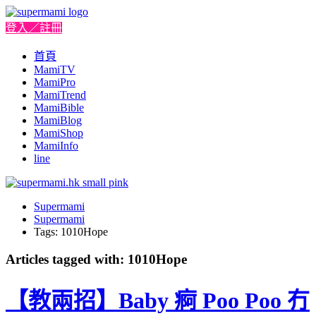
登入／註冊
首頁
MamiTV
MamiPro
MamiTrend
MamiBible
MamiBlog
MamiShop
MamiInfo
line
Supermami
Supermami
Tags: 1010Hope
Articles tagged with: 1010Hope
【教兩招】Baby 痾 Poo Poo 冇