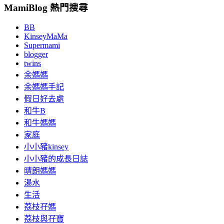
MamiBlog 熱門搜尋
BB
KinseyMaMa
Supermami
blogger
twins
余媽媽
余媽媽手記
假日好去處
和牛B
和牛媽媽
家庭
小小豬kinsey
小小豬的成長日誌
晴朗媽媽
湯水
生活
荔枝孖媽
荔枝與孖寶