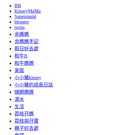
BB
KinseyMaMa
Supermami
blogger
twins
余媽媽
余媽媽手記
假日好去處
和牛B
和牛媽媽
家庭
小小豬kinsey
小小豬的成長日誌
晴朗媽媽
湯水
生活
荔枝孖媽
荔枝與孖寶
親子好去處