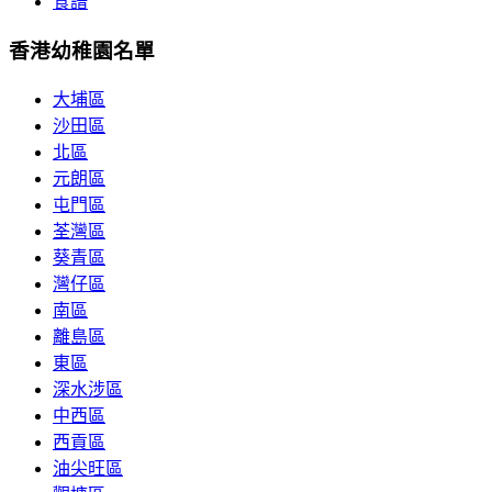
食譜
香港幼稚園名單
大埔區
沙田區
北區
元朗區
屯門區
荃灣區
葵青區
灣仔區
南區
離島區
東區
深水涉區
中西區
西貢區
油尖旺區