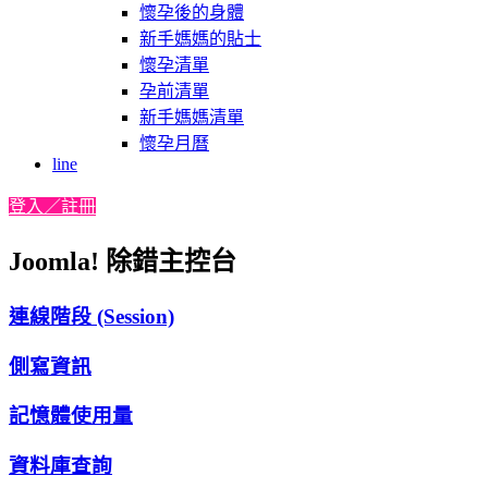
懷孕後的身體
新手媽媽的貼士
懷孕清單
孕前清單
新手媽媽清單
懷孕月曆
line
登入／註冊
Joomla! 除錯主控台
連線階段 (Session)
側寫資訊
記憶體使用量
資料庫查詢