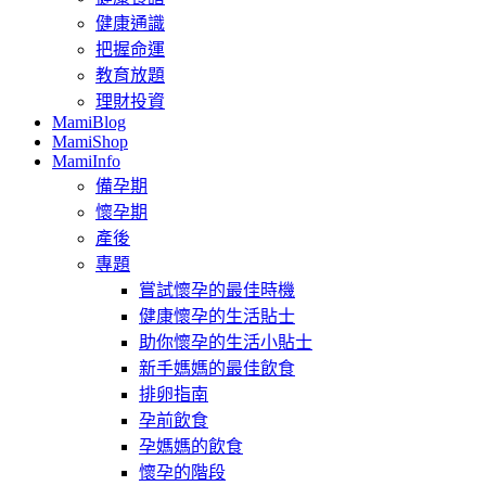
健康通識
把握命運
教育放題
理財投資
MamiBlog
MamiShop
MamiInfo
備孕期
懷孕期
產後
專題
嘗試懷孕的最佳時機
健康懷孕的生活貼士
助你懷孕的生活小貼士
新手媽媽的最佳飲食
排卵指南
孕前飲食
孕媽媽的飲食
懷孕的階段