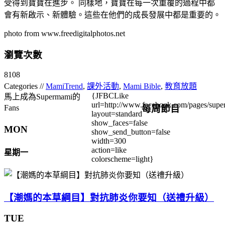
受得到寶寶在進步。 同樣地，寶寶在每一次重覆的過程中都
會有新啟示、新體驗。這些在他們的成長發展中都是重要的。
photo from www.freedigitalphotos.net
瀏覽次數
8108
Categories //
MamiTrend
,
課外活動
,
Mami Bible
,
教育放題
{JFBCLike
馬上成為Supermami的
url=http://www.facebook.com/pages/su
每周節目
Fans
layout=standard
show_faces=false
MON
show_send_button=false
width=300
action=like
星期一
colorscheme=light}
【潮媽的本草綱目】對抗肺炎你要知（送禮升級）
TUE