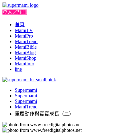
登入／註冊
首頁
MamiTV
MamiPro
MamiTrend
MamiBible
MamiBlog
MamiShop
MamiInfo
line
Supermami
Supermami
Supermami
MamiTrend
重覆動作與寶寶成長（二）