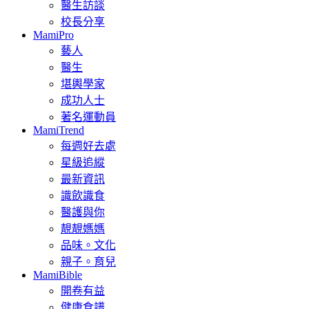
醫生訪談
校長分享
MamiPro
藝人
醫生
堪輿學家
成功人士
著名運動員
MamiTrend
每週好去處
星級追縱
最新資訊
識飲識食
醫護與你
靚靚媽媽
品味。文化
親子。育兒
MamiBible
開卷有益
健康食譜