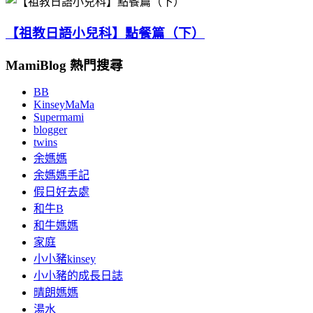
【祖教日語小兒科】點餐篇（下）
MamiBlog 熱門搜尋
BB
KinseyMaMa
Supermami
blogger
twins
余媽媽
余媽媽手記
假日好去處
和牛B
和牛媽媽
家庭
小小豬kinsey
小小豬的成長日誌
晴朗媽媽
湯水