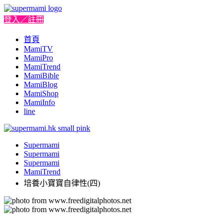
登入／註冊
首頁
MamiTV
MamiPro
MamiTrend
MamiBible
MamiBlog
MamiShop
MamiInfo
line
Supermami
Supermami
Supermami
MamiTrend
培養小寶寶自律性(四)