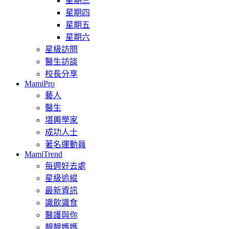
星期三
星期四
星期五
星期六
星級訪問
醫生訪談
校長分享
MamiPro
藝人
醫生
堪輿學家
成功人士
著名運動員
MamiTrend
每週好去處
星級追縱
最新資訊
識飲識食
醫護與你
靚靚媽媽