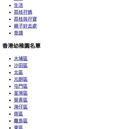
生活
荔枝孖媽
荔枝與孖寶
親子好去處
食譜
香港幼稚園名單
大埔區
沙田區
北區
元朗區
屯門區
荃灣區
葵青區
灣仔區
南區
離島區
東區