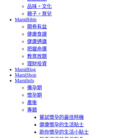
品味。文化
親子。育兒
MamiBible
開卷有益
健康食譜
健康通識
把握命運
教育放題
理財投資
MamiBlog
MamiShop
MamiInfo
備孕期
懷孕期
產後
專題
嘗試懷孕的最佳時機
健康懷孕的生活貼士
助你懷孕的生活小貼士