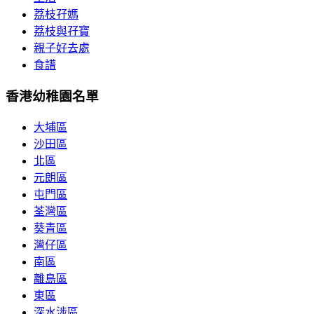
荔枝孖媽
荔枝與孖寶
親子好去處
食譜
香港幼稚園名單
大埔區
沙田區
北區
元朗區
屯門區
荃灣區
葵青區
灣仔區
南區
離島區
東區
深水涉區