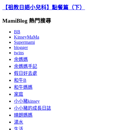
【祖教日語小兒科】點餐篇（下）
MamiBlog 熱門搜尋
BB
KinseyMaMa
Supermami
blogger
twins
余媽媽
余媽媽手記
假日好去處
和牛B
和牛媽媽
家庭
小小豬kinsey
小小豬的成長日誌
晴朗媽媽
湯水
生活