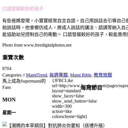
口語發展較好的孩子
有些爸媽發現，小寶寶經常自言自語，自己用說話去引導自己
始說話時，他會模仿成人，將成人說話的講法、語調等納入自
能協助幼兒控制自己的衝動。 口語發展較好的孩子，較能善
Photo from www.freedigitalphotos.net
瀏覽次數
8704
Categories //
MamiTrend
,
每週專題
,
Mami Bible
,
教育放題
{JFBCLike
馬上成為Supermami的
url=http://www.facebook.com/pages/su
每周節目
Fans
layout=standard
show_faces=false
MON
show_send_button=false
width=300
action=like
星期一
colorscheme=light}