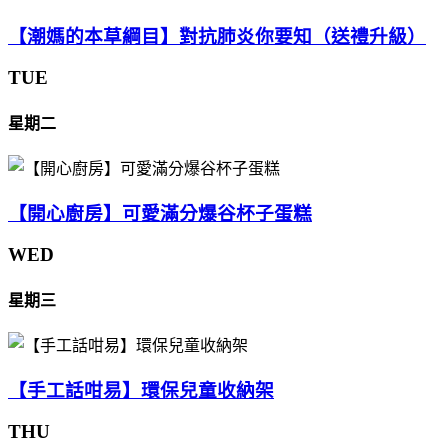
【潮媽的本草綱目】對抗肺炎你要知（送禮升級）
TUE
星期二
【開心廚房】可愛滿分爆谷杯子蛋糕
WED
星期三
【手工話咁易】環保兒童收納架
THU