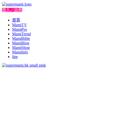
登入／註冊
首頁
MamiTV
MamiPro
MamiTrend
MamiBible
MamiBlog
MamiShop
MamiInfo
line