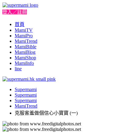
登入／註冊
首頁
MamiTV
MamiPro
MamiTrend
MamiBible
MamiBlog
MamiShop
MamiInfo
line
Supermami
Supermami
Supermami
MamiTrend
克服害羞做個信心小寶寶 (一)