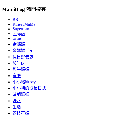
MamiBlog 熱門搜尋
BB
KinseyMaMa
Supermami
blogger
twins
余媽媽
余媽媽手記
假日好去處
和牛B
和牛媽媽
家庭
小小豬kinsey
小小豬的成長日誌
晴朗媽媽
湯水
生活
荔枝孖媽