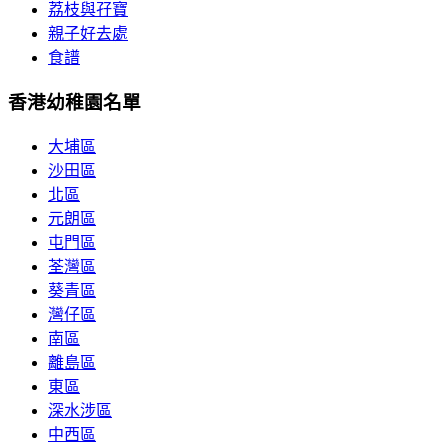
荔枝與孖寶
親子好去處
食譜
香港幼稚園名單
大埔區
沙田區
北區
元朗區
屯門區
荃灣區
葵青區
灣仔區
南區
離島區
東區
深水涉區
中西區