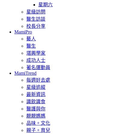
星期六
星級訪問
醫生訪談
校長分享
MamiPro
藝人
醫生
堪輿學家
成功人士
著名運動員
MamiTrend
每週好去處
星級追縱
最新資訊
識飲識食
醫護與你
靚靚媽媽
品味。文化
親子。育兒