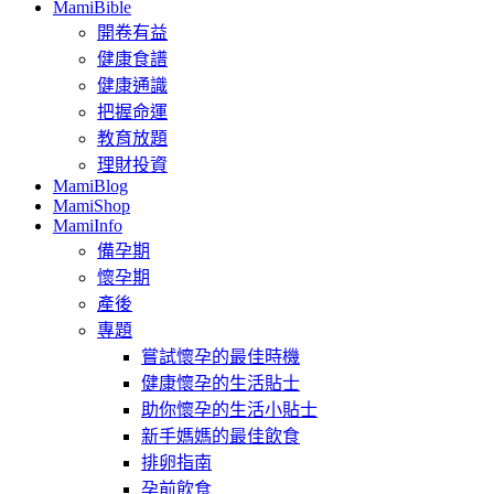
MamiBible
開卷有益
健康食譜
健康通識
把握命運
教育放題
理財投資
MamiBlog
MamiShop
MamiInfo
備孕期
懷孕期
產後
專題
嘗試懷孕的最佳時機
健康懷孕的生活貼士
助你懷孕的生活小貼士
新手媽媽的最佳飲食
排卵指南
孕前飲食