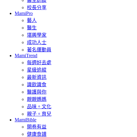
醫生訪談
校長分享
MamiPro
藝人
醫生
堪輿學家
成功人士
著名運動員
MamiTrend
每週好去處
星級追縱
最新資訊
識飲識食
醫護與你
靚靚媽媽
品味。文化
親子。育兒
MamiBible
開卷有益
健康食譜