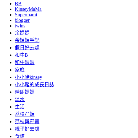
BB
KinseyMaMa
Supermami
blogger
twins
余媽媽
余媽媽手記
假日好去處
和牛B
和牛媽媽
家庭
小小豬kinsey
小小豬的成長日誌
晴朗媽媽
湯水
生活
荔枝孖媽
荔枝與孖寶
親子好去處
食譜