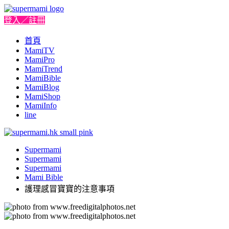
登入／註冊
首頁
MamiTV
MamiPro
MamiTrend
MamiBible
MamiBlog
MamiShop
MamiInfo
line
Supermami
Supermami
Supermami
Mami Bible
護理感冒寶寶的注意事項