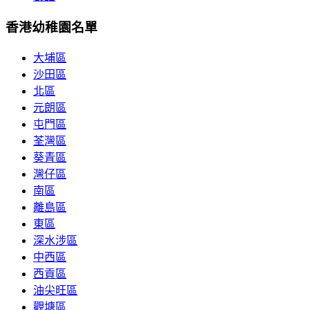
香港幼稚園名單
大埔區
沙田區
北區
元朗區
屯門區
荃灣區
葵青區
灣仔區
南區
離島區
東區
深水涉區
中西區
西貢區
油尖旺區
觀塘區