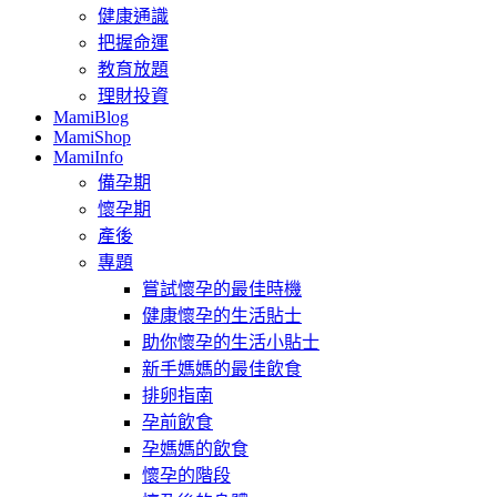
健康通識
把握命運
教育放題
理財投資
MamiBlog
MamiShop
MamiInfo
備孕期
懷孕期
產後
專題
嘗試懷孕的最佳時機
健康懷孕的生活貼士
助你懷孕的生活小貼士
新手媽媽的最佳飲食
排卵指南
孕前飲食
孕媽媽的飲食
懷孕的階段