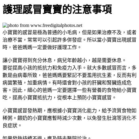
護理感冒寶寶的注意事項
小寶寶的感冒是極為普通的小毛病，但是如果治療不及，或者
治療不當，常常可以引起許多併發症。所以當小寶寶出現感冒
時，爸爸媽媽一定要做好護理工作。
讓小寶寶得到充分休息，病兒年齡越小，越是需要休息。
要從提高小孩的抵抗力和免疫力入手。就大多數感冒而言，多
數是由病毒所致，爸爸媽媽要緊記不要濫用抗生素，反而有利
病菌繁殖，加重病情。有時還會對小孩的肝臟和腎臟造成危
害。因此，細心的爸媽一定要選擇一些有營養的食物給小寶寶
吃，提高小寶寶抵抗力，從根本上預防小寶寶感冒。
小寶寶感冒發熱期，應根據小寶寶消化能力，給予流質食物如
稀粥。餵奶的小寶寶應暫時減少次數，以免發生肚瀉等消化不
良症狀。
如果發熱持續不退，應及時去醫院診治。