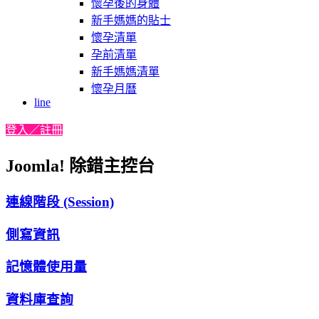
懷孕後的身體
新手媽媽的貼士
懷孕清單
孕前清單
新手媽媽清單
懷孕月曆
line
登入／註冊
Joomla! 除錯主控台
連線階段 (Session)
側寫資訊
記憶體使用量
資料庫查詢