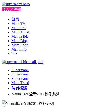
登入／註冊
首頁
MamiTV
MamiPro
MamiTrend
MamiBible
MamiBlog
MamiShop
MamiInfo
line
Supermami
Supermami
Supermami
MamiTrend
時尚媽媽
Naturalizer 全新2012秋冬系列