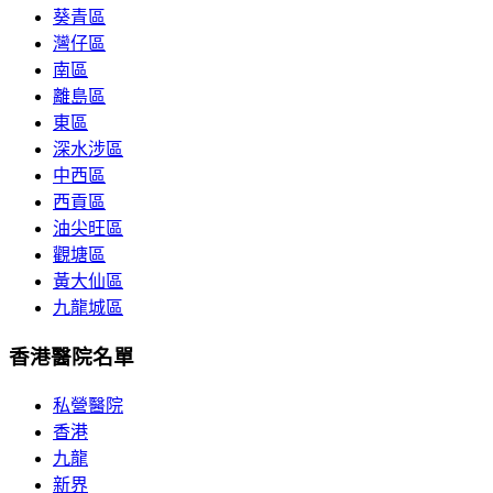
葵青區
灣仔區
南區
離島區
東區
深水涉區
中西區
西貢區
油尖旺區
觀塘區
黃大仙區
九龍城區
香港醫院名單
私營醫院
香港
九龍
新界