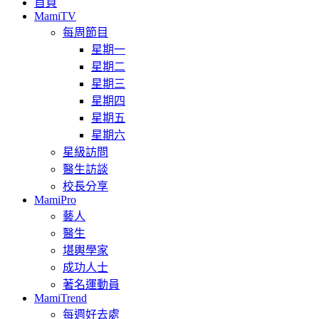
首頁
MamiTV
每周節目
星期一
星期二
星期三
星期四
星期五
星期六
星級訪問
醫生訪談
校長分享
MamiPro
藝人
醫生
堪輿學家
成功人士
著名運動員
MamiTrend
每週好去處