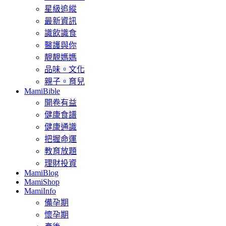
星級追縱
最新資訊
識飲識食
醫護與你
靚靚媽媽
品味。文化
親子。育兒
MamiBible
開卷有益
健康食譜
健康通識
把握命運
教育放題
理財投資
MamiBlog
MamiShop
MamiInfo
備孕期
懷孕期