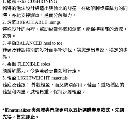
1. 緩震 extra CUSHIONING
獨特的泡沫設計締造出與倫比的舒適，在緩解腳步撞擊力的同
時，亦能支撐體重，進而分解壓力。
2. 透氣BREATHABLE linings
特殊設計的內裡，幫助驅散熱氣和濕氣，能保持腳部的清涼，
乾爽。
3. 平衡BALANCED heel to toe
鞋頭及鞋跟特別的設計而平衡步伐，讓您走出自然、穩定的步
態。
4. 柔韌 FLEXIBLE soles
能緩解壓力，令穿著者更自如地行走。
5. 輕盈 LIGHTWEIGHT materials
鞋底及鞋跟： 外觀輕盈，而又防滑耐用。鞋面：纖巧穩固的
鞋墊和內里，減輕負重，保持步履輕盈。
*於naturalizer奧海城專門店更可以五折選購春夏款式，先到
先得，售完即止。