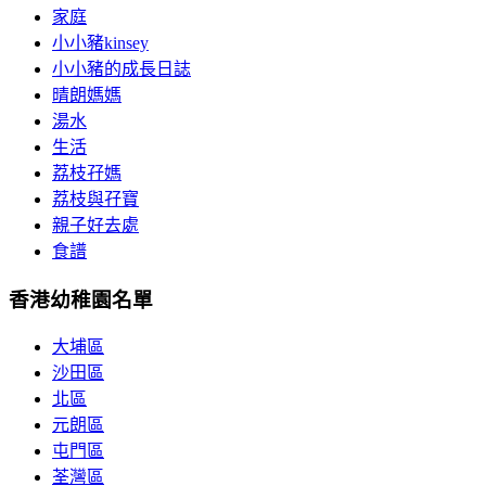
家庭
小小豬kinsey
小小豬的成長日誌
晴朗媽媽
湯水
生活
荔枝孖媽
荔枝與孖寶
親子好去處
食譜
香港幼稚園名單
大埔區
沙田區
北區
元朗區
屯門區
荃灣區