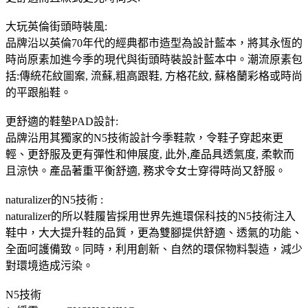
大玩英倫街頭時裝風:
品牌沿以英倫70年代的經典都市造型為設計藍本，將其永恆的
時尚原素加進今季的現代與街頭時裝設計藍本中。潮流原素包
括:傳統花紋圖案, 流蘇,粗高跟鞋, 方格花紋, 蘇格蘭彩格或時尚
的平跟船鞋。
更舒適的鞋墊PAD設計:
品牌沿用其獨家的N5技術設計今季鞋款，令鞋子穿起來更
輕、更舒服及更有彈性和伸展度, 此外,產品具透氣度, 柔軟而
且涼快。產品著重平衡舒適, 務求令女士穿得時尚又舒服。
naturalizer的N5技術 :
naturalizer的所以鞋履皆採用世界先進環保科技的N5技術注入
鞋中，大大提升鞋的品質，更為雙腳提供舒適、透氣的功能、
全面呵護備致。同時，利用創新、自然的環保物料製造，減少
對環境造成污染。
N5技術