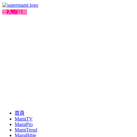
登入／註冊
首頁
MamiTV
MamiPro
MamiTrend
MamiBible