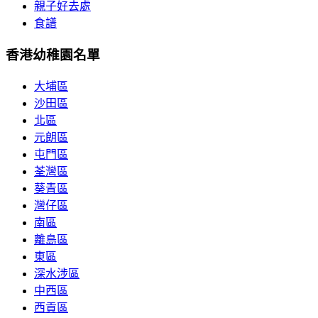
親子好去處
食譜
香港幼稚園名單
大埔區
沙田區
北區
元朗區
屯門區
荃灣區
葵青區
灣仔區
南區
離島區
東區
深水涉區
中西區
西貢區