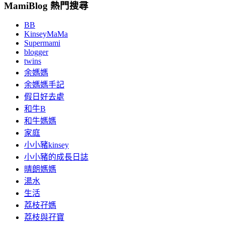
MamiBlog 熱門搜尋
BB
KinseyMaMa
Supermami
blogger
twins
余媽媽
余媽媽手記
假日好去處
和牛B
和牛媽媽
家庭
小小豬kinsey
小小豬的成長日誌
晴朗媽媽
湯水
生活
荔枝孖媽
荔枝與孖寶