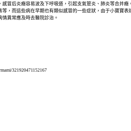
，感冒后炎癥容易波及下呼吸道，引起支氣管炎、肺炎等合并癥
咳等，而這些病在早期也有類似感冒的一些症狀，由于小寶寶表
病情異常應及時去醫院診治。
permami/321920471152167