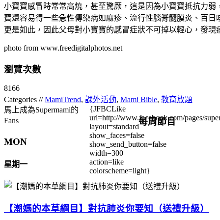
小寶寶感冒時常常高燒，甚至驚厥，這是因為小寶寶抵抗力弱
寶還容易得一些急性傳染病如麻疹、流行性腦脊髓膜炎、百日
更是如此，因此父母對小寶寶的感冒症狀不可掉以輕心，發現
photo from www.freedigitalphotos.net
瀏覽次數
8166
Categories //
MamiTrend
,
課外活動
,
Mami Bible
,
教育放題
{JFBCLike
馬上成為Supermami的
url=http://www.facebook.com/pages/su
每周節目
Fans
layout=standard
show_faces=false
MON
show_send_button=false
width=300
action=like
星期一
colorscheme=light}
【潮媽的本草綱目】對抗肺炎你要知（送禮升級）