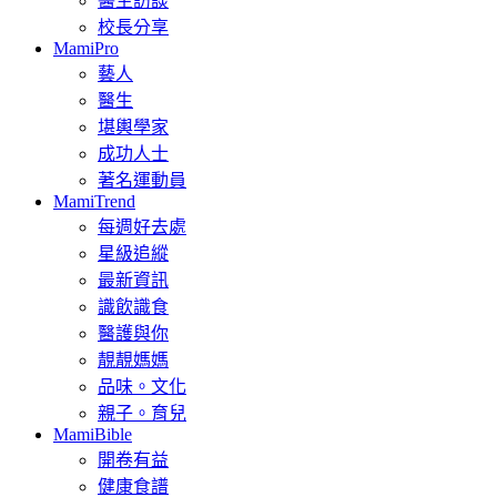
醫生訪談
校長分享
MamiPro
藝人
醫生
堪輿學家
成功人士
著名運動員
MamiTrend
每週好去處
星級追縱
最新資訊
識飲識食
醫護與你
靚靚媽媽
品味。文化
親子。育兒
MamiBible
開卷有益
健康食譜