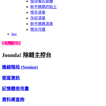
懷孕後的身體
新手媽媽的貼士
懷孕清單
孕前清單
新手媽媽清單
懷孕月曆
line
登入／註冊
Joomla! 除錯主控台
連線階段 (Session)
側寫資訊
記憶體使用量
資料庫查詢