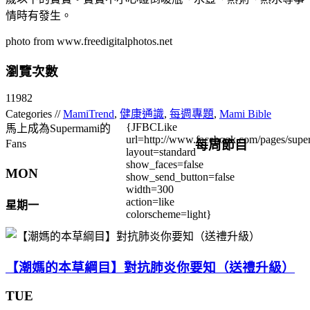
情時有發生。
photo from www.freedigitalphotos.net
瀏覽次數
11982
Categories //
MamiTrend
,
健康通識
,
每週專題
,
Mami Bible
{JFBCLike
馬上成為Supermami的
url=http://www.facebook.com/pages/su
每周節目
Fans
layout=standard
show_faces=false
MON
show_send_button=false
width=300
action=like
星期一
colorscheme=light}
【潮媽的本草綱目】對抗肺炎你要知（送禮升級）
TUE