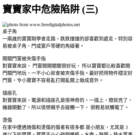
寶寶家中危險陷阱 (三)
桌子角
一兩歲的寶寶剛學會走路，跌跌撞撞的卻喜歡到處走，特別容
易被桌子角、門或窗戶等硬的角碰著。
開關門窗被夾傷手指
對寶寶來說， 門窗開開關關很好玩， 所以寶寶都比較喜歡開
門關門地玩，一不小心就會被夾傷手指。最好把用物件穩定好
門窗，令小寶寶不容易亂打開亂關上做成意外。
插座孔
對寶寶來說，電源和插座孔是很神奇的，一插上，燈就亮了，
機器開動了，所以很想親手去碰觸一下， 很輕易就觸電了。
燙傷
在家中遭遇燒傷和燙傷的傷者有很多都 是小朋友，尤其是 3
歲以下的寶寶。寶寶不小心碰倒暖瓶、水壺、熱粥、熱水等事