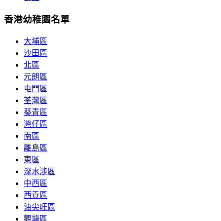
香港幼稚園名單
大埔區
沙田區
北區
元朗區
屯門區
荃灣區
葵青區
灣仔區
南區
離島區
東區
深水涉區
中西區
西貢區
油尖旺區
觀塘區