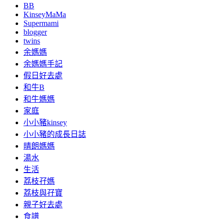
BB
KinseyMaMa
Supermami
blogger
twins
余媽媽
余媽媽手記
假日好去處
和牛B
和牛媽媽
家庭
小小豬kinsey
小小豬的成長日誌
晴朗媽媽
湯水
生活
荔枝孖媽
荔枝與孖寶
親子好去處
食譜