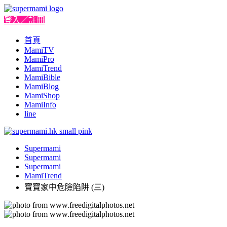
登入／註冊
首頁
MamiTV
MamiPro
MamiTrend
MamiBible
MamiBlog
MamiShop
MamiInfo
line
Supermami
Supermami
Supermami
MamiTrend
寶寶家中危險陷阱 (三)