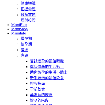
健康通識
把握命運
教育放題
理財投資
MamiBlog
MamiShop
MamiInfo
備孕期
懷孕期
產後
專題
嘗試懷孕的最佳時機
健康懷孕的生活貼士
助你懷孕的生活小貼士
新手媽媽的最佳飲食
排卵指南
孕前飲食
孕媽媽的飲食
懷孕的階段