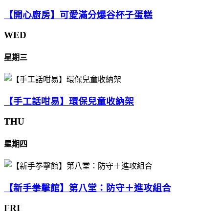
【開心廚房】可愛滿分爆谷杯子蛋糕
WED
星期三
【手工話咁易】環保兒童收納架
THU
星期四
【新手拳擊館】第八堂：防守＋進攻組合
FRI