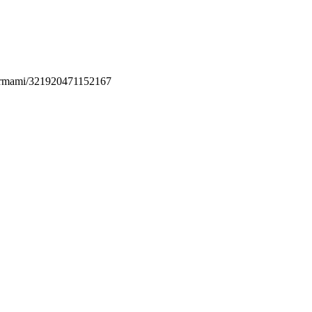
permami/321920471152167