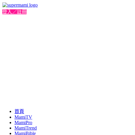
登入／註冊
首頁
MamiTV
MamiPro
MamiTrend
MamiBible