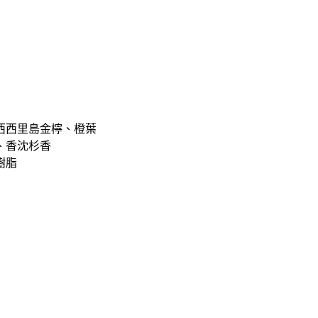
西西里島金檸、橙葉
、香沈杉香
樹脂