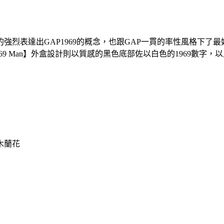
達出GAP1969的概念，也跟GAP一貫的率性風格下了最好的註解。【
ED 1969 Man】外盒設計則以質感的黑色底部佐以白色的196
木蘭花