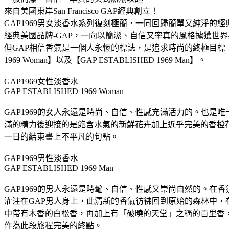
來自美國東岸San Francisco GAP經典創立！
GAP1969男女淡香水系列復刻極簡．一同回歸簡單又純淨的經典香
經典美國品牌-GAP，一向以簡潔、自信又率真的風格擄獲世界男
但GAP相信香氣是一個人永恆的標誌，是追求時尚的終極目標，於
1969 Woman】以及【GAP ESTABLISHED 1969 Man】。
GAP1969女性淡香水
GAP ESTABLISHED 1969 Woman
GAP1969的女人永遠是時尚、自信、性感充滿活力的。也
滿的精力後迎接的是飽含水氣的新鮮花卉加上近乎完美的香橙
一日的結束畫上不平凡的句點。
GAP1969男性淡香水
GAP ESTABLISHED 1969 Man
GAP1969的男人永遠是時髦、自信、性感又崇尚自然的。
灌注在GAP男人身上，此清新的香氣彷彿回到原始的森林中
中帶有木香的白松香，再加上有「破曉的天堂」之稱的百里香
作為此段旅程完美的終點。