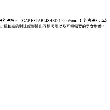
GAP ESTABLISHED 1969 Woman】外盒設計以乾
9數字，以此種和諧的對比感營造出互相吸引以及互相需要的男女對香。