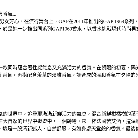
氣...
女芳心，在流行舞台上，GAP在2011年推出的GAP 1969
是進一步推出同系列GAP1969香水，以香水挑戰現代時尚男女的嗅
是唯一款同時蘊含著性感氣息又充滿活力的香氛。在朝陽的初夏，
花香氣，再搭配含羞草的淡雅香氣，調合成的溫和香氣在夕陽的
在香氛的世界中，追尋那滿滿新鮮活力的氣息，混合新鮮柑橘樹的
，在大自然的世界中遨遊中，一個轉彎，來一杯法國苦艾酒，這溫
，這是一股清新迷人、自然舒服，有如身處天堂般的香氣。最後