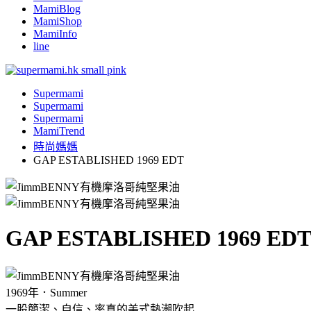
MamiBlog
MamiShop
MamiInfo
line
Supermami
Supermami
Supermami
MamiTrend
時尚媽媽
GAP ESTABLISHED 1969 EDT
GAP ESTABLISHED 1969 ED
1969年．Summer
一股簡潔、自信、率真的美式熱潮吹起