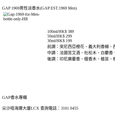
GAP 1969男性淡香水(GAP EST.1969 Men)
100ml/HK$ 389
50ml/HK$ 299
30ml/HK$ 199
前調：突尼西亞橙花、義大利香櫞、
中調：法國苦艾酒、杜松木、白麝香
後調：印尼廣藿香、檀香木、植苔、
GAP香水專櫃
尖沙咀海運大廈LCX 查詢電話：3101 0455