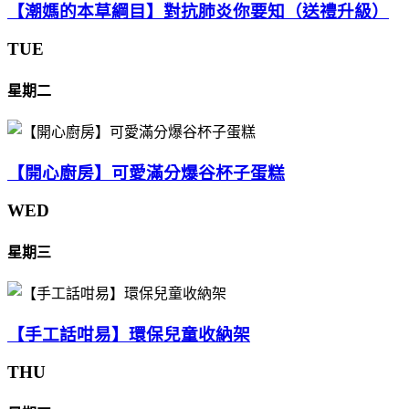
【潮媽的本草綱目】對抗肺炎你要知（送禮升級）
TUE
星期二
【開心廚房】可愛滿分爆谷杯子蛋糕
WED
星期三
【手工話咁易】環保兒童收納架
THU