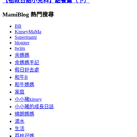
【祖教日語小兒科】點餐篇（下）
MamiBlog 熱門搜尋
BB
KinseyMaMa
Supermami
blogger
twins
余媽媽
余媽媽手記
假日好去處
和牛B
和牛媽媽
家庭
小小豬kinsey
小小豬的成長日誌
晴朗媽媽
湯水
生活
荔枝孖媽