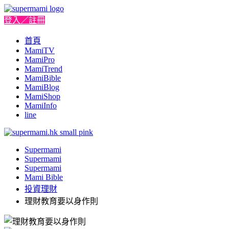
登入／註冊
首頁
MamiTV
MamiPro
MamiTrend
MamiBible
MamiBlog
MamiShop
MamiInfo
line
Supermami
Supermami
Supermami
Mami Bible
投資理財
理財教育要以身作則