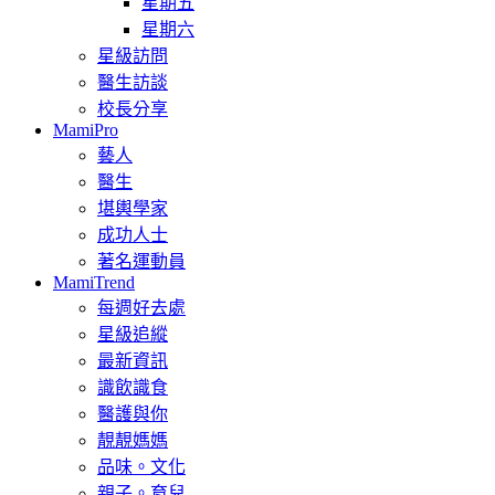
星期五
星期六
星級訪問
醫生訪談
校長分享
MamiPro
藝人
醫生
堪輿學家
成功人士
著名運動員
MamiTrend
每週好去處
星級追縱
最新資訊
識飲識食
醫護與你
靚靚媽媽
品味。文化
親子。育兒