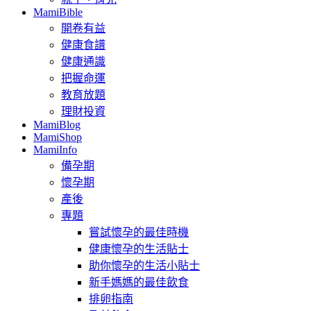
MamiBible
開卷有益
健康食譜
健康通識
把握命運
教育放題
理財投資
MamiBlog
MamiShop
MamiInfo
備孕期
懷孕期
產後
專題
嘗試懷孕的最佳時機
健康懷孕的生活貼士
助你懷孕的生活小貼士
新手媽媽的最佳飲食
排卵指南