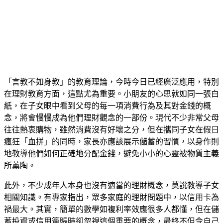
「言教不如身教」的教育理論，今時今日已經廣泛應用，特別
在理財教育方面，這點尤為重要。小朋友的心思就如同一張白
紙，在子女眼中看到父母的每一項消費行為及其對金錢的概
念，將會慢慢成為他們理財觀念的一部份。現代不少非常父母
往往熱衷購物，雖然消費沒有好壞之分，但在攜同子女在假日
瘋狂「血拼」的同時，家長亦應該展示儲蓄的習慣，以身作則
地教導他們如何正確地分配金錢，避免小小的心靈被物質主義
所薰陶。
此外，不少成年人本身也沒有適當的理財概念，莫說教導子女
相關知識。有專家指出，眾多家庭的理財問題中，以信用卡為
禍最大。其實，簡單的數學如複利率效應很多人都懂，但在儲
蓄投資或信用簽賬時卻忽視這個重要的概念，最終不但令自己