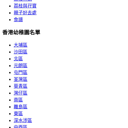
荔枝與孖寶
親子好去處
食譜
香港幼稚園名單
大埔區
沙田區
北區
元朗區
屯門區
荃灣區
葵青區
灣仔區
南區
離島區
東區
深水涉區
中西區