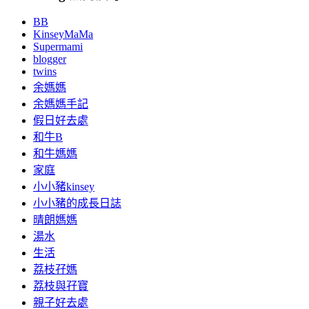
BB
KinseyMaMa
Supermami
blogger
twins
余媽媽
余媽媽手記
假日好去處
和牛B
和牛媽媽
家庭
小小豬kinsey
小小豬的成長日誌
晴朗媽媽
湯水
生活
荔枝孖媽
荔枝與孖寶
親子好去處