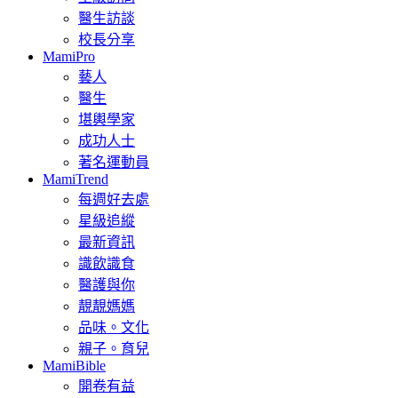
醫生訪談
校長分享
MamiPro
藝人
醫生
堪輿學家
成功人士
著名運動員
MamiTrend
每週好去處
星級追縱
最新資訊
識飲識食
醫護與你
靚靚媽媽
品味。文化
親子。育兒
MamiBible
開卷有益