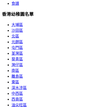
食譜
香港幼稚園名單
大埔區
沙田區
北區
元朗區
屯門區
荃灣區
葵青區
灣仔區
南區
離島區
東區
深水涉區
中西區
西貢區
油尖旺區