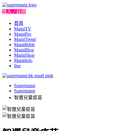
登入／註冊
首頁
MamiTV
MamiPro
MamiTrend
MamiBible
MamiBlog
MamiShop
MamiInfo
line
Supermami
Supermami
智選兒童疫苗