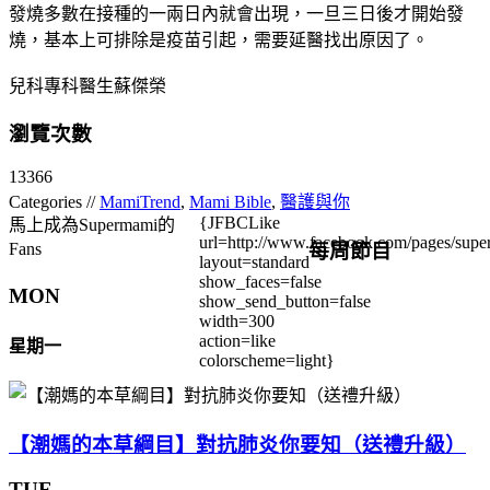
發燒多數在接種的一兩日內就會出現，一旦三日後才開始發
燒，基本上可排除是疫苗引起，需要延醫找出原因了。
兒科專科醫生蘇傑榮
瀏覽次數
13366
Categories //
MamiTrend
,
Mami Bible
,
醫護與你
{JFBCLike
馬上成為Supermami的
url=http://www.facebook.com/pages/su
每周節目
Fans
layout=standard
show_faces=false
MON
show_send_button=false
width=300
action=like
星期一
colorscheme=light}
【潮媽的本草綱目】對抗肺炎你要知（送禮升級）
TUE