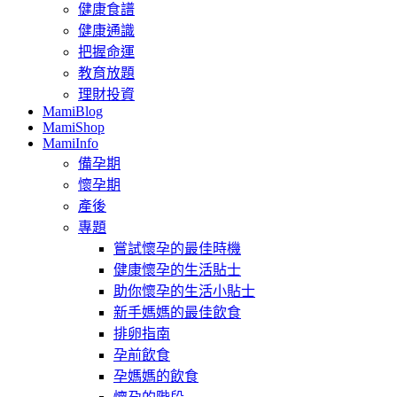
健康食譜
健康通識
把握命運
教育放題
理財投資
MamiBlog
MamiShop
MamiInfo
備孕期
懷孕期
產後
專題
嘗試懷孕的最佳時機
健康懷孕的生活貼士
助你懷孕的生活小貼士
新手媽媽的最佳飲食
排卵指南
孕前飲食
孕媽媽的飲食