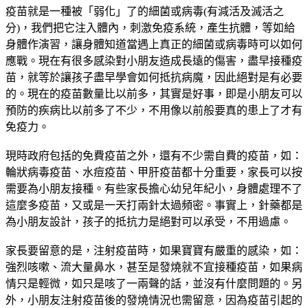
疫苗就是一種被「弱化」了的細菌或病毒(有減活及滅活之
分)，我們把它注入體內，刺激免疫系統，產生抗體，等如給
身體作演習，讓身體知道當遇上真正的細菌或病毒時可以如何
應戰。現在有很多感染對小朋友造成長遠的傷害，盡早接種疫
苗，就等於讓孩子盡早學會如何抵抗病魔，因此絕對是有必要
的。現在的疫苗數量比以前多，其實是好事，即是小朋友可以
預防的疾病比以前多了不少，不用像以前般要真的患上了才有
免疫力。
現時政府包括的免費疫苗之外，還有不少需自費的疫苗，如：
輪狀病毒疫苗、水痘疫苗、甲肝疫苗都十分重要，家長可以按
需要為小朋友接種。有些家長擔心幼兒年紀小，身體處理不了
這麼多疫苗，又或是一天打兩針太過頻密。事實上，針藥都是
為小朋友設計，孩子的抵抗力是絕對可以承受，不用過慮。
家長要留意的是，注射疫苗時，如果寶寶有嚴重的感染，如：
強烈咳嗽、流大量鼻水，甚至是發燒就不宜接種疫苗，如果病
情只是輕微，如只是咳了一兩聲的話，並沒有什麼問題的。另
外，小朋友注射疫苗後的發燒情況也需留意，因為疫苗引起的