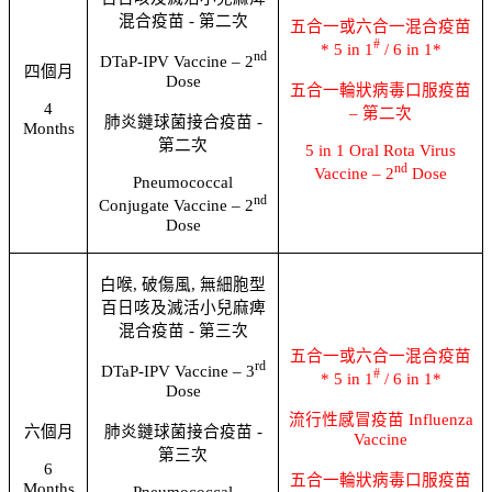
混合疫苗
-
第二次
五合一或六合一混合疫苗
#
* 5 in 1
/ 6 in 1*
nd
DTaP-IPV Vaccine – 2
四個月
Dose
五合一輪狀病毒口服疫苗
4
–
第二次
肺炎鏈球菌接合疫苗
-
Months
第二次
5 in 1 Oral Rota Virus
nd
Vaccine – 2
Dose
Pneumococcal
nd
Conjugate Vaccine – 2
Dose
白喉
,
破傷風
,
無細胞型
百日咳及滅活小兒麻痺
混合疫苗
-
第三次
五合一或六合一混合疫苗
rd
DTaP-IPV Vaccine – 3
#
* 5 in 1
/ 6 in 1*
Dose
流行性感冒疫苗
Influenza
肺炎鏈球菌接合疫苗
-
六個月
Vaccine
第三次
6
五合一輪狀病毒口服疫苗
Months
Pneumococcal