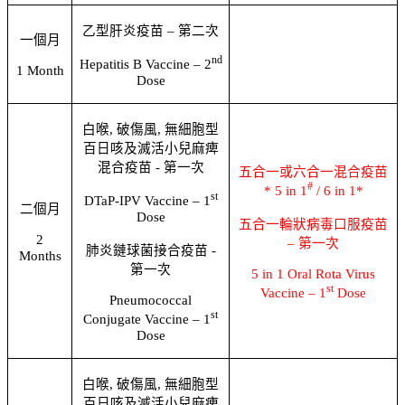
乙型肝炎疫苗
–
第二次
一個月
nd
Hepatitis B Vaccine – 2
1 Month
Dose
白喉
,
破傷風
,
無細胞型
百日咳及滅活小兒麻痺
混合疫苗
-
第一次
五合一或六合一混合疫苗
#
* 5 in 1
/ 6 in 1*
st
DTaP-IPV Vaccine – 1
二個月
Dose
五合一輪狀病毒口服疫苗
2
–
第一次
肺炎鏈球菌接合疫苗
-
Months
第一次
5 in 1 Oral Rota Virus
st
Vaccine – 1
Dose
Pneumococcal
st
Conjugate Vaccine – 1
Dose
白喉
,
破傷風
,
無細胞型
百日咳及滅活小兒麻痺