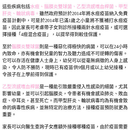
這些疾病包括
水痘、腦膜炎雙球菌、乙型流感嗜血桿菌、甲型
肝炎、輪狀病毒。
雖然政府預計於2014年將水痘疫苗納入免費
疫苗計劃中，可是於2014年已滿1歲之小童將不獲補打水痘疫
苗，因此家長可考慮帶子女到診所接種兩針水痘疫苗，或可選
擇接種「4痘混合疫苗」，以提早得到較佳保護。
至於
腦膜炎雙球菌
則是一種惡化得極快的病菌，可以在24小時
內致命，亦有機會對兒童的智力及聽力造成不可逆轉的傷害。
它可以存活在健康人士身上，幼兒可以從毫無病徵的人身上感
染，令人防不勝防，現時已有疫苗供9個月或以上幼兒接種，
令孩子在上學前得到保護。
乙型流感嗜血桿菌
是一種能引致嚴重侵入性感染的細菌，尤其
影響幼童，並可以引起腦膜炎，令患者有機會感染肺炎、敗血
症、中耳炎，甚至死亡。而甲型肝炎、輪狀病毒均為有機會致
命的病毒性疾病，並無特定的治療方法，接種疫苗預防就更為
重要。
家長可以向醫生查詢子女應額外接種哪種疫苗，由於疫苗需要