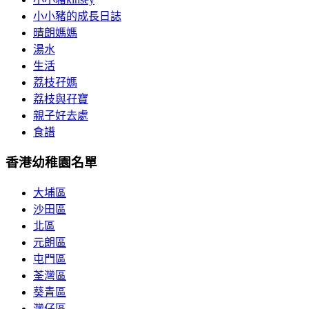
小小豬的成長日誌
晴朗媽媽
湯水
生活
荔枝孖媽
荔枝與孖寶
親子好去處
食譜
香港幼稚園名單
大埔區
沙田區
北區
元朗區
屯門區
荃灣區
葵青區
灣仔區