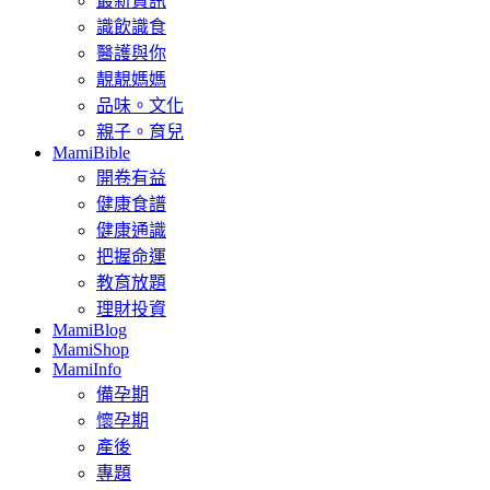
最新資訊
識飲識食
醫護與你
靚靚媽媽
品味。文化
親子。育兒
MamiBible
開卷有益
健康食譜
健康通識
把握命運
教育放題
理財投資
MamiBlog
MamiShop
MamiInfo
備孕期
懷孕期
產後
專題