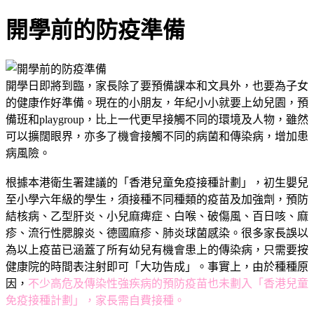
開學前的防疫準備
開學日即將到臨，家長除了要預備課本和文具外，也要為子女
的健康作好準備。現在的小朋友，年紀小小就要上幼兒園，預
備班和playgroup，比上一代更早接觸不同的環境及人物，雖然
可以擴闊眼界，亦多了機會接觸不同的病菌和傳染病，增加患
病風險。
根據本港衛生署建議的「香港兒童免疫接種計劃」，初生嬰兒
至小學六年級的學生，須接種不同種類的疫苗及加強劑，預防
結核病、乙型肝炎、小兒麻痺症、白喉、破傷風、百日咳、麻
疹、流行性腮腺炎、德國麻疹、肺炎球菌感染。很多家長誤以
為以上疫苗已涵蓋了所有幼兒有機會患上的傳染病，只需要按
健康院的時間表注射即可「大功告成」。事實上，由於種種原
因，
不少高危及傳染性強疾病的預防疫苗也未劃入「香港兒童
免疫接種計劃」，家長需自費接種。