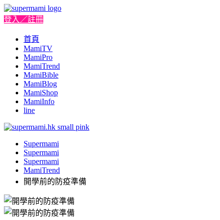
登入／註冊
首頁
MamiTV
MamiPro
MamiTrend
MamiBible
MamiBlog
MamiShop
MamiInfo
line
Supermami
Supermami
Supermami
MamiTrend
開學前的防疫準備