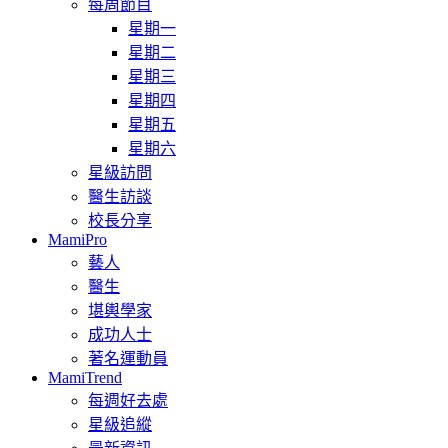
每周節目
星期一
星期二
星期三
星期四
星期五
星期六
星級訪問
醫生訪談
校長分享
MamiPro
藝人
醫生
堪輿學家
成功人士
著名運動員
MamiTrend
每週好去處
星級追縱