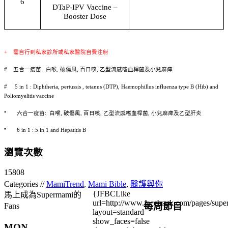
6
DTaP-IPV Vaccine –
Booster Dose
+
需自行到私家診所或私家醫院自費注射
#
五合一疫苗
:
白喉
,
破傷風
,
百日咳
,
乙型流感嗜血桿菌及小兒麻痺
# 5 in 1 : Diphtheria, pertussis , tetanus (DTP), Haemophillus influenza type B (Hib) and
Poliomyelitis vaccine
*
六合一疫苗
:
白喉
,
破傷風
,
百日咳
,
乙型流感嗜血桿菌
,
小兒麻痺及乙型肝炎
*
6 in 1 : 5 in 1 and Hepatitis B
瀏覽次數
15808
Categories //
MamiTrend
,
Mami Bible
,
醫護與你
{JFBCLike
馬上成為Supermami的
url=http://www.facebook.com/pages/su
每周節目
Fans
layout=standard
show_faces=false
MON