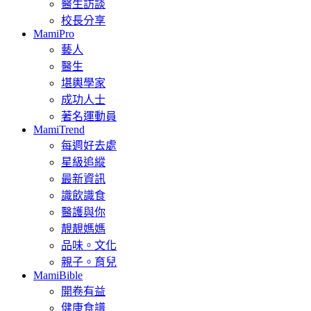
醫生訪談
校長分享
MamiPro
藝人
醫生
堪輿學家
成功人士
著名運動員
MamiTrend
每週好去處
星級追縱
最新資訊
識飲識食
醫護與你
靚靚媽媽
品味。文化
親子。育兒
MamiBible
開卷有益
健康食譜