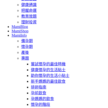
健康通識
把握命運
教育放題
理財投資
MamiBlog
MamiShop
MamiInfo
備孕期
懷孕期
產後
專題
嘗試懷孕的最佳時機
健康懷孕的生活貼士
助你懷孕的生活小貼士
新手媽媽的最佳飲食
排卵指南
孕前飲食
孕媽媽的飲食
懷孕的階段