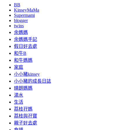
BB
KinseyMaMa
Supermami
blogger
twins
余媽媽
余媽媽手記
假日好去處
和牛B
和牛媽媽
家庭
小小豬kinsey
小小豬的成長日誌
晴朗媽媽
湯水
生活
荔枝孖媽
荔枝與孖寶
親子好去處
食譜