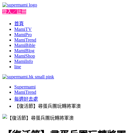
登入／註冊
首頁
MamiTV
MamiPro
MamiTrend
MamiBible
MamiBlog
MamiShop
MamiInfo
line
Supermami
MamiTrend
每週好去處
【復活節】尋蛋兵團玩轉將軍澳