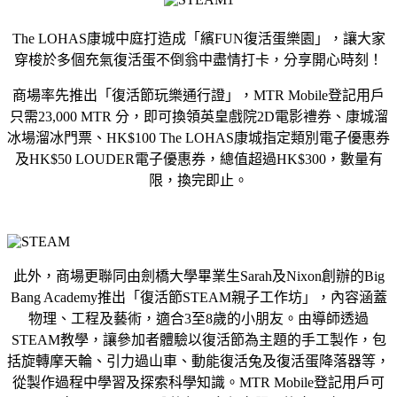
The LOHAS康城中庭打造成「繽FUN復活蛋樂園」，讓大家
穿梭於多個充氣復活蛋不倒翁中盡情打卡，分享開心時刻！
商場率先推出「復活節玩樂通行證」，MTR Mobile登記用戶
只需23,000 MTR 分，即可換領英皇戲院2D電影禮券、康城溜
冰場溜冰門票、HK$100 The LOHAS康城指定類別電子優惠券
及HK$50 LOUDER電子優惠券，總值超過HK$300，數量有
限，換完即止。
此外，商場更聯同由劍橋大學畢業生Sarah及Nixon創辦的Big
Bang Academy推出「復活節STEAM親子工作坊」，內容涵蓋
物理、工程及藝術，適合3至8歲的小朋友。由導師透過
STEAM教學，讓參加者體驗以復活節為主題的手工製作，包
括旋轉摩天輪、引力過山車、動能復活兔及復活蛋降落器等，
從製作過程中學習及探索科學知識。MTR Mobile登記用戶可