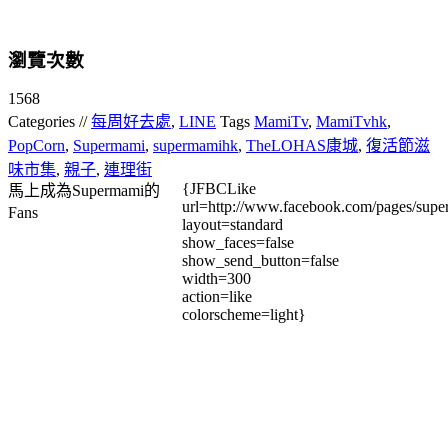
瀏覽次數
1568
Categories //
每周好去處
,
LINE
Tags
MamiTv
,
MamiTvhk
,
PopCorn
,
Supermami
,
supermamihk
,
TheLOHAS康城
,
復活節滋
味市集
,
親子
,
連理街
{JFBCLike
馬上成為Supermami的
url=http://www.facebook.com/pages/su
Fans
layout=standard
show_faces=false
show_send_button=false
width=300
action=like
colorscheme=light}