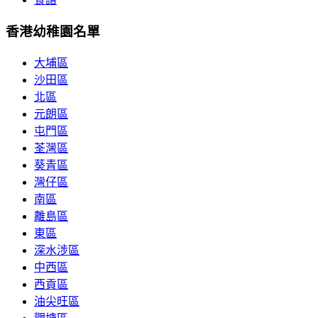
香港幼稚園名單
大埔區
沙田區
北區
元朗區
屯門區
荃灣區
葵青區
灣仔區
南區
離島區
東區
深水涉區
中西區
西貢區
油尖旺區