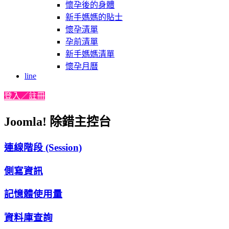
懷孕後的身體
新手媽媽的貼士
懷孕清單
孕前清單
新手媽媽清單
懷孕月曆
line
登入／註冊
Joomla! 除錯主控台
連線階段 (Session)
側寫資訊
記憶體使用量
資料庫查詢