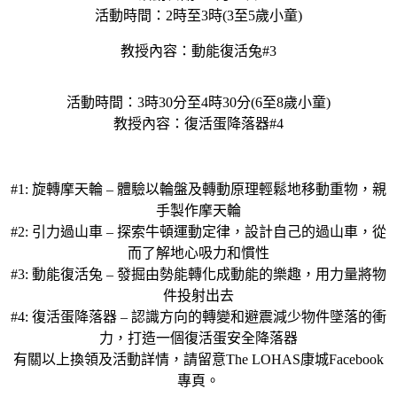
活動時間：2時至3時(3至5歲小童)
教授內容：動能復活兔#3
活動時間：3時30分至4時30分(6至8歲小童)
教授內容：復活蛋降落器#4
#1: 旋轉摩天輪 – 體驗以輪盤及轉動原理輕鬆地移動重物，親
手製作摩天輪
#2: 引力過山車 – 探索牛頓運動定律，設計自己的過山車，從
而了解地心吸力和慣性
#3: 動能復活兔 – 發掘由勢能轉化成動能的樂趣，用力量將物
件投射出去
#4: 復活蛋降落器 – 認識方向的轉變和避震減少物件墜落的衝
力，打造一個復活蛋安全降落器
有關以上換領及活動詳情，請留意The LOHAS康城Facebook
專頁。