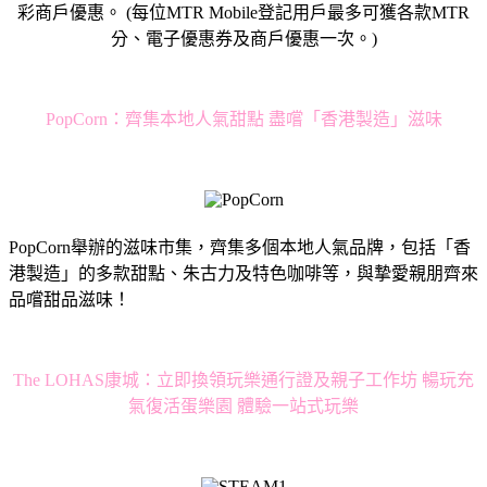
彩商戶優惠。 (每位MTR Mobile登記用戶最多可獲各款MTR
分、電子優惠券及商戶優惠一次。)
PopCorn：齊集本地人氣甜點 盡嚐「香港製造」滋味
PopCorn舉辦的滋味市集，齊集多個本地人氣品牌，包括「香
港製造」的多款甜點、朱古力及特色咖啡等，與摯愛親朋齊來
品嚐甜品滋味！
The LOHAS康城：立即換領玩樂通行證及親子工作坊 暢玩充
氣復活蛋樂園 體驗一站式玩樂