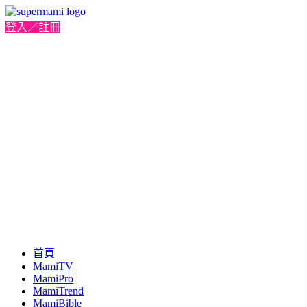
登入／註冊
首頁
MamiTV
MamiPro
MamiTrend
MamiBible