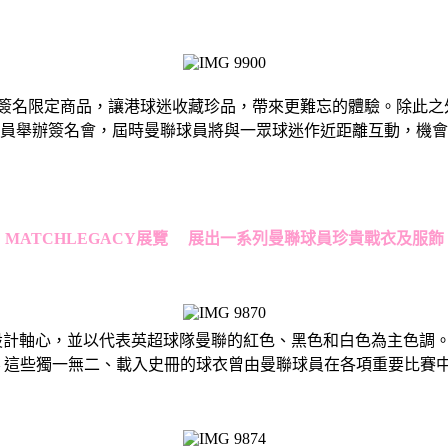
限定商品，讓港球迷收藏珍品，帶來更難忘的體驗。除此之外，Sup
員舉辦簽名會，屆時曼聯球員將與一眾球迷作近距離互動，機會
MATCHLEGACY展覽 展出一系列曼聯球員珍貴戰衣及服飾
the Game」展覽以足球場為設計軸心，並以代表英超球隊曼聯的紅色、黑色
— 這些獨一無二、載入史冊的球衣曾由曼聯球員在各項重要比賽