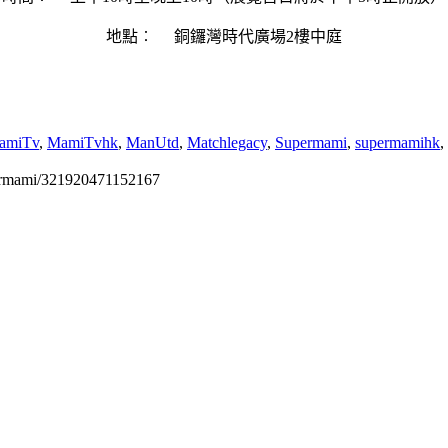
地點︰ 銅鑼灣時代廣場2樓中庭
amiTv
,
MamiTvhk
,
ManUtd
,
Matchlegacy
,
Supermami
,
supermamihk
,
permami/321920471152167