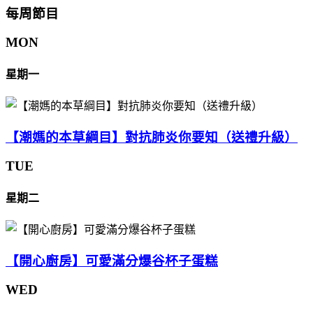
每周節目
MON
星期一
【潮媽的本草綱目】對抗肺炎你要知（送禮升級）
TUE
星期二
【開心廚房】可愛滿分爆谷杯子蛋糕
WED