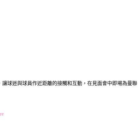
e Game」簽名會，讓球迷與球員作近距離的接觸和互動，在見面會中即場為曼聯
re