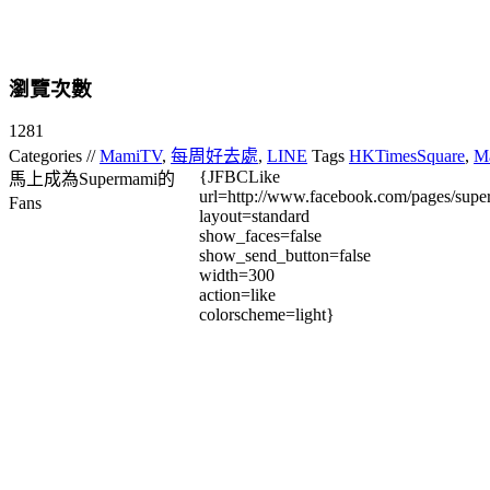
瀏覽次數
1281
Categories //
MamiTV
,
每周好去處
,
LINE
Tags
HKTimesSquare
,
M
{JFBCLike
馬上成為Supermami的
url=http://www.facebook.com/pages/su
Fans
layout=standard
show_faces=false
show_send_button=false
width=300
action=like
colorscheme=light}