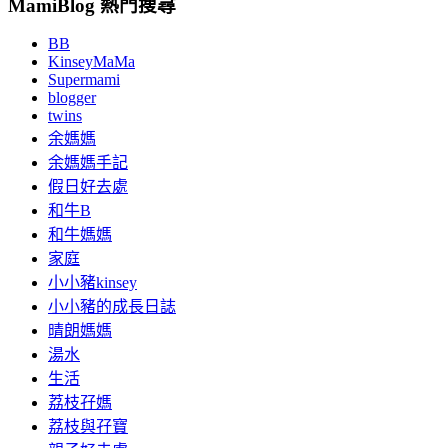
MamiBlog 熱門搜尋
BB
KinseyMaMa
Supermami
blogger
twins
余媽媽
余媽媽手記
假日好去處
和牛B
和牛媽媽
家庭
小小豬kinsey
小小豬的成長日誌
晴朗媽媽
湯水
生活
荔枝孖媽
荔枝與孖寶