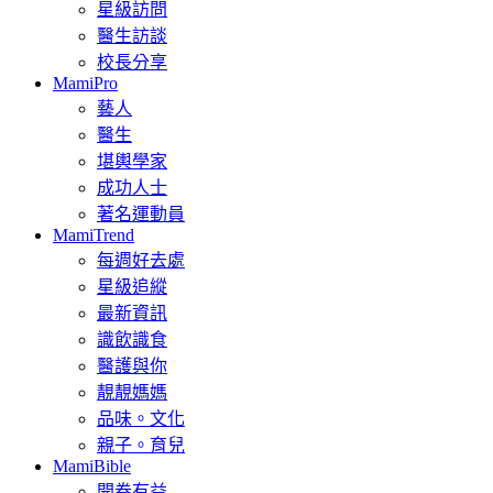
星級訪問
醫生訪談
校長分享
MamiPro
藝人
醫生
堪輿學家
成功人士
著名運動員
MamiTrend
每週好去處
星級追縱
最新資訊
識飲識食
醫護與你
靚靚媽媽
品味。文化
親子。育兒
MamiBible
開卷有益