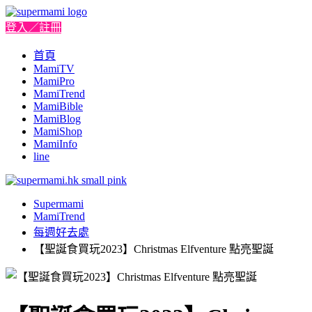
登入／註冊
首頁
MamiTV
MamiPro
MamiTrend
MamiBible
MamiBlog
MamiShop
MamiInfo
line
Supermami
MamiTrend
每週好去處
【聖誕食買玩2023】Christmas Elfventure 點亮聖誕