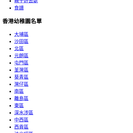
親子好去處
食譜
香港幼稚園名單
大埔區
沙田區
北區
元朗區
屯門區
荃灣區
葵青區
灣仔區
南區
離島區
東區
深水涉區
中西區
西貢區