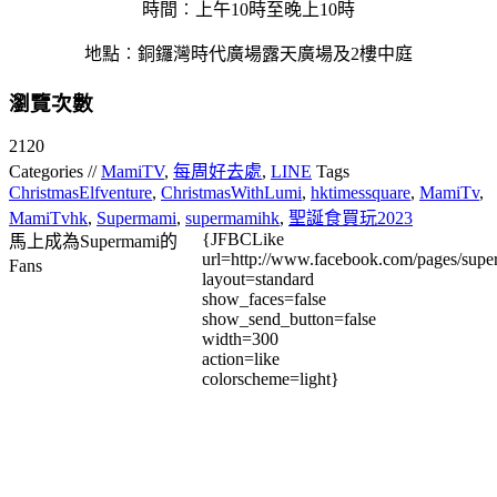
時間︰上午10時至晚上10時
地點︰銅鑼灣時代廣場露天廣場及2樓中庭
瀏覽次數
2120
Categories //
MamiTV
,
每周好去處
,
LINE
Tags
ChristmasElfventure
,
ChristmasWithLumi
,
hktimessquare
,
MamiTv
,
MamiTvhk
,
Supermami
,
supermamihk
,
聖誕食買玩2023
{JFBCLike
馬上成為Supermami的
url=http://www.facebook.com/pages/su
Fans
layout=standard
show_faces=false
show_send_button=false
width=300
action=like
colorscheme=light}