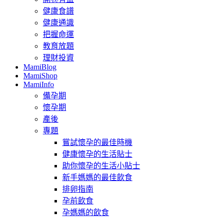
健康食譜
健康通識
把握命運
教育放題
理財投資
MamiBlog
MamiShop
MamiInfo
備孕期
懷孕期
產後
專題
嘗試懷孕的最佳時機
健康懷孕的生活貼士
助你懷孕的生活小貼士
新手媽媽的最佳飲食
排卵指南
孕前飲食
孕媽媽的飲食