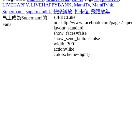
LIVEHAPPY
,
LIVEHAPPYBANK
,
MamiTv
,
MamiTvhk
,
Supermami
,
supermamihk
,
快樂識放
,
打卡位
,
飛躍龍年
{JFBCLike
馬上成為Supermami的
url=http://www.facebook.com/pages/su
Fans
layout=standard
show_faces=false
show_send_button=false
width=300
action=like
colorscheme=light}