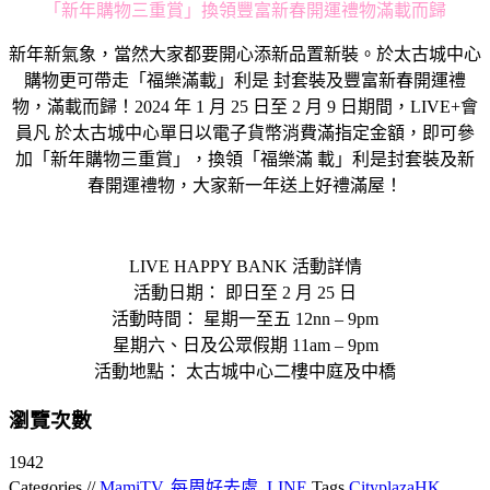
「新年購物三重賞」換領豐富新春開運禮物滿載而歸
新年新氣象，當然大家都要開心添新品置新裝。於太古城中心
購物更可帶走「福樂滿載」利是 封套裝及豐富新春開運禮
物，滿載而歸！2024 年 1 月 25 日至 2 月 9 日期間，LIVE+會
員凡 於太古城中心單日以電子貨幣消費滿指定金額，即可參
加「新年購物三重賞」，換領「福樂滿 載」利是封套裝及新
春開運禮物，大家新一年送上好禮滿屋！
LIVE HAPPY BANK 活動詳情
活動日期： 即日至 2 月 25 日
活動時間： 星期一至五 12nn – 9pm
星期六、日及公眾假期 11am – 9pm
活動地點： 太古城中心二樓中庭及中橋
瀏覽次數
1942
Categories //
MamiTV
,
每周好去處
,
LINE
Tags
CityplazaHK
,