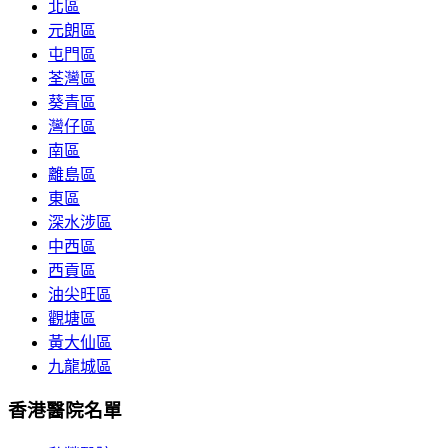
北區
元朗區
屯門區
荃灣區
葵青區
灣仔區
南區
離島區
東區
深水涉區
中西區
西貢區
油尖旺區
觀塘區
黃大仙區
九龍城區
香港醫院名單