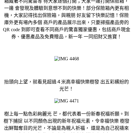
箱藏著不同驚喜等 待大家逐個打開；大家一邊打開保險箱，
一邊 會發現及體驗到意想不到的快樂！部分保險箱內更有相
機，大家記得找出保險箱，與親朋 好友留下快樂記憶！保險
庫外更有場內多個 商戶的產品展示出來，只要掃描產品旁的
QR code 到即可查看不同商戶的驚喜獨家優惠，包括商戶現金
券、優惠產品及免費贈品，新一年 一同招財又進寶！
抬頭向上望，就看見超過４米高幸福快樂樹發 出五彩繽紛的
光芒！
樹上每一點色彩絢麗光 芒，都代表着一份新春祝福祈願。到
樹下捕捉 以不同顏色出現的新年祝福元素，令幸福快樂 樹發
出鮮豔奪目的光芒，不論是為親人祈福， 還是為自己祝禱來