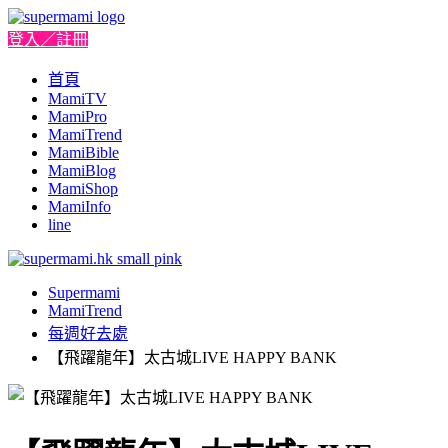
登入／註冊
首頁
MamiTV
MamiPro
MamiTrend
MamiBible
MamiBlog
MamiShop
MamiInfo
line
Supermami
MamiTrend
每週好去處
【飛躍龍年】太古城LIVE HAPPY BANK