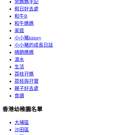
余媽媽手記
假日好去處
和牛B
和牛媽媽
家庭
小小豬kinsey
小小豬的成長日誌
晴朗媽媽
湯水
生活
荔枝孖媽
荔枝與孖寶
親子好去處
食譜
香港幼稚園名單
大埔區
沙田區