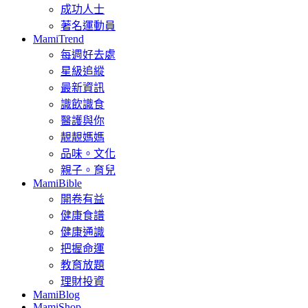
成功人士
著名運動員
MamiTrend
每週好去處
星級追縱
最新資訊
識飲識食
醫護與你
靚靚媽媽
品味。文化
親子。育兒
MamiBible
開卷有益
健康食譜
健康通識
把握命運
教育放題
理財投資
MamiBlog
MamiShop