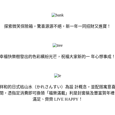
探索微笑保險箱，驚喜源源不絕，新一年一同招財又進寶！
幸福快樂樹發出的色彩繽紛光芒，祝福大家新的一 年心想事成
祥和的日式枯山水（かれさんすい）為設 計概念，並配搭寓意
2 月 9 日期間，憑指定消費即可換領「福樂滿載」利是封套裝及豐富賀
滿足、齊齊 LIVE HAPPY！