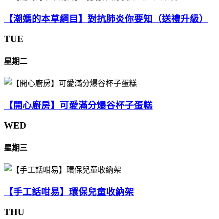
【潮媽的本草綱目】對抗肺炎你要知（送禮升級）
TUE
星期二
【開心廚房】可愛滿分爆谷杯子蛋糕
WED
星期三
【手工話咁易】環保兒童收納架
THU