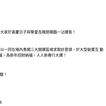
，邀請大家於喜慶日子與摯愛及親朋親臨一沾運氣！
就可以一同在場內勇闖三大開運區域求取好意頭，於大型裝置互 動
福，為新年招財納福，人人新春行大運！
條龍！
來