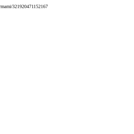
permami/321920471152167