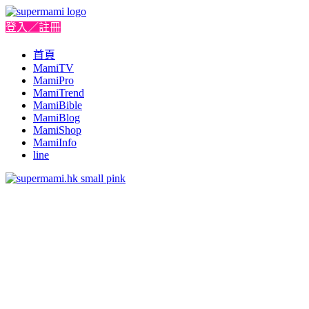
登入／註冊
首頁
MamiTV
MamiPro
MamiTrend
MamiBible
MamiBlog
MamiShop
MamiInfo
line