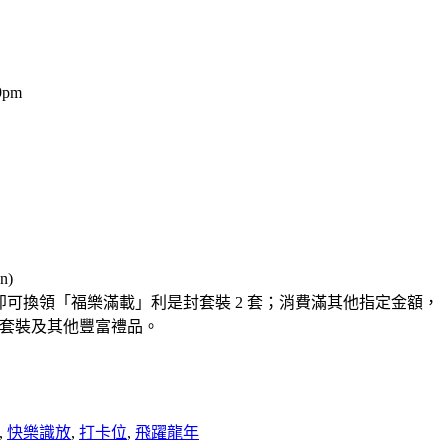
pm
n)
會員，即可換領「福樂滿載」利是封套裝 2 套；消費滿其他指定金額，
是封套裝及其他豐富禮品。
,
快樂識放
,
打卡位
,
飛躍龍年