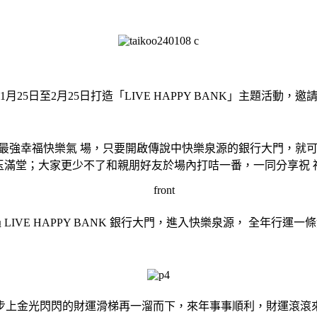
25日至2月25日打造「LIVE HAPPY BANK」主題活動
吸收年度最強幸福快樂氣 場，只要開啟傳說中快樂泉源的銀行大門，
玉滿堂；大家更少不了和親朋好友於場內打咭一番，一同分享祝 
 LIVE HAPPY BANK 銀行大門，進入快樂泉源， 全年行運一
步上金光閃閃的財運滑梯再一溜而下，來年事事順利，財運滾滾