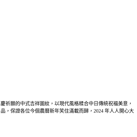
！
喜慶祈願的中式吉祥圖紋，以現代風格糅合中日傳統祝福美意，
年禮 品，保證各位今個農曆新年笑住滿載而歸，2024 年人人開心大