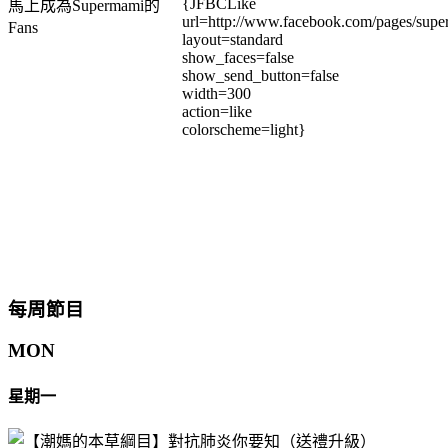
{JFBCLike
馬上成為Supermami的
url=http://www.facebook.com/pages/su
Fans
layout=standard
show_faces=false
show_send_button=false
width=300
action=like
colorscheme=light}
每周節目
MON
星期一