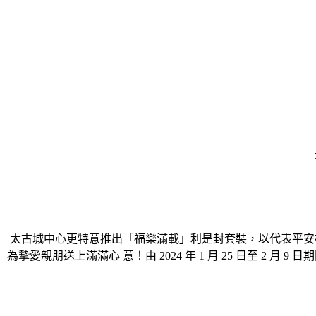
太古城中心更特意推出「福樂滿載」利是封套裝，以代表平安
為摯愛親朋送上滿滿心 意！由 2024 年 1 月 25 日至 