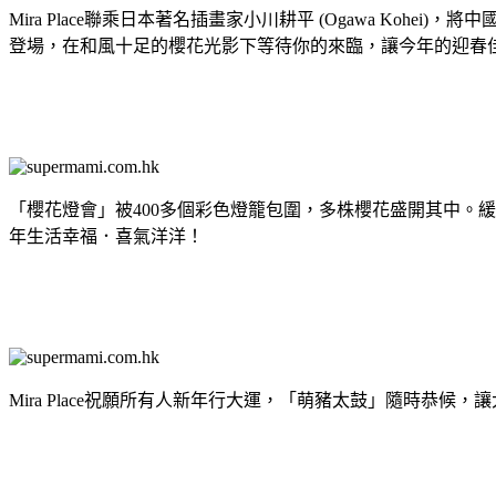
Mira Place聯乘日本著名插畫家小川耕平 (Ogawa K
登場，在和風十足的櫻花光影下等待你的來臨，讓今年的迎春
「櫻花燈會」被400多個彩色燈籠包圍，多株櫻花盛開其中。
年生活幸福．喜氣洋洋！
Mira Place祝願所有人新年行大運，「萌豬太鼓」隨時恭