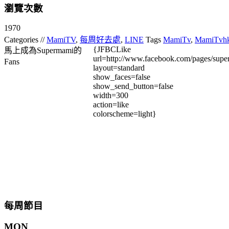
瀏覽次數
1970
Categories //
MamiTV
,
每周好去處
,
LINE
Tags
MamiTv
,
MamiTvh
{JFBCLike
馬上成為Supermami的
url=http://www.facebook.com/pages/su
Fans
layout=standard
show_faces=false
show_send_button=false
width=300
action=like
colorscheme=light}
每周節目
MON