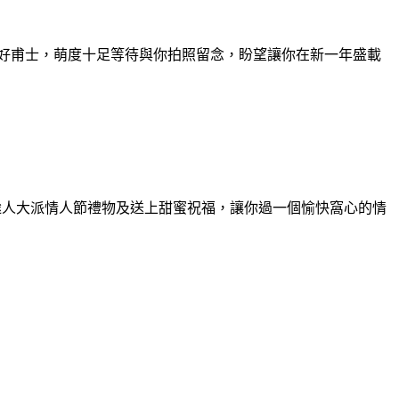
，擺好甫士，萌度十足等待與你拍照留念，盼望讓你在新一年盛載
e，向途人大派情人節禮物及送上甜蜜祝福，讓你過一個愉快窩心的情