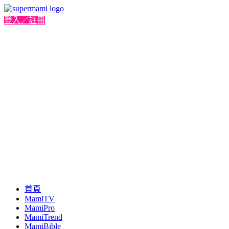
登入／註冊
首頁
MamiTV
MamiPro
MamiTrend
MamiBible