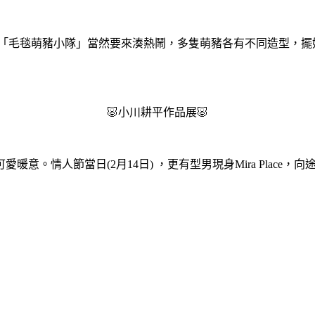
所設計的「毛毯萌豬小隊」當然要來湊熱鬧，多隻萌豬各有不同造型
🐷小川耕平作品展🐷
意。情人節當日(2月14日) ，更有型男現身Mira Plac