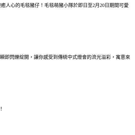
並打造療癒人心的毛毯豬仔！毛毯萌豬小隊於即日至2月20日期間可愛
花瞬即閃爍綻開，讓你感受到傳統中式燈會的流光溢彩，寓意來
！