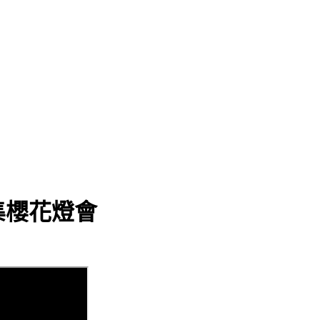
集櫻花燈會