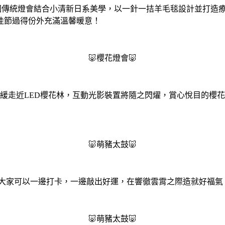
ohei)，將中國傳統燈會結合小清新日系美學，以一針一拮羊毛毯設計
佳節過得份外充滿溫馨暖意！
🐷櫻花燈會🐷
緩緩走近LED櫻花林，互動光影裝置將隨之閃燿，賞心悅目的櫻
🐷萌豬太鼓🐷
候，讓大家可以一邊打卡，一邊敲出好運，在響徹雲霄之際造就好福氣
🐷萌豬太鼓🐷