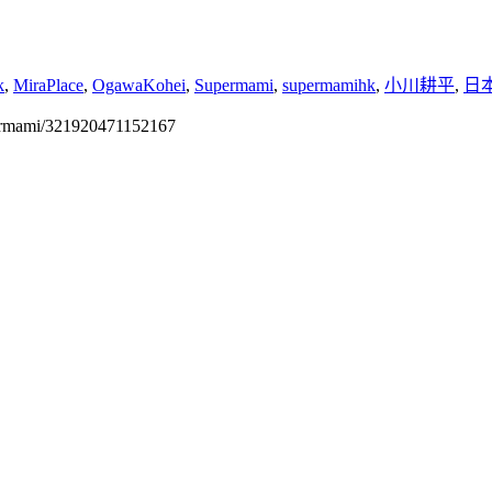
k
,
MiraPlace
,
OgawaKohei
,
Supermami
,
supermamihk
,
小川耕平
,
日
permami/321920471152167