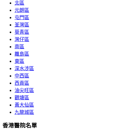
北區
元朗區
屯門區
荃灣區
葵青區
灣仔區
南區
離島區
東區
深水涉區
中西區
西貢區
油尖旺區
觀塘區
黃大仙區
九龍城區
香港醫院名單