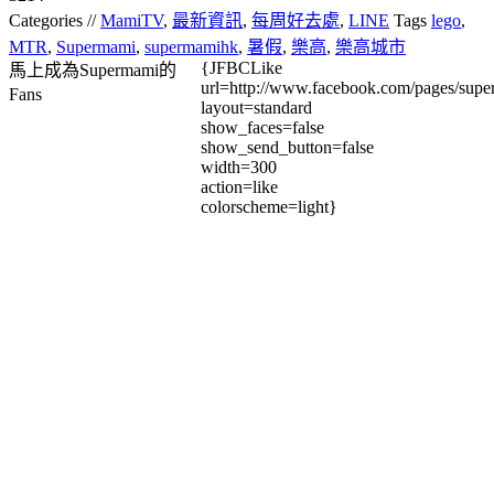
Categories //
MamiTV
,
最新資訊
,
每周好去處
,
LINE
Tags
lego
,
MTR
,
Supermami
,
supermamihk
,
暑假
,
樂高
,
樂高城市
{JFBCLike
馬上成為Supermami的
url=http://www.facebook.com/pages/su
Fans
layout=standard
show_faces=false
show_send_button=false
width=300
action=like
colorscheme=light}