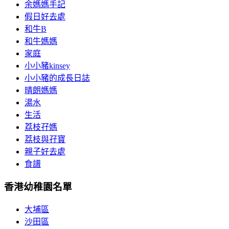
余媽媽手記
假日好去處
和牛B
和牛媽媽
家庭
小小豬kinsey
小小豬的成長日誌
晴朗媽媽
湯水
生活
荔枝孖媽
荔枝與孖寶
親子好去處
食譜
香港幼稚園名單
大埔區
沙田區