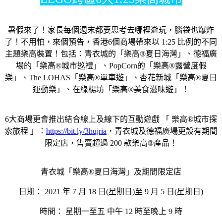
暑假來了！家長每個週末都要思考去哪裡遊玩，腦袋也爆炸
了！不用怕，來個預告，香港6個商場帶來以 1:25 比例的不同
主題樂高裝置！包括：青衣城的「樂高®夏日海灣」、德福廣
場的「樂高®城市巡禮」、PopCorn的「樂高®露營度假
樂」、The LOHAS「樂高®單車遊」、杏花新城「樂高®夏日
運動樂」、在綠楊坊「樂高®美食滋味遊」！
6大商場更會推出結合線上及線下的互動遊戲 「 樂高®城市探
索旅程 」：
https://bit.ly/3hujria
，青衣城及德福廣場更設有期間
限定店，售賣超過 200 款樂高®產品！
青衣城「樂高®夏日海灣」及期間限定店
日期： 2021 年 7 月 18 日(星期日)至 9 月 5 日(星期日)
時間： 星期一至五 中午 12 時至晚上 9 時