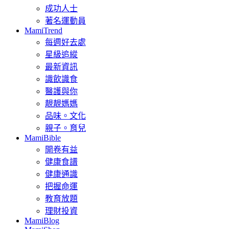
成功人士
著名運動員
MamiTrend
每週好去處
星級追縱
最新資訊
識飲識食
醫護與你
靚靚媽媽
品味。文化
親子。育兒
MamiBible
開卷有益
健康食譜
健康通識
把握命運
教育放題
理財投資
MamiBlog