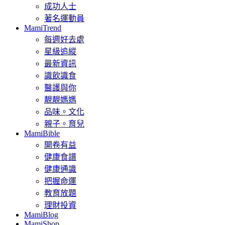
成功人士
著名運動員
MamiTrend
每週好去處
星級追縱
最新資訊
識飲識食
醫護與你
靚靚媽媽
品味。文化
親子。育兒
MamiBible
開卷有益
健康食譜
健康通識
把握命運
教育放題
理財投資
MamiBlog
MamiShop