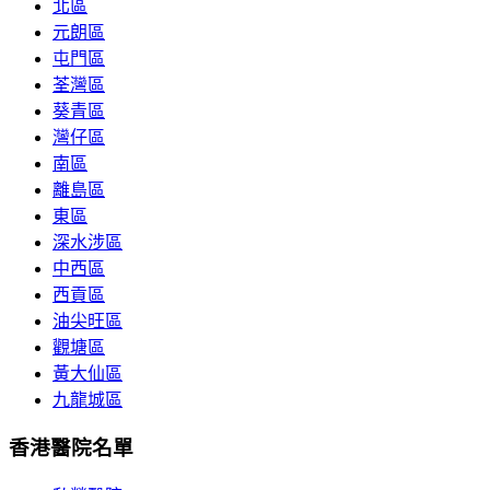
北區
元朗區
屯門區
荃灣區
葵青區
灣仔區
南區
離島區
東區
深水涉區
中西區
西貢區
油尖旺區
觀塘區
黃大仙區
九龍城區
香港醫院名單