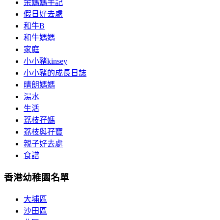
余媽媽手記
假日好去處
和牛B
和牛媽媽
家庭
小小豬kinsey
小小豬的成長日誌
晴朗媽媽
湯水
生活
荔枝孖媽
荔枝與孖寶
親子好去處
食譜
香港幼稚園名單
大埔區
沙田區