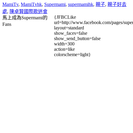
MamiTv
,
MamiTvhk
,
Supermami
,
supermamihk
,
親子
,
親子好去
處
,
陳卓賢國際歌迷會
{JFBCLike
馬上成為Supermami的
url=http://www.facebook.com/pages/su
Fans
layout=standard
show_faces=false
show_send_button=false
width=300
action=like
colorscheme=light}