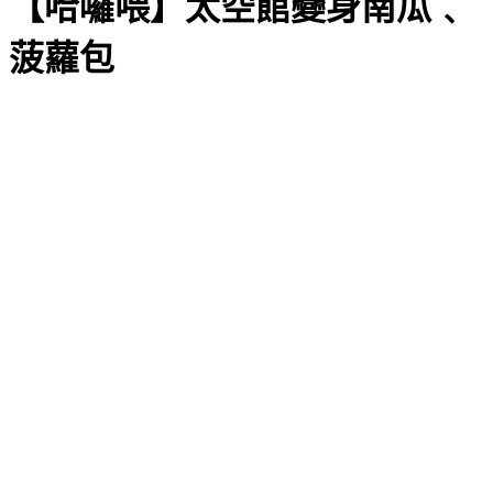
【哈囉喂】太空館變身南瓜﹑
菠蘿包