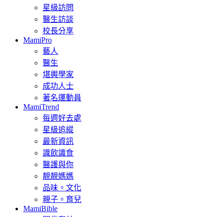
星級訪問
醫生訪談
校長分享
MamiPro
藝人
醫生
堪輿學家
成功人士
著名運動員
MamiTrend
每週好去處
星級追縱
最新資訊
識飲識食
醫護與你
靚靚媽媽
品味。文化
親子。育兒
MamiBible