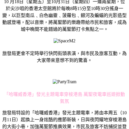
10 月18日（星期五）至10月31日（星期四）一連兩星期，位
於尖沙咀的香港太空館將於每晚8時15分至10時30分搖身一
變，以巨型南瓜﹑白色幽靈﹑菠蘿包﹑銀河及蝙蝠的光影造型
動感登場，配以音樂，將萬聖節的樂趣帶給市民和旅客，成為
城中晚間不能錯過的萬聖節打卡焦點之一。
旅發局更會不定時舉行快閃街頭表演，與市民及旅客互動，為
大家帶來意想不到的驚喜。
「哈囉威香港」發光主題電車穿梭港島 萬聖夜電車巡遊掀動
氣氛
旅發局特設的「哈囉威香港」發光主題電車，將由本周五（10
月11日）起換上一身炫酷的應節新裝，日與夜閃耀地穿梭港島
的大街小巷，加強萬聖節推廣效果，市民及旅客不妨捕捉並登