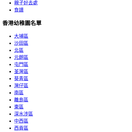
親子好去處
食譜
香港幼稚園名單
大埔區
沙田區
北區
元朗區
屯門區
荃灣區
葵青區
灣仔區
南區
離島區
東區
深水涉區
中西區
西貢區