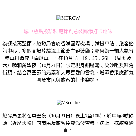
城中熱點換新裝 應節創意裝飾添打卡趣味
為迎接萬聖節，旅發局會於香港國際機場﹑港鐵車站﹑旅客諮
詢中心﹑多個商場陸續添上節慶主題裝飾；亦會為一輛人氣雪
糕車打造成「南瓜車」，在10月18﹑19﹑25﹑26日（周五及
六）晚和萬聖夜（10月31日）限定現身銅鑼灣﹑尖沙咀及旺角
街頭，結合萬聖節的元素和大眾喜愛的雪糕，增添香港應節氛
圍及市民與旅客的打卡樂趣。
旅發局更將在萬聖夜（10月31日）晚上7至10時，於中環8號碼
頭（近摩天輪）向市民及旅客免費派發雪糕，送上一抹甜蜜驚
喜。