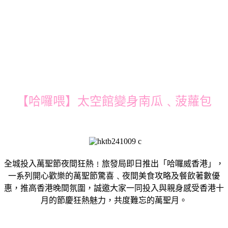
【哈囉喂】太空館變身南瓜﹑菠蘿包
全城投入萬聖節夜間狂熱﹗旅發局即日推出「哈囉威香港」，
一系列開心歡樂的萬聖節驚喜﹑夜間美食攻略及餐飲著數優
惠，推高香港晚間氛圍，誠邀大家一同投入與親身感受香港十
月的節慶狂熱魅力，共度難忘的萬聖月。