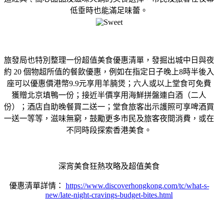
低垂時也能滿足味蕾。
旅發局也特別整理一份超值美食優惠清單，發掘出城中日與夜
約 20 個物超所值的餐飲優惠，例如在指定日子晚上8時半後入
座可以優惠價港幣9.9元享用羊腩煲；六人或以上堂食可免費
獲贈北京填鴨一份；接近半價享用海鮮拼盤連白酒（二人
份）；酒店自助晚餐買二送一；堂食旅客出示護照可享啤酒買
一送一等等，滋味無窮，鼓勵更多市民及旅客夜間消費，或在
不同時段探索香港美食。
深宵美食狂熱攻略及超值美食
優惠清單詳情：
https://www.discoverhongkong.com/tc/what-s-
new/late-night-cravings-budget-bites.html