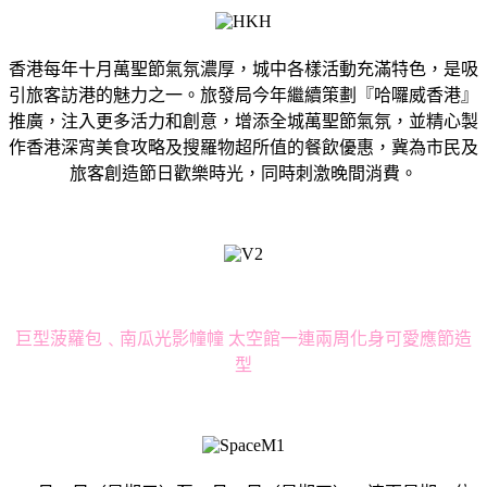
香港每年十月萬聖節氣氛濃厚，城中各樣活動充滿特色，是吸
引旅客訪港的魅力之一。旅發局今年繼續策劃『哈囉威香港』
推廣，注入更多活力和創意，增添全城萬聖節氣氛，並精心製
作香港深宵美食攻略及搜羅物超所值的餐飲優惠，冀為市民及
旅客創造節日歡樂時光，同時刺激晚間消費。
巨型菠蘿包﹑南瓜光影幢幢 太空館一連兩周化身可愛應節造
型