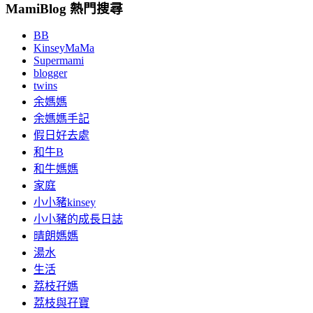
MamiBlog 熱門搜尋
BB
KinseyMaMa
Supermami
blogger
twins
余媽媽
余媽媽手記
假日好去處
和牛B
和牛媽媽
家庭
小小豬kinsey
小小豬的成長日誌
晴朗媽媽
湯水
生活
荔枝孖媽
荔枝與孖寶