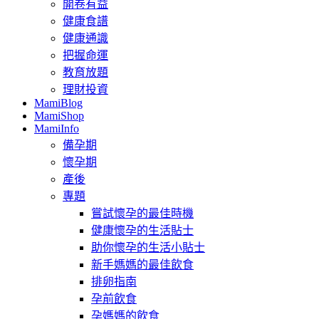
開卷有益
健康食譜
健康通識
把握命運
教育放題
理財投資
MamiBlog
MamiShop
MamiInfo
備孕期
懷孕期
產後
專題
嘗試懷孕的最佳時機
健康懷孕的生活貼士
助你懷孕的生活小貼士
新手媽媽的最佳飲食
排卵指南
孕前飲食
孕媽媽的飲食