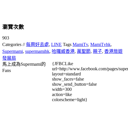
瀏覽次數
903
Categories //
每周好去處
,
LINE
Tags
MamiTv
,
MamiTvhk
,
Supermami
,
supermamihk
,
哈囉威香港
,
萬聖節
,
親子
,
香港旅遊
發展局
{JFBCLike
馬上成為Supermami的
url=http://www.facebook.com/pages/su
Fans
layout=standard
show_faces=false
show_send_button=false
width=300
action=like
colorscheme=light}