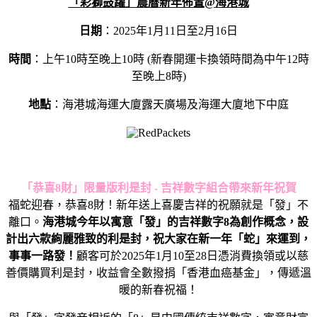
「彩獅鼓躍」農曆新年佈置
@
海港城
日期
：
2025
年
1
月
11
日至
2
月
16
日
時間
：上午
10
時至晚上
10
時
(
新春開運卡換領時間為中午
12
時
至晚上
8
時
)
地點
：
海港城海運大廈露天廣場
及
海運大廈地下中庭
「恭喜
8
財」限量版利是封
-
吉祥數字組合帶來新年祝賀
福蛇迎春，恭喜8財！新年送上喜慶吉祥的祝願就是「發」不
離口。
海港城今年以寓意「發」的吉祥數字
8
為創作概念，設
計出六款絢麗雅致的利是封，祝大家在新一年「蛇」來運到，
事事一路發！
顧客可於2025年1月10至28日憑消費換領或以慈
善價購買利是封，收益會全數撥捐「香港血癌基金」，傳遞溫
暖的新春祝福！