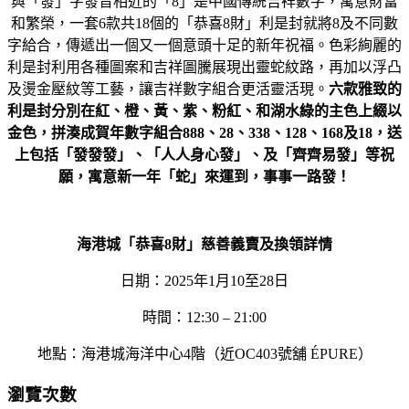
與「發」字發音相近的「8」是中國傳統吉祥數字，寓意財富
和繁榮，一套6款共18個的「恭喜8財」利是封就將8及不同數
字給合，傳遞出一個又一個意頭十足的新年祝福。色彩絢麗的
利是封利用各種圖案和吉祥圖騰展現出靈蛇紋路，再加以浮凸
及燙金壓紋等工藝，讓吉祥數字組合更活靈活現。
六款雅致的
利是封分別在紅、橙、黃、紫、粉紅、和湖水綠的主色上綴以
金色，拼湊成賀年數字組合
888
、
28
、
338
、
128
、
168
及
18
，送
上包括「發發發」、「人人身心發」、及「齊齊易發」等祝
願，寓意新一年「蛇」來運到，事事一路發！
海港城「恭喜
8
財」慈善義賣及換領詳情
日期：2025年1月10至28日
時間：12:30 – 21:00
地點：海港城海洋中心4階（近OC403號舖 ÉPURE）
瀏覽次數