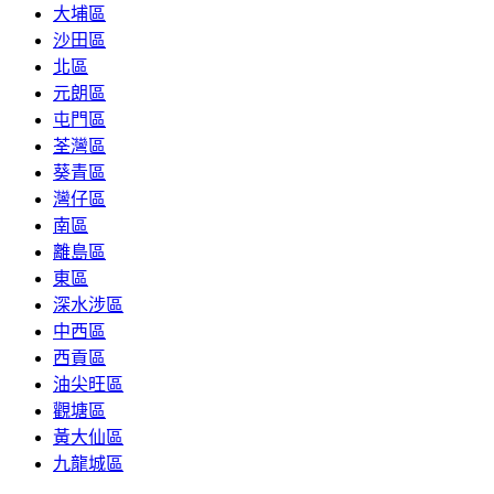
大埔區
沙田區
北區
元朗區
屯門區
荃灣區
葵青區
灣仔區
南區
離島區
東區
深水涉區
中西區
西貢區
油尖旺區
觀塘區
黃大仙區
九龍城區