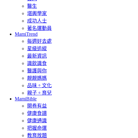
醫生
堪輿學家
成功人士
著名運動員
MamiTrend
每週好去處
星級追縱
最新資訊
識飲識食
醫護與你
靚靚媽媽
品味。文化
親子。育兒
MamiBible
開卷有益
健康食譜
健康通識
把握命運
教育放題