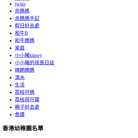
twins
余媽媽
余媽媽手記
假日好去處
和牛B
和牛媽媽
家庭
小小豬kinsey
小小豬的成長日誌
晴朗媽媽
湯水
生活
荔枝孖媽
荔枝與孖寶
親子好去處
食譜
香港幼稚園名單