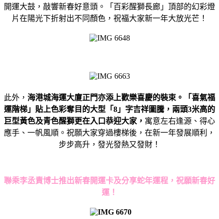
開運大鼓，敲響新春好意頭。「百彩醒獅長廊」頂部的幻彩燈
片在陽光下折射出不同顏色，祝福大家新一年大放光芒！
此外，
海港城海運大廈正門亦添上歡樂喜慶的裝束。「喜氣福
運階梯」貼上色彩奪目的大型「
8
」字吉祥圖騰，兩頭
3
米高的
巨型黃色及青色醒獅更在入口恭迎大家，
寓意左右逢源、得心
應手、一帆風順。祝願大家穿過樓梯後，在新一年發展順利，
步步高升，發光發熱又發財！
聯乘李丞責博士推出新春開運卡及分享蛇年運程，祝願新春好
運！