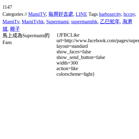
1147
Categories //
MamiTV
,
每周好去處
,
LINE
Tags
harbourcity
,
hccny
,
MamiTv
,
MamiTvhk
,
Supermami
,
supermamihk
,
乙巳蛇年
,
海港
城
,
親子
{JFBCLike
馬上成為Supermami的
url=http://www.facebook.com/pages/su
Fans
layout=standard
show_faces=false
show_send_button=false
width=300
action=like
colorscheme=light}