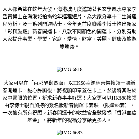
人人都希望在蛇年大發，海港城再度邀請著名玄學風水專家李
丞責博士在海港城拍攝蛇年運程短片，為大家分享十二生肖運
程分析，及一系列開運貼士。今年更首度聯乘李博士推出獨家
「彩獅鼓躍」新春開運卡，八款不同顔色的開運卡，分別有助
大家提升事業、學業、家庭、愛情、財富、美麗、健康及旅遊
等運勢。
大家可以在「百彩醒獅長廊」以HK$8幸運慈善價換領一張新
春開運卡，誠心許願後，將祝願印章蓋在卡上，然後將其貼於
家中顯眼的位置，祈求新春事事好運！大家更可以HK$88換領
由李博士親自加持的簽名版新春開運卡套裝 （限量88套），
一次擁有所有祝願。新春開運卡的收益會全數撥捐「香港血癌
基金」，將新年的祝福分享給更多人。