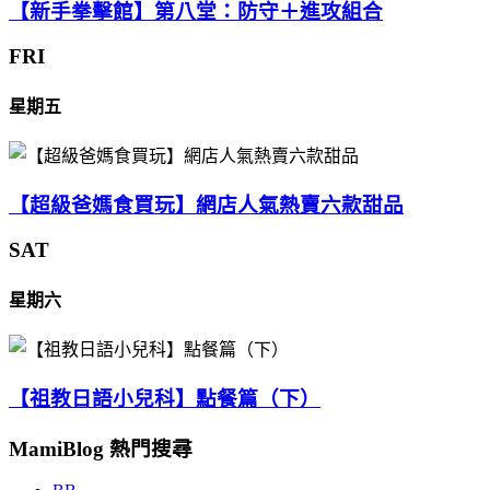
【新手拳擊館】第八堂：防守＋進攻組合
FRI
星期五
【超級爸媽食買玩】網店人氣熱賣六款甜品
SAT
星期六
【祖教日語小兒科】點餐篇（下）
MamiBlog 熱門搜尋