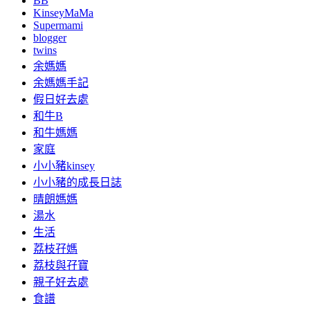
BB
KinseyMaMa
Supermami
blogger
twins
余媽媽
余媽媽手記
假日好去處
和牛B
和牛媽媽
家庭
小小豬kinsey
小小豬的成長日誌
晴朗媽媽
湯水
生活
荔枝孖媽
荔枝與孖寶
親子好去處
食譜