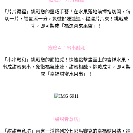
「片片藏福」挑戰您的靈巧手藝！在水果落地前揮指切開，每
切一片，福氣添一分，象徵好運連連、福澤片片來！挑戰成
功，即可製成「福運齊來果盤」！
體驗４：串串融和
「串串融和」挑戰您的節拍感！快速點擊畫面上的吉祥水果，
串成甜蜜果串，象徵福氣連連、甜蜜相融。挑戰成功，即可製
成「幸福甜蜜水果串」！
「甜甜春意坊」
「甜甜春意坊」內有一道排列於七彩馬賽克的幸福糖果牆，牆