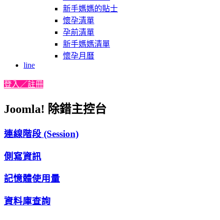
新手媽媽的貼士
懷孕清單
孕前清單
新手媽媽清單
懷孕月曆
line
登入／註冊
Joomla! 除錯主控台
連線階段 (Session)
側寫資訊
記憶體使用量
資料庫查詢