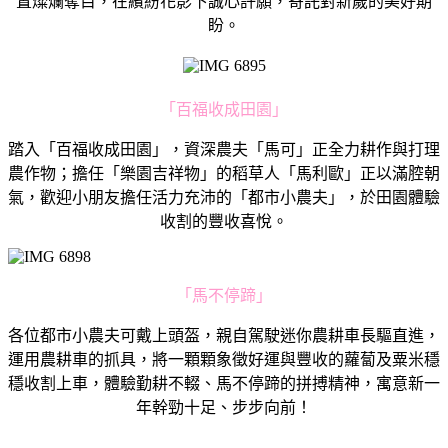
置燦爛奪目，在繽紛花影下誠心許願，寄託對新歲的美好期
盼。
「百福收成田園」
踏入「百福收成田園」，資深農夫「馬可」正全力耕作與打理
農作物；擔任「樂園吉祥物」的稻草人「馬利歐」正以滿腔朝
氣，歡迎小朋友擔任活力充沛的「都市小農夫」，於田園體驗
收割的豐收喜悅。
「馬不停蹄」
各位都市小農夫可戴上頭盔，親自駕駛迷你農耕車長驅直進，
運用農耕車的抓具，將一顆顆象徵好運與豐收的蘿蔔及粟米穩
穩收割上車，體驗勤耕不輟、馬不停蹄的拼搏精神，寓意新一
年幹勁十足、步步向前！