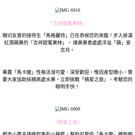
「吉祥甜蜜果林」
親切友善的接待生「馬格麗特」已在恭候您的來臨！步入掛滿
紅潤蘋果的「吉祥甜蜜果林」， 撲鼻果香處處洋溢「蘋」安
吉兆。
果農「馬卡龍」性格活潑可愛，深受歡迎，惟因身型嬌小，需
要大家協助採摘高處水果。立即挑戰「摘星之旅」，考驗您的
眼明手快！
「摘星之旅」
都市小農夫請揹起馬形小藤籃，幫助可愛的「馬卡龍」摘取樹