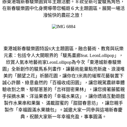
辦東港城新春駿樂園賀年主題活動。８款全新可愛駿馬角色，
在新春駿樂園中化身嚮導帶您暢遊６大主題園區。展開一場活
潑愉快的農莊之旅！
東港城新春駿樂園特設6大主題園區，融合藝術、教育與玩樂
元素：包括令人大開眼界的「駿馬畫廊feat. LeonLollipop」，
欣賞人氣本地藝術家LeonLollipop為今次「東港城新春駿樂
園」全新創作的駿馬系列畫作，讓藝術能量點亮新歲、浪漫唯
美的「願望之花」祈願花園，讓你在3米高的璀璨花藝裝置下
誠心許願、綠意盎然的「百福收成田園」，讓您親駕農耕車體
驗收割之樂、郁郁蔥蔥的「吉祥甜密果林」，讓您揹著藤籃親
手採摘水果、洋溢果香的「幸福水果店」，讓你透過互動遊戲
製作水果串和果盤、 滿載甜蜜的「甜甜春意坊」，讓您親手
製作「幸福圓滿水果糖包」。誠邀大家一同參與這場新春慶
典，祝願大家新一年幸福充盈，事事圓滿。