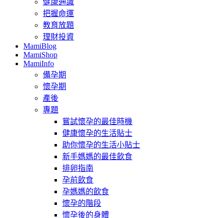
健康通識
把握命運
教育放題
理財投資
MamiBlog
MamiShop
MamiInfo
備孕期
懷孕期
產後
專題
嘗試懷孕的最佳時機
健康懷孕的生活貼士
助你懷孕的生活小貼士
新手媽媽的最佳飲食
排卵指南
孕前飲食
孕媽媽的飲食
懷孕的階段
懷孕後的身體