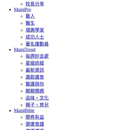
校長分享
MamiPro
藝人
醫生
堪輿學家
成功人士
著名運動員
MamiTrend
每週好去處
星級追縱
最新資訊
識飲識食
醫護與你
靚靚媽媽
品味。文化
親子。育兒
MamiBible
開卷有益
健康食譜