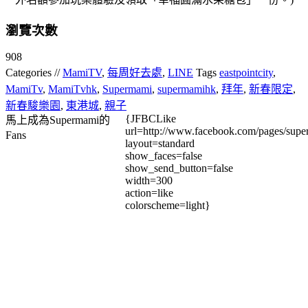
瀏覽次數
908
Categories //
MamiTV
,
每周好去處
,
LINE
Tags
eastpointcity
,
MamiTv
,
MamiTvhk
,
Supermami
,
supermamihk
,
拜年
,
新春限定
,
新春駿樂園
,
東港城
,
親子
{JFBCLike
馬上成為Supermami的
url=http://www.facebook.com/pages/su
Fans
layout=standard
show_faces=false
show_send_button=false
width=300
action=like
colorscheme=light}