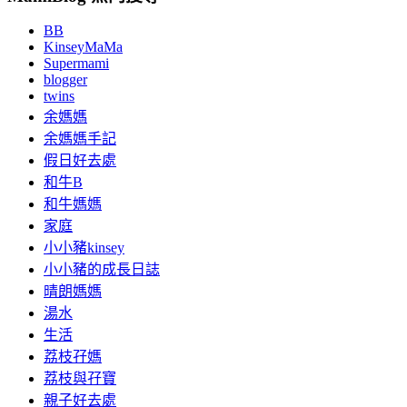
BB
KinseyMaMa
Supermami
blogger
twins
余媽媽
余媽媽手記
假日好去處
和牛B
和牛媽媽
家庭
小小豬kinsey
小小豬的成長日誌
晴朗媽媽
湯水
生活
荔枝孖媽
荔枝與孖寶
親子好去處