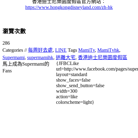
香港迪士尼樂園度假區官方網站：
https://www.hongkongdisneyland.com/zh-hk
瀏覽次數
286
Categories //
每周好去處
,
LINE
Tags
MamiTv
,
MamiTvhk
,
Supermami
,
supermamihk
,
迷離大宅
,
香港迪士尼樂園度假區
{JFBCLike
馬上成為Supermami的
url=http://www.facebook.com/pages/su
Fans
layout=standard
show_faces=false
show_send_button=false
width=300
action=like
colorscheme=light}