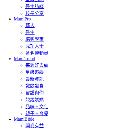
醫生訪談
校長分享
MamiPro
藝人
醫生
堪輿學家
成功人士
著名運動員
MamiTrend
每週好去處
星級追縱
最新資訊
識飲識食
醫護與你
靚靚媽媽
品味。文化
親子。育兒
MamiBible
開卷有益