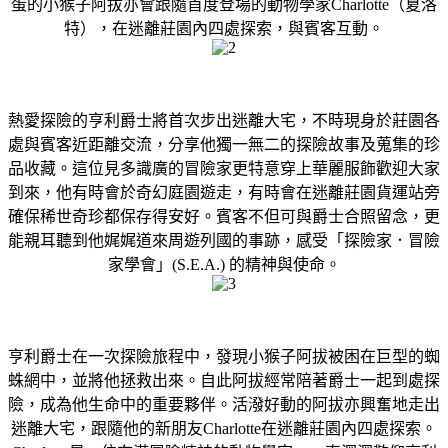
蛋的小猴子阿拔亦會跟隨首度登場的動物學家Charlotte（夏洛
特），在迷離莊園內四處探索，與賓客互動。
熱愛探險的亨利爵士將首次步出迷離大宅，不時現身於莊園各
處與賓客近距離交流，分享他獨一無二的探險故事及蒐集的珍
品收藏。這位見多識廣的冒險家更特意穿上華麗服飾歡迎大家
到來，他有時會於奇幻庭園遊走，有時會在迷離莊園貨運站旁
確保稀世奇珍都保存得安好。賓客不但可與爵士合照留念，更
能親耳聽到他娓娓道來周遊列國的事跡，感受「探險家．冒險
家學會」(S.E.A.) 的精神與使命。
亨利爵士在一次探險旅程中，發現小猴子阿拔被困在巨型的蜘
蛛網中，並將他拯救出來。自此阿拔經常陪著爵士一起到處探
險，成為他生命中的重要夥伴。活潑好動的阿拔亦興奮地走出
迷離大宅，跟隨他的新朋友Charlotte在迷離莊園內四處探索。