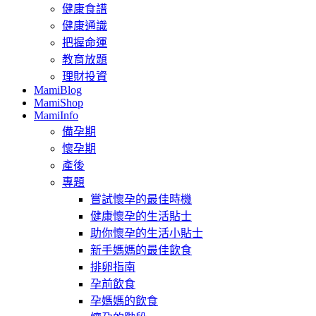
健康食譜
健康通識
把握命運
教育放題
理財投資
MamiBlog
MamiShop
MamiInfo
備孕期
懷孕期
產後
專題
嘗試懷孕的最佳時機
健康懷孕的生活貼士
助你懷孕的生活小貼士
新手媽媽的最佳飲食
排卵指南
孕前飲食
孕媽媽的飲食