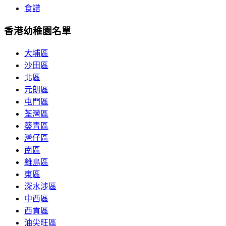
食譜
香港幼稚園名單
大埔區
沙田區
北區
元朗區
屯門區
荃灣區
葵青區
灣仔區
南區
離島區
東區
深水涉區
中西區
西貢區
油尖旺區