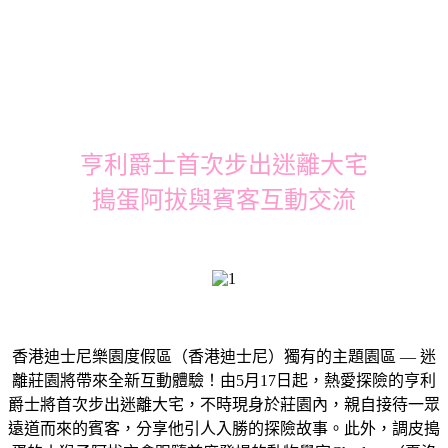
亨利爵士首次步出迷離大宅
搗蛋阿拔與賓客互動交流
香港迪士尼樂園度假區（香港迪士尼）獨有的主題園區 — 迷
離莊園將帶來全新互動體驗！由5月17日起，熱愛探險的亨利
爵士將首次步出迷離大宅，不時現身於莊園內，親自接待一眾
遠道而來的賓客，分享他引人入勝的探險故事。此外，調皮搗