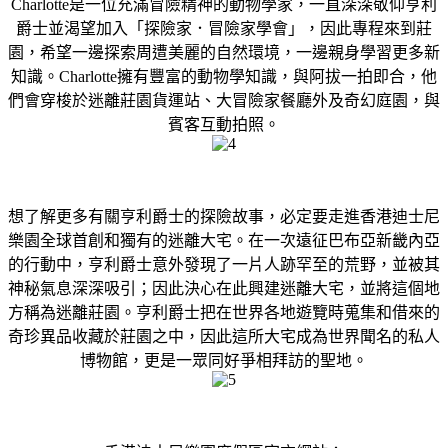
Charlotte是一位充滿冒險精神的動物學家，一直深深敬仰亨利
爵士並渴望加入「探險家．冒險家學會」，因此專程來到莊
園，希望一邊探索周遭美麗的自然環境，一邊親身學習更多新
知識。Charlotte擁有豐富的動物學知識，與阿拔一拍即合，他
們會穿梭於迷離莊園貨運站、大冒險家餐廳外及奇幻庭園，與
賓客互動拍照。
想了解更多有關亨利爵士的探險故事，必定要走進香港迪士尼
樂園全球首創和獨有的迷離大宅。在一次遠征巴布亞新畿內亞
的行動中，亨利爵士意外發現了一片人跡罕至的荒野，並被其
神秘氣息深深吸引；因此決心在此興建迷離大宅，並將這個地
方稱為迷離莊園。亨利爵士把在世界各地遊覽時蒐集和借來的
奇珍異品收藏於莊園之中，因此這所大宅成為世界聞名的私人
博物館，更是一眾同好爭相拜訪的聖地。