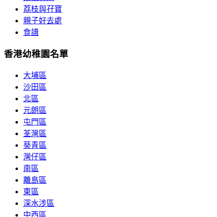
荔枝與孖寶
親子好去處
食譜
香港幼稚園名單
大埔區
沙田區
北區
元朗區
屯門區
荃灣區
葵青區
灣仔區
南區
離島區
東區
深水涉區
中西區