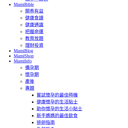
MamiBible
開卷有益
健康食譜
健康通識
把握命運
教育放題
理財投資
MamiBlog
MamiShop
MamiInfo
備孕期
懷孕期
產後
專題
嘗試懷孕的最佳時機
健康懷孕的生活貼士
助你懷孕的生活小貼士
新手媽媽的最佳飲食
排卵指南