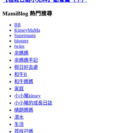
MamiBlog 熱門搜尋
BB
KinseyMaMa
Supermami
blogger
twins
余媽媽
余媽媽手記
假日好去處
和牛B
和牛媽媽
家庭
小小豬kinsey
小小豬的成長日誌
晴朗媽媽
湯水
生活
荔枝孖媽