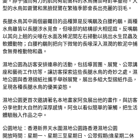
變。脖子強而有力的肌肉有助鷺科的水鳥捕食時對準獵物。大
型的水鳥如蒼鷺和黑臉琵鷺在繁殖季節會長出亮麗的羽毛。
長腿水鳥其中兩個最矚目的品種算是反嘴鷸及白腰杓鷸。兩種
水鳥雖皆以長腿涉水覓食，但喙部的結構卻大相逕庭。反嘴鷸
以其向上翹的尖喙在水面及稀泥間左右掃動以挑出水生昆蟲及
軟體動物；白腰杓鷸則把向下微彎的長喙深入濕潤的軟泥中捕
食無脊椎動物和蟲。
濕地公園為訪客安排連串的活動，包括導賞團、展覽、公眾講
座和藝術工作坊等，讓訪客探索這些長腿水鳥的奇妙之處。濕
地公園與香港摺紙社攜手舉辦展覽，展出多組大型摺紙作品，
呈現各種長腿水鳥的優美姿態。
濕地公園更首次邀請著名本地畫家阿虫展出他的畫作，與訪客
分享他對大自然的深厚感情。阿虫以看似簡單的筆觸，把生活
體驗融入作品之中。
公園地址：香港新界天水圍濕地公園路香港濕地公園
開放時間：星期一、星期三至星期日、公眾假期(逢星期二休