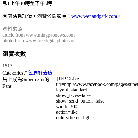
息) 上午10時至下午5時
有關活動詳情可瀏覽公園網頁：
www.wetlandpark.com
。
資料來源
article from www.mingpaonews.com
photo from www.freedigitalphotos.net
瀏覽次數
1517
Categories //
每周好去處
{JFBCLike
馬上成為Supermami的
url=http://www.facebook.com/pages/su
Fans
layout=standard
show_faces=false
show_send_button=false
width=300
action=like
colorscheme=light}