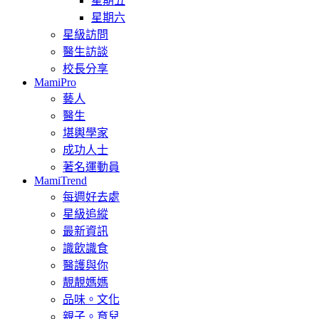
星期五
星期六
星級訪問
醫生訪談
校長分享
MamiPro
藝人
醫生
堪輿學家
成功人士
著名運動員
MamiTrend
每週好去處
星級追縱
最新資訊
識飲識食
醫護與你
靚靚媽媽
品味。文化
親子。育兒