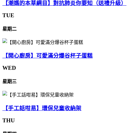
【潮媽的本草綱目】對抗肺炎你要知（送禮升級）
TUE
星期二
【開心廚房】可愛滿分爆谷杯子蛋糕
WED
星期三
【手工話咁易】環保兒童收納架
THU