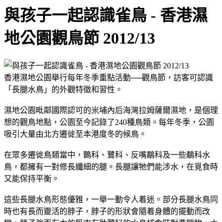
與孩子一起認識雀鳥 - 香港濕
地公園觀鳥節 2012/13
香港濕地公園舉行每年冬季重點活動──觀鳥節，訪客可認識
「長腿水鳥」的外觀特徵和習性。
濕地公園毗鄰國際認可的米埔內后海灣拉姆薩爾濕地，是個理
想的觀鳥地點，公園至今記錄了240種鳥類。每年冬季，公園
吸引大量由北方遷徙至本港度冬的候鳥。
在眾多遷徙鳥類當中，䴉科、鷺科、反嘴鷸科及一些鷸科水
鳥，都擁有一對修長纖細的腿。長腿讓牠們能涉水，在覓食時
又能保持平衡。
這些長腿水鳥形態優雅，一舉一動令人着迷。部分長腿水鳥同
時也有長而靈活的脖子，脖子的形狀會隨着身體的擺動而改