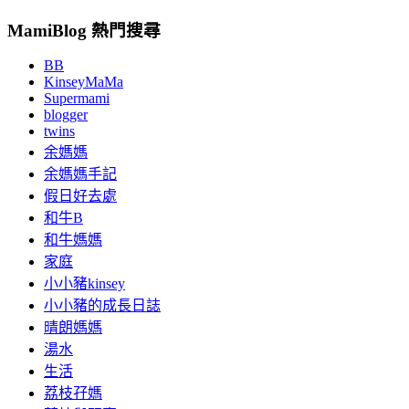
MamiBlog 熱門搜尋
BB
KinseyMaMa
Supermami
blogger
twins
余媽媽
余媽媽手記
假日好去處
和牛B
和牛媽媽
家庭
小小豬kinsey
小小豬的成長日誌
晴朗媽媽
湯水
生活
荔枝孖媽