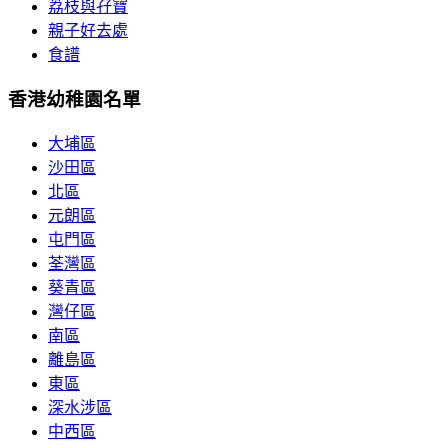
荔枝與孖寶
親子好去處
食譜
香港幼稚園名單
大埔區
沙田區
北區
元朗區
屯門區
荃灣區
葵青區
灣仔區
南區
離島區
東區
深水涉區
中西區