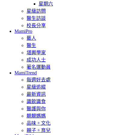
星期六
星級訪問
醫生訪談
校長分享
MamiPro
藝人
醫生
堪輿學家
成功人士
著名運動員
MamiTrend
每週好去處
星級追縱
最新資訊
識飲識食
醫護與你
靚靚媽媽
品味。文化
親子。育兒