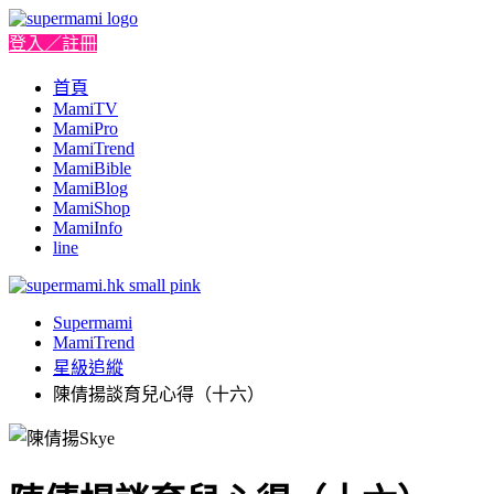
登入／註冊
首頁
MamiTV
MamiPro
MamiTrend
MamiBible
MamiBlog
MamiShop
MamiInfo
line
Supermami
MamiTrend
星級追縱
陳倩揚談育兒心得（十六）