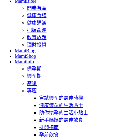
MamiBible
開卷有益
健康食譜
健康通識
把握命運
教育放題
理財投資
MamiBlog
MamiShop
MamiInfo
備孕期
懷孕期
產後
專題
嘗試懷孕的最佳時機
健康懷孕的生活貼士
助你懷孕的生活小貼士
新手媽媽的最佳飲食
排卵指南
孕前飲食