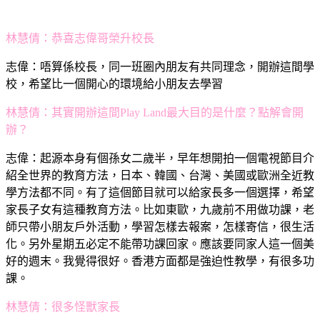
林慧倩：恭喜志偉哥榮升校長
志偉：唔算係校長，同一班圈內朋友有共同理念，開辦這間學
校，希望比一個開心的環境給小朋友去學習
林慧倩：其實開辦這間Play Land最大目的是什麼？點解會開
辦？
志偉：起源本身有個孫女二歲半，早年想開拍一個電視節目介
紹全世界的教育方法，日本、韓國、台灣、美國或歐洲全近教
學方法都不同。有了這個節目就可以給家長多一個選擇，希望
家長子女有這種教育方法。比如東歐，九歲前不用做功課，老
師只帶小朋友戶外活動，學習怎樣去報案，怎樣寄信，很生活
化。另外星期五必定不能帶功課回家。應該要同家人這一個美
好的週末。我覺得很好。香港方面都是強迫性教學，有很多功
課。
林慧倩：很多怪獸家長