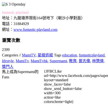
funtastic playland
地址：九龍塘界限街164號地下（喇沙小學對面）
電話：31884929
網址：
www.funtastic-playland.com
瀏覽次數
2399
Categories //
MamiTV
,
星級追縱
Tags
education
,
funtasticplayland
,
lifestyle
,
MamiTv
,
MamiTvhk
,
Supermami
,
教育
,
曾志偉
,
林慧倩
,
獎門人
{JFBCLike
馬上成為Supermami的
url=http://www.facebook.com/pages/su
Fans
layout=standard
show_faces=false
show_send_button=false
width=300
action=like
colorscheme=light}