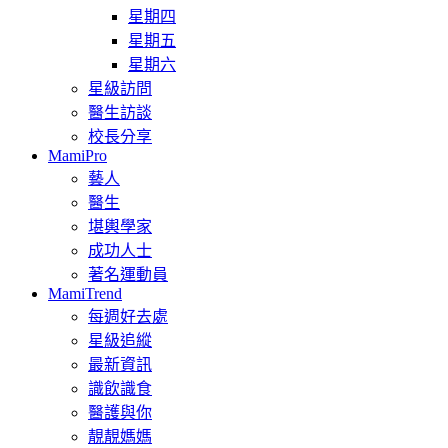
星期四
星期五
星期六
星級訪問
醫生訪談
校長分享
MamiPro
藝人
醫生
堪輿學家
成功人士
著名運動員
MamiTrend
每週好去處
星級追縱
最新資訊
識飲識食
醫護與你
靚靚媽媽