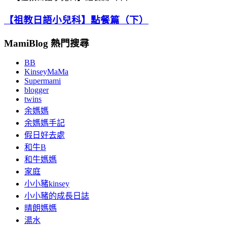
【祖教日語小兒科】點餐篇（下）
MamiBlog 熱門搜尋
BB
KinseyMaMa
Supermami
blogger
twins
余媽媽
余媽媽手記
假日好去處
和牛B
和牛媽媽
家庭
小小豬kinsey
小小豬的成長日誌
晴朗媽媽
湯水