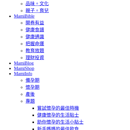
品味。文化
親子。育兒
MamiBible
開卷有益
健康食譜
健康通識
把握命運
教育放題
理財投資
MamiBlog
MamiShop
MamiInfo
備孕期
懷孕期
產後
專題
嘗試懷孕的最佳時機
健康懷孕的生活貼士
助你懷孕的生活小貼士
新手媽媽的最佳飲食