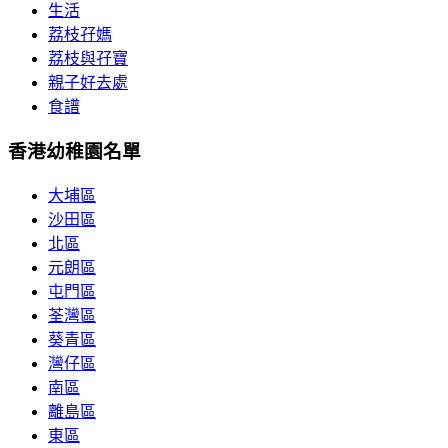
生活
荔枝孖媽
荔枝與孖寶
親子好去處
食譜
香港幼稚園名單
大埔區
沙田區
北區
元朗區
屯門區
荃灣區
葵青區
灣仔區
南區
離島區
東區