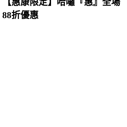
【惠康限定】哈囉『惠』全場
88折優惠