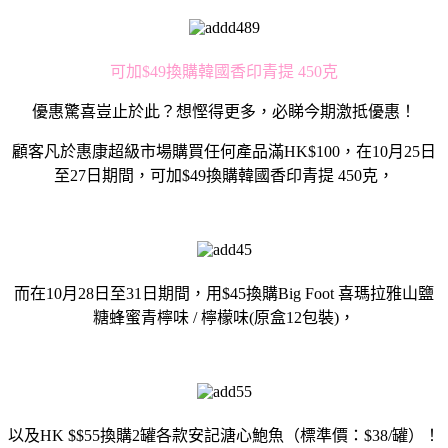
可加$49換購韓國香印青提 450克
優惠驚喜豈止於此？想慳得更多，必睇今期激抵優惠！
顧客凡於惠康超級市場購買任何產品滿HK$100，在10月25日
至27日期間，可加$49換購韓國香印青提 450克，
而在10月28日至31日期間，用$45換購Big Foot 喜瑪拉雅山鹽
糖蜂蜜青檸味 / 檸檬味(原盒12包裝)，
以及HK $$55換購2罐各款安記溏心鮑魚（標準價：$38/罐）！