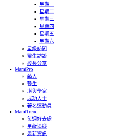
星期一
星期二
星期三
星期四
星期五
星期六
星級訪問
醫生訪談
校長分享
MamiPro
藝人
醫生
堪輿學家
成功人士
著名運動員
MamiTrend
每週好去處
星級追縱
最新資訊