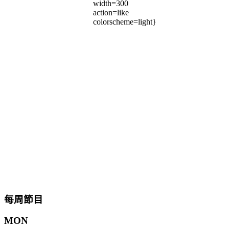
width=300
action=like
colorscheme=light}
每周節目
MON