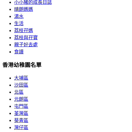
小小豬的成長日誌
晴朗媽媽
湯水
生活
荔枝孖媽
荔枝與孖寶
親子好去處
食譜
香港幼稚園名單
大埔區
沙田區
北區
元朗區
屯門區
荃灣區
葵青區
灣仔區