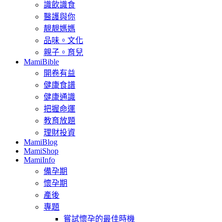
識飲識食
醫護與你
靚靚媽媽
品味。文化
親子。育兒
MamiBible
開卷有益
健康食譜
健康通識
把握命運
教育放題
理財投資
MamiBlog
MamiShop
MamiInfo
備孕期
懷孕期
產後
專題
嘗試懷孕的最佳時機