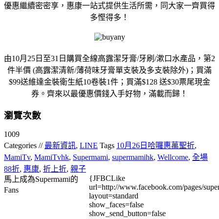
優惠繼續密密享，惠康一站式提供生活所需，同大家一齊買得
多慳得多！
由10月25日至31日購買全線高露潔牙膏/牙刷/漱口水產品，第2
件半價 (高露潔清新/薄荷味牙膏單支裝及多支裝除外)；買滿
$99送維達金裝衛生紙10卷裝1件；買滿$128 送$30票尾現金
券。齊來以最優惠價錢入手好物，滿載而歸！
瀏覽次數
1009
Categories //
最新資訊
,
LINE
Tags
10月26日哈囉惠萬聖折
,
MamiTv
,
MamiTvhk
,
Supermami
,
supermamihk
,
Wellcome
,
全場
88折
,
惠康
,
折上折
,
親子
{JFBCLike
馬上成為Supermami的
url=http://www.facebook.com/pages/su
Fans
layout=standard
show_faces=false
show_send_button=false