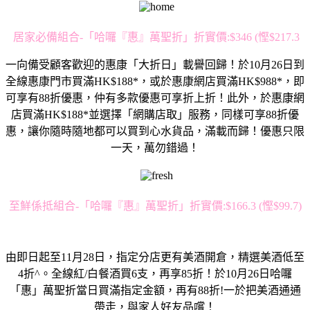
居家必備組合-「哈囉『惠』萬聖折」折實價:$346 (慳$217.3
一向備受顧客歡迎的惠康「大折日」載譽回歸！於10月26日到
全線惠康門市買滿HK$188*，或於惠康網店買滿HK$988*，即
可享有88折優惠，仲有多款優惠可享折上折！此外，於惠康網
店買滿HK$188*並選擇「網購店取」服務，同樣可享88折優
惠，讓你隨時隨地都可以買到心水貨品，滿載而歸！優惠只限
一天，萬勿錯過！
至鮮係抵組合-「哈囉『惠』萬聖折」折實價:$166.3 (慳$99.7)
由即日起至11月28日，指定分店更有美酒開倉，精選美酒低至
4折^。全線紅/白餐酒買6支，再享85折！於10月26日哈囉
「惠」萬聖折當日買滿指定金額，再有88折!一於把美酒通通
帶走，與家人好友品嚐！