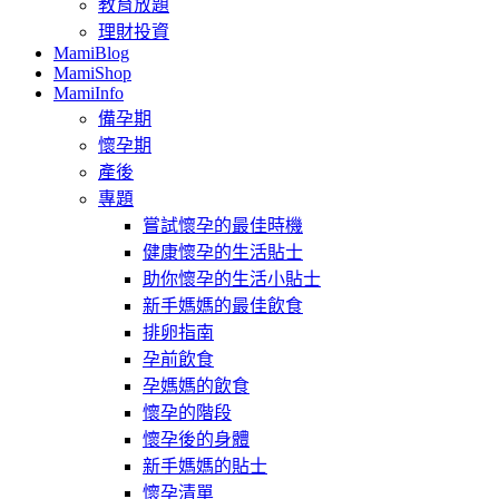
教育放題
理財投資
MamiBlog
MamiShop
MamiInfo
備孕期
懷孕期
產後
專題
嘗試懷孕的最佳時機
健康懷孕的生活貼士
助你懷孕的生活小貼士
新手媽媽的最佳飲食
排卵指南
孕前飲食
孕媽媽的飲食
懷孕的階段
懷孕後的身體
新手媽媽的貼士
懷孕清單