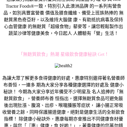
Tractor Foods®一致，特別引入此澳洲品牌 的一系列有營食
品，如別具豐富營養 價值及膳食纖維、備受上班族熱捧的 無
麩質黑色奇亞籽，以及維持大腦健 康、有助抵抗病毒及保持
心血管健康 的無麩質「超級食物」藜麥等，讓您輕鬆製作出
蔬菜沙律等健康美食，今日起人 人體驗有「營」生活！
「無麩質飲食」熱潮 星級飲食健康秘訣 Get！
為讓大眾了解更多食得健康的好處，惠康特別邀得著名營養師
布善恒，一連多 期為大家分享各種健康選擇的好處及 健康小
秘訣！ 今期為大家分享近年備受不少明星及 名人追捧的「無
麩質飲食」，營養師布善 恒指出，選擇無麩質食品可避免飯
後出現肚漲、腹瀉、出疹、喉嚨腫脹等症狀， 讓小腸正常吸
收營養之餘，同時保護腸道健康，絕對是健康生活的全新飲食
指標！ 除健康小秘訣外，惠康每期亦會推出不同健康食材優
惠，與您「『惠』健康，食 好啲！」，著重健康的您萬勿錯