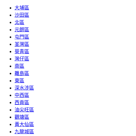
大埔區
沙田區
北區
元朗區
屯門區
荃灣區
葵青區
灣仔區
南區
離島區
東區
深水涉區
中西區
西貢區
油尖旺區
觀塘區
黃大仙區
九龍城區