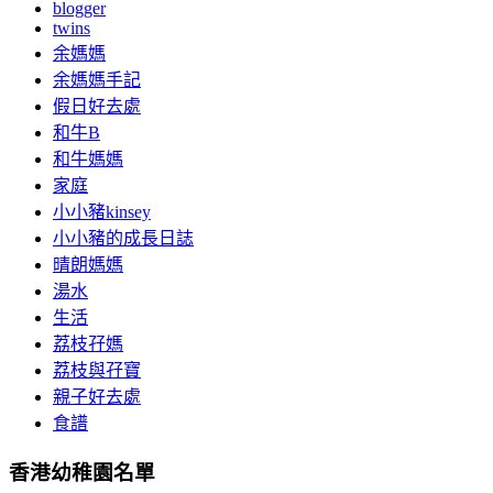
blogger
twins
余媽媽
余媽媽手記
假日好去處
和牛B
和牛媽媽
家庭
小小豬kinsey
小小豬的成長日誌
晴朗媽媽
湯水
生活
荔枝孖媽
荔枝與孖寶
親子好去處
食譜
香港幼稚園名單