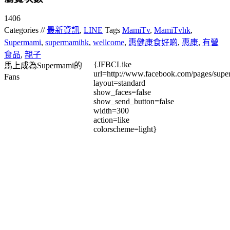
1406
Categories //
最新資訊
,
LINE
Tags
MamiTv
,
MamiTvhk
,
Supermami
,
supermamihk
,
wellcome
,
惠健康食好啲
,
惠康
,
有營
食品
,
親子
{JFBCLike
馬上成為Supermami的
url=http://www.facebook.com/pages/su
Fans
layout=standard
show_faces=false
show_send_button=false
width=300
action=like
colorscheme=light}