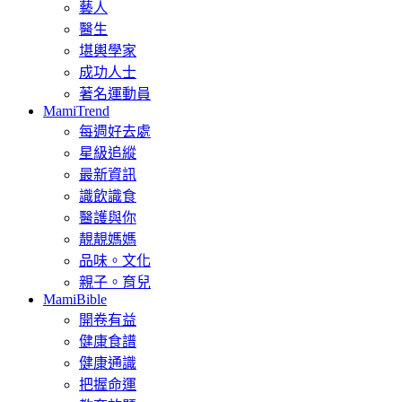
藝人
醫生
堪輿學家
成功人士
著名運動員
MamiTrend
每週好去處
星級追縱
最新資訊
識飲識食
醫護與你
靚靚媽媽
品味。文化
親子。育兒
MamiBible
開卷有益
健康食譜
健康通識
把握命運