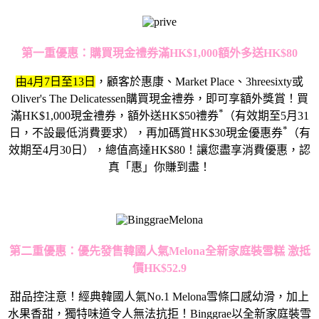
第一重優惠：購買現金禮券滿HK$1,000額外多送HK$80
由4月7日至13日
，顧客於惠康、Market Place、3hreesixty或
Oliver's The Delicatessen購買現金禮券，即可享額外獎賞！買
*
滿HK$1,000現金禮券，額外送HK$50禮券
（有效期至5月31
*
日，不設最低消費要求），再加碼賞HK$30現金優惠券
（有
效期至4月30日），總值高達HK$80！讓您盡享消費優惠，認
真「惠」你賺到盡！
第二重優惠：優先發售韓國人氣Melona全新家庭裝雪糕 激抵
價HK$52.9
甜品控注意！經典韓國人氣No.1 Melona雪條口感幼滑，加上
水果香甜，獨特味道令人無法抗拒！Binggrae以全新家庭裝雪