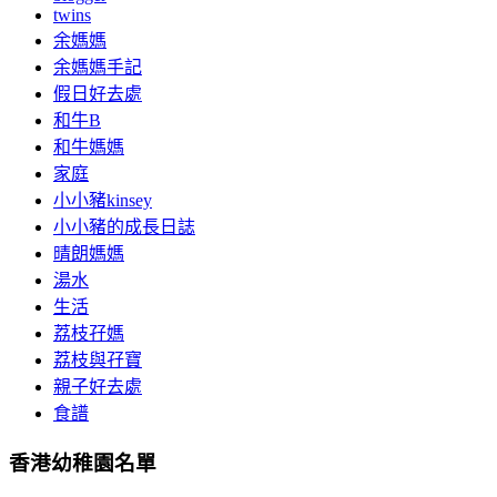
twins
余媽媽
余媽媽手記
假日好去處
和牛B
和牛媽媽
家庭
小小豬kinsey
小小豬的成長日誌
晴朗媽媽
湯水
生活
荔枝孖媽
荔枝與孖寶
親子好去處
食譜
香港幼稚園名單