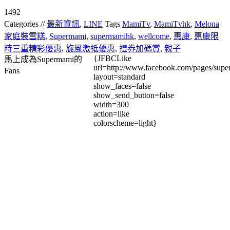
1492
Categories //
最新資訊
,
LINE
Tags
MamiTv
,
MamiTvhk
,
Melona
家庭裝雪糕
,
Supermami
,
supermamihk
,
wellcome
,
惠康
,
惠康限
時三重精彩優惠
,
旋風激抵優惠
,
禮券加碼賞
,
親子
{JFBCLike
馬上成為Supermami的
url=http://www.facebook.com/pages/su
Fans
layout=standard
show_faces=false
show_send_button=false
width=300
action=like
colorscheme=light}