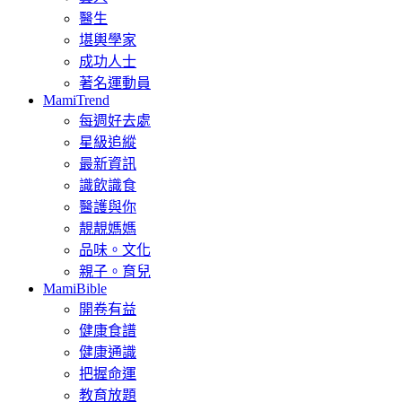
醫生
堪輿學家
成功人士
著名運動員
MamiTrend
每週好去處
星級追縱
最新資訊
識飲識食
醫護與你
靚靚媽媽
品味。文化
親子。育兒
MamiBible
開卷有益
健康食譜
健康通識
把握命運
教育放題