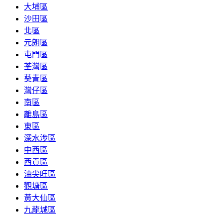
大埔區
沙田區
北區
元朗區
屯門區
荃灣區
葵青區
灣仔區
南區
離島區
東區
深水涉區
中西區
西貢區
油尖旺區
觀塘區
黃大仙區
九龍城區